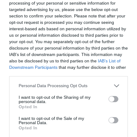
processing of your personal or sensitive information for
targeted advertising by us, please use the below opt-out
section to confirm your selection. Please note that after your
opt-out request is processed you may continue seeing
interest-based ads based on personal information utilized by
us or personal information disclosed to third parties prior to
your opt-out. You may separately opt-out of the further
disclosure of your personal information by third parties on the
IAB’s list of downstream participants. This information may
also be disclosed by us to third parties on the
IAB’s List of
Downstream Participants
that may further disclose it to other
third parties.
Please note that this website/app uses one or more Google
Personal Data Processing Opt Outs
services and may gather and store information including but
not limited to your visit or usage behaviour. You may click to
I want to opt-out of the Sharing of my
personal data.
grant or deny consent to Google and its third-party tags to
Opted In
use your data for below specified purposes in below Google
ADÓ
consent section.
I want to opt-out of the Sale of my
Magad után fizeted a TB-t? Fontos változás jön
Personal Data.
Opted In
januártól