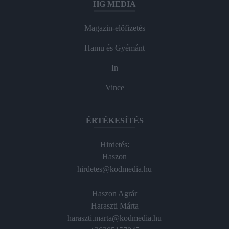
HG MEDIA
Magazin-előfizetés
Hamu és Gyémánt
In
Vince
ÉRTÉKESÍTÉS
Hirdetés:
Haszon
hirdetes@kodmedia.hu
Haszon Agrár
Haraszti Márta
haraszti.marta@kodmedia.hu