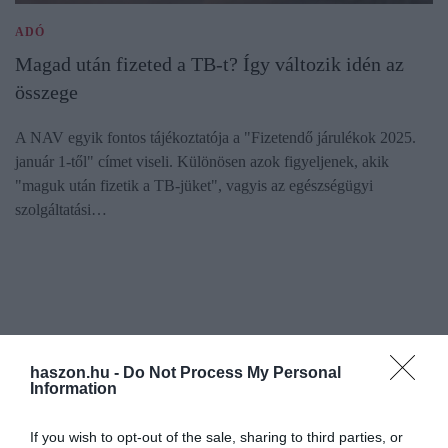
ADÓ
Magad után fizeted a TB-t? Így változik idén az
összege
A NAV egyik fontos tájékoztatója a "Fizetendő járulékok 2025.
január 1-től" címet viseli. Különösen azok figyeljenek, akik
"maguk után fizetik a TB-jüket", vagyis az egészségügyi
szolgáltatási…
haszon.hu -
Do Not Process My Personal
Information
If you wish to opt-out of the sale, sharing to third parties, or