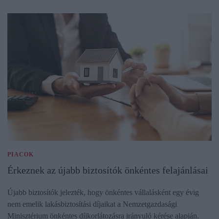
PIACOK
Érkeznek az újabb biztosítók önkéntes felajánlásai
Újabb biztosítók jelezték, hogy önkéntes vállalásként egy évig
nem emelik lakásbiztosítási díjaikat a Nemzetgazdasági
Minisztérium önkéntes díjkorlátozásra irányuló kérése alapján.