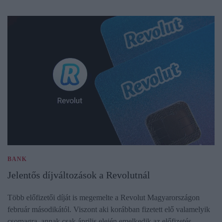
BANK
Jelentős díjváltozások a Revolutnál
Több előfizetői díját is megemelte a Revolut Magyarországon
február másodikától. Viszont aki korábban fizetett elő valamelyik
csomagra, annak csak április elején emelkedik az előfizetés