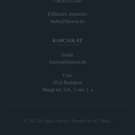
+36305157045
Előfizetés, terjesztés:
elofiz@haszon.hu
KAPCSOLAT
Email:
haszon@haszon.hu
Cím:
1024 Budapest,
Margit krt. 5/A, 3. em. 1. a
© 2025 All rights reserved. Powered by
HG Media
.