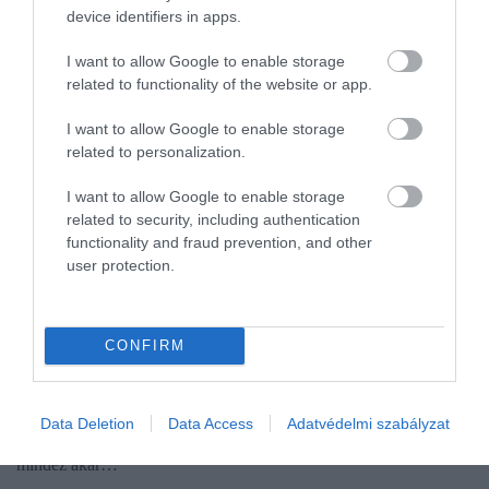
device identifiers in apps.
I want to allow Google to enable storage
related to functionality of the website or app.
I want to allow Google to enable storage
related to personalization.
I want to allow Google to enable storage
related to security, including authentication
functionality and fraud prevention, and other
user protection.
MUNKA
Az egyik szakszervezet máris reagált a kormány
bérterveire
CONFIRM
A Munkástanácsok Országos Szövetsége egyetért azzal, hogy a
minimálbért ezer euróra, a mostani 600 ezer forint körüli
Data Deletion
Data Access
Adatvédelmi szabályzat
átlagkeresetet 1 millió forintra szükséges emelni, és azzal is, hogy
mindez akár…