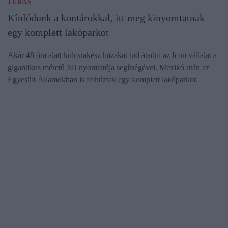
TUDÁS
Kínlódunk a kontárokkal, itt meg kinyomtatnak
egy komplett lakóparkot
Akár 48 óra alatt kulcsrakész házakat tud átadni az Icon vállalat a
gigantikus méretű 3D nyomtatója segítségével. Mexikó után az
Egyesült Államokban is felhúztak egy komplett lakóparkot.