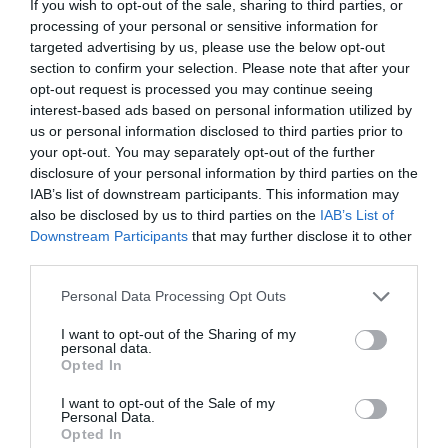
If you wish to opt-out of the sale, sharing to third parties, or
processing of your personal or sensitive information for
targeted advertising by us, please use the below opt-out
section to confirm your selection. Please note that after your
opt-out request is processed you may continue seeing
interest-based ads based on personal information utilized by
us or personal information disclosed to third parties prior to
your opt-out. You may separately opt-out of the further
disclosure of your personal information by third parties on the
IAB’s list of downstream participants. This information may
also be disclosed by us to third parties on the
IAB’s List of
Downstream Participants
that may further disclose it to other
third parties.
Please note that this website/app uses one or more Google
Personal Data Processing Opt Outs
services and may gather and store information including but
not limited to your visit or usage behaviour. You may click to
I want to opt-out of the Sharing of my
personal data.
grant or deny consent to Google and its third-party tags to
Opted In
use your data for below specified purposes in below Google
consent section.
I want to opt-out of the Sale of my
PIACOK
Personal Data.
Opted In
20 százalék ráhagyással építkezel? Lehet, hogy