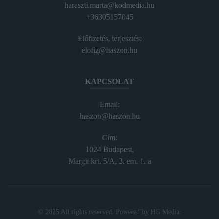
haraszti.marta@kodmedia.hu
+36305157045
Előfizetés, terjesztés:
elofiz@haszon.hu
KAPCSOLAT
Email:
haszon@haszon.hu
Cím:
1024 Budapest,
Margit krt. 5/A, 3. em. 1. a
© 2025 All rights reserved. Powered by
HG Media
.