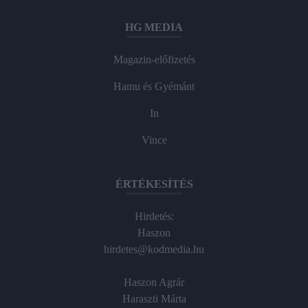
HG MEDIA
Magazin-előfizetés
Hamu és Gyémánt
In
Vince
ÉRTÉKESÍTÉS
Hirdetés:
Haszon
hirdetes@kodmedia.hu
Haszon Agrár
Haraszti Márta