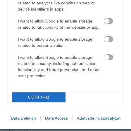
related to analytics like cookies on web or
device identifiers in apps.
I want to allow Google to enable storage
related to functionality of the website or app.
I want to allow Google to enable storage
related to personalization.
I want to allow Google to enable storage
related to security, including authentication
functionality and fraud prevention, and other
user protection.
PIACOK
Építkezel, felújítasz? Van néhány jó és néhány
rossz hírünk
CONFIRM
Az építőipari vállalkozások kielégítőnek ítélik meg üzleti
helyzetüket, a tavaly tapasztalt ágazati lassulás várhatóan
Data Deletion
Data Access
Adatvédelmi szabályzat
megtorpan, a 2020-as 9 százalékos csökkenéssel szemben az idén