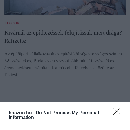
PIACOK
Kivárnál az építkezéssel, felújítással, mert drága?
Ráfizetsz
Az építőipari vállalkozások az építési költségek országos szinten
5-9 százalékos, Budapesten viszont több mint 10 százalékos
áremelkedésére számítanak a második fél évben - közölte az
Építési…
haszon.hu -
Do Not Process My Personal
Information