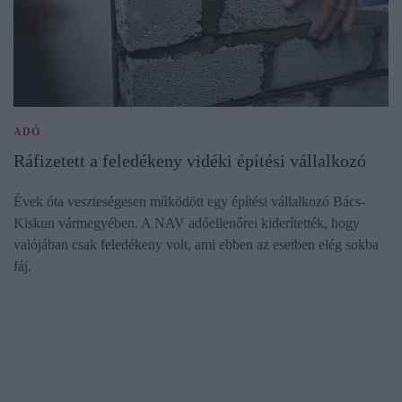
ADÓ
Ráfizetett a feledékeny vidéki építési vállalkozó
Évek óta veszteségesen működött egy építési vállalkozó Bács-
Kiskun vármegyében. A NAV adóellenőrei kiderítették, hogy
valójában csak feledékeny volt, ami ebben az esetben elég sokba
fáj.