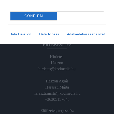
Hamu és Gyémánt
CONFIRM
In
Vince
Data Deletion
Data Access
Adatvédelmi szabályzat
ÉRTÉKESÍTÉS
Hirdetés:
Haszon
hirdetes@kodmedia.hu
Haszon Agrár
Haraszti Márta
haraszti.marta@kodmedia.hu
+36305157045
Előfizetés, terjesztés: