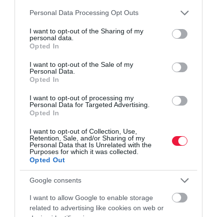
Please note that this website/app uses one or more Google
Personal Data Processing Opt Outs
services and may gather and store information including but
not limited to your visit or usage behaviour. You may click to
I want to opt-out of the Sharing of my
personal data.
grant or deny consent to Google and its third-party tags to
Opted In
use your data for below specified purposes in below Google
INNOVÁCIÓ
consent section.
I want to opt-out of the Sale of my
Personal Data.
5, itthon is elérhető növény az immunrendszer
Opted In
erősítésére
I want to opt-out of processing my
Personal Data for Targeted Advertising.
A téli hónapokban különösen nagy szüksége lehet a szervezetnek
Opted In
olyan zöldségek és gyógynövények fogyasztására, melyek
I want to opt-out of Collection, Use,
természetes vírusölőként szolgálnak, és erősíthetik az
Retention, Sale, and/or Sharing of my
immunrendszert. Sorolunk…
Personal Data that Is Unrelated with the
Purposes for which it was collected.
Opted Out
Google consents
I want to allow Google to enable storage
related to advertising like cookies on web or