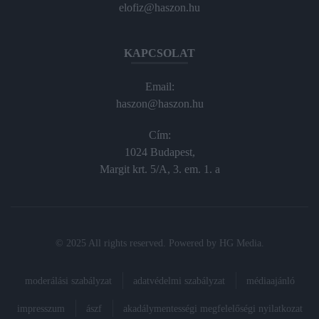
elofiz@haszon.hu
KAPCSOLAT
Email:
haszon@haszon.hu
Cím:
1024 Budapest,
Margit krt. 5/A, 3. em. 1. a
© 2025 All rights reserved. Powered by
HG Media
.
moderálási szabályzat
adatvédelmi szabályzat
médiaajánló
impresszum
ászf
akadálymentességi megfelelőségi nyilatkozat