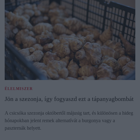
ÉLELMISZER
Jön a szezonja, így fogyaszd ezt a tápanyagbombát
A csicsóka szezonja októbertől májusig tart, és különösen a hideg
hónapokban jelent remek alternatívát a burgonya vagy a
paszternák helyett.