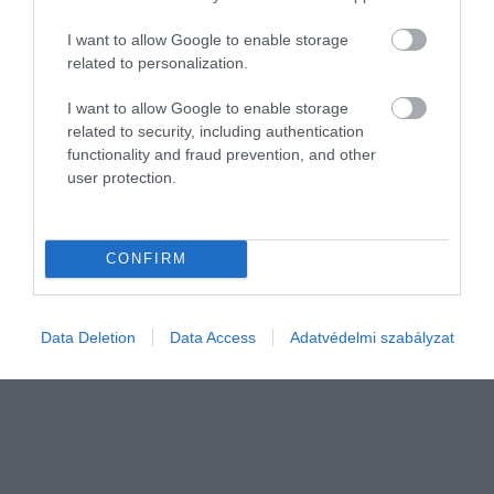
I want to allow Google to enable storage
related to personalization.
I want to allow Google to enable storage
related to security, including authentication
functionality and fraud prevention, and other
user protection.
ÉLELMISZER
A Volkswagen kolbászából több fogyhat, mint az
autóiból
CONFIRM
A Volkswagen eredetileg saját üzemi étkezdéinek fejlesztette ki a
népszerű currykolbászt több mint 50 évvel ezelőtt. Most a széles
Data Deletion
Data Access
Adatvédelmi szabályzat
tömegeknek is elérhetővé teszik élelmiszerláncokban készételként.