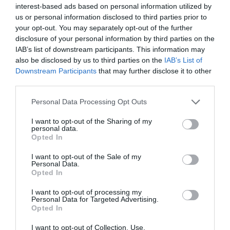
interest-based ads based on personal information utilized by
us or personal information disclosed to third parties prior to
your opt-out. You may separately opt-out of the further
disclosure of your personal information by third parties on the
IAB’s list of downstream participants. This information may
also be disclosed by us to third parties on the
IAB’s List of
Downstream Participants
that may further disclose it to other
third parties.
Please note that this website/app uses one or more Google
Personal Data Processing Opt Outs
services and may gather and store information including but
not limited to your visit or usage behaviour. You may click to
I want to opt-out of the Sharing of my
personal data.
grant or deny consent to Google and its third-party tags to
Opted In
use your data for below specified purposes in below Google
consent section.
I want to opt-out of the Sale of my
EGÉSZSÉG
Personal Data.
Így étkezz okosan a munkahelyen
Opted In
I want to opt-out of processing my
A megfelelően összeállított ebéd friss marad, laktató, és hozzájárul
Personal Data for Targeted Advertising.
Opted In
a kiegyensúlyozott energiaszint fenntartásához. Dietetikusok
gyakorlati tanácsai a munkahelyi ebéd és nassolás megtervezésére.
I want to opt-out of Collection, Use,