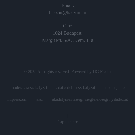
Email:
haszon@haszon.hu
Cím:
1024 Budapest,
Margit krt. 5/A, 3. em. 1. a
© 2025 All rights reserved. Powered by
HG Media
.
moderálási szabályzat
adatvédelmi szabályzat
médiaajánló
impresszum
ászf
akadálymentességi megfelelőségi nyilatkozat
Lap tetejére