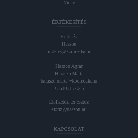
Vince
ÉRTÉKESÍTÉS
Hirdetés:
Haszon
hirdetes@kodmedia.hu
Haszon Agrár
Haraszti Márta
haraszti.marta@kodmedia.hu
+36305157045
Előfizetés, terjesztés:
elofiz@haszon.hu
KAPCSOLAT