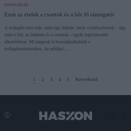
INNOVÁCIÓ
Ezek az ételek a csontok és a bőr fő támogatói
A kollagén nem más, mint egy fehérje, mely a kötőszövetek – úgy
mint a bőr, az ízületek és a csontok – egyik legfontosabb
alkotóeleme. Mi magunk is hozzájárulhatunk a
kollagénszintézishez, ha például…
1
2
3
4
5
Következő