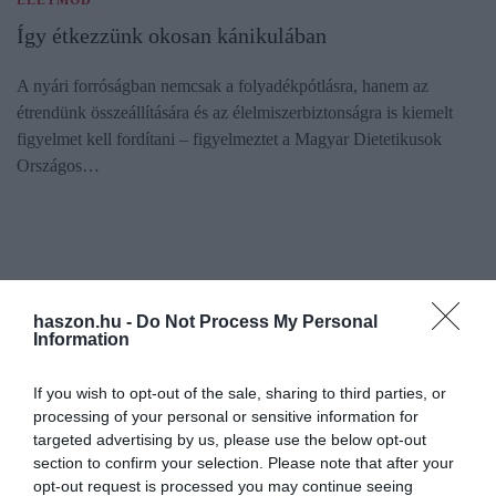
Így étkezzünk okosan kánikulában
A nyári forróságban nemcsak a folyadékpótlásra, hanem az
étrendünk összeállítására és az élelmiszerbiztonságra is kiemelt
figyelmet kell fordítani – figyelmeztet a Magyar Dietetikusok
Országos…
haszon.hu -
Do Not Process My Personal
Information
If you wish to opt-out of the sale, sharing to third parties, or
processing of your personal or sensitive information for
targeted advertising by us, please use the below opt-out
section to confirm your selection. Please note that after your
opt-out request is processed you may continue seeing