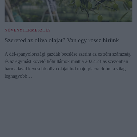
NÖVÉNYTERMESZTÉS
Szereted az olíva olajat? Van egy rossz hírünk
A dél-spanyolországi gazdák becslése szerint az extrém szárazság
és az egymást követő hőhullámok miatt a 2022-23-as szezonban
harmadával kevesebb olíva olajat tud majd piacra dobni a világ
legnagyobb…