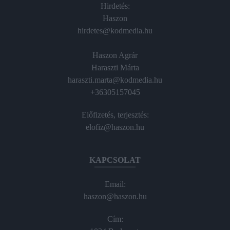
Hirdetés:
Haszon
hirdetes@kodmedia.hu
Haszon Agrár
Haraszti Márta
haraszti.marta@kodmedia.hu
+36305157045
Előfizetés, terjesztés:
elofiz@haszon.hu
KAPCSOLAT
Email:
haszon@haszon.hu
Cím: