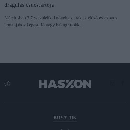
drágulás csúcstartója
Márciusban 3,7 százalékkal nőttek az árak az előző év azonos
hónapjához képest. Jó nagy bakugrásokkal.
ROVATOK