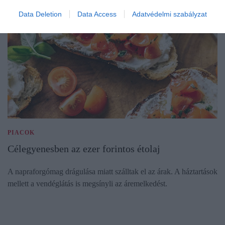
Data Deletion
Data Access
Adatvédelmi szabályzat
PIACOK
Célegyenesben az ezer forintos étolaj
A napraforgómag drágulása miatt szálltak el az árak. A háztartások
mellett a vendéglátás is megsínyli az áremelkedést.