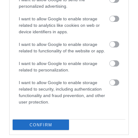
Az októberi szinten befagyasztja hat élelmiszer
personalized advertising.
árát a kormány
I want to allow Google to enable storage
related to analytics like cookies on web or
A kormány döntéséről a miniszterelnök adott rövid tájékoztatást a
device identifiers in apps.
közösségi oldalán.
I want to allow Google to enable storage
related to functionality of the website or app.
I want to allow Google to enable storage
related to personalization.
I want to allow Google to enable storage
related to security, including authentication
functionality and fraud prevention, and other
user protection.
CONFIRM