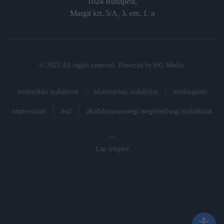
1024 Budapest,
Margit krt. 5/A, 3. em. 1. a
© 2025 All rights reserved. Powered by
HG Media
.
moderálási szabályzat
adatvédelmi szabályzat
médiaajánló
impresszum
ászf
akadálymentességi megfelelőségi nyilatkozat
Lap tetejére