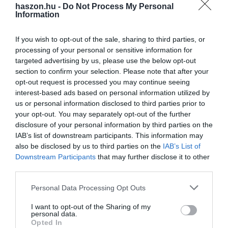
haszon.hu -
Do Not Process My Personal
Information
If you wish to opt-out of the sale, sharing to third parties, or
NÖVÉNYTERMESZTÉS
processing of your personal or sensitive information for
targeted advertising by us, please use the below opt-out
Háború a konyhában, ezer forint is lehet egy liter
section to confirm your selection. Please note that after your
étolaj
opt-out request is processed you may continue seeing
interest-based ads based on personal information utilized by
Ukrajna a világ legnagyobb napraforgóolaj-termelője, a termék
us or personal information disclosed to third parties prior to
your opt-out. You may separately opt-out of the further
egyik legnagyobb felvásárlója pedig az Európai Unió. Raskó
disclosure of your personal information by third parties on the
György szerint amint lejár a kormányzati árstop, a magyar
IAB’s list of downstream participants. This information may
kisboltokba is…
also be disclosed by us to third parties on the
IAB’s List of
Downstream Participants
that may further disclose it to other
third parties.
Please note that this website/app uses one or more Google
Personal Data Processing Opt Outs
services and may gather and store information including but
not limited to your visit or usage behaviour. You may click to
I want to opt-out of the Sharing of my
personal data.
grant or deny consent to Google and its third-party tags to
Opted In