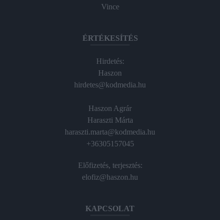
Vince
ÉRTÉKESÍTÉS
Hirdetés:
Haszon
hirdetes@kodmedia.hu
Haszon Agrár
Haraszti Márta
haraszti.marta@kodmedia.hu
+36305157045
Előfizetés, terjesztés:
elofiz@haszon.hu
KAPCSOLAT