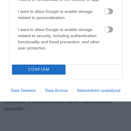
I want to allow Google to enable storage
related to personalization.
I want to allow Google to enable storage
related to security, including authentication
functionality and fraud prevention, and other
user protection.
ÁLLATTENYÉSZTÉS
Kevesebb metánt eregetnének a tehenek, de
CONFIRM
drágulna a tej
Az állattartás felelős a metánkibocsátás 30 százalékáért a Földön,
Data Deletion
Data Access
Adatvédelmi szabályzat
ez a gáz pedig 28-szor jobban melegíti a Föld légkörét, mint a
szén-dioxid. A problémára sokan sokféle választ próbáltak
megoldást…