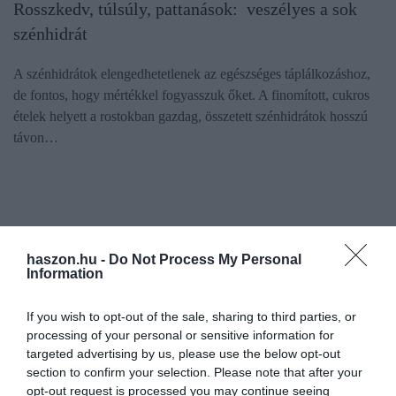
Rosszkedv, túlsúly, pattanások: veszélyes a sok
szénhidrát
A szénhidrátok elengedhetetlenek az egészséges táplálkozáshoz,
de fontos, hogy mértékkel fogyasszuk őket. A finomított, cukros
ételek helyett a rostokban gazdag, összetett szénhidrátok hosszú
távon…
haszon.hu -
Do Not Process My Personal
Information
If you wish to opt-out of the sale, sharing to third parties, or
processing of your personal or sensitive information for
targeted advertising by us, please use the below opt-out
section to confirm your selection. Please note that after your
opt-out request is processed you may continue seeing