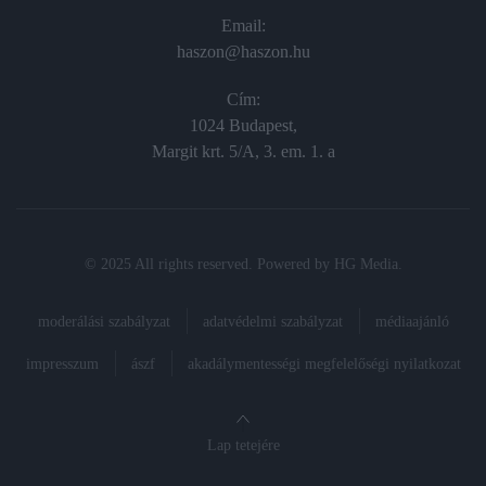
Email:
haszon@haszon.hu
Cím:
1024 Budapest,
Margit krt. 5/A, 3. em. 1. a
© 2025 All rights reserved. Powered by
HG Media
.
moderálási szabályzat
adatvédelmi szabályzat
médiaajánló
impresszum
ászf
akadálymentességi megfelelőségi nyilatkozat
Lap tetejére