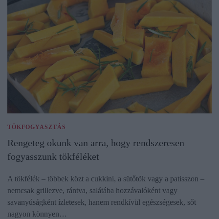
TÖKFOGYASZTÁS
Rengeteg okunk van arra, hogy rendszeresen
fogyasszunk tökféléket
A tökfélék – többek közt a cukkini, a sütőtök vagy a patisszon –
nemcsak grillezve, rántva, salátába hozzávalóként vagy
savanyúságként ízletesek, hanem rendkívül egészségesek, sőt
nagyon könnyen…