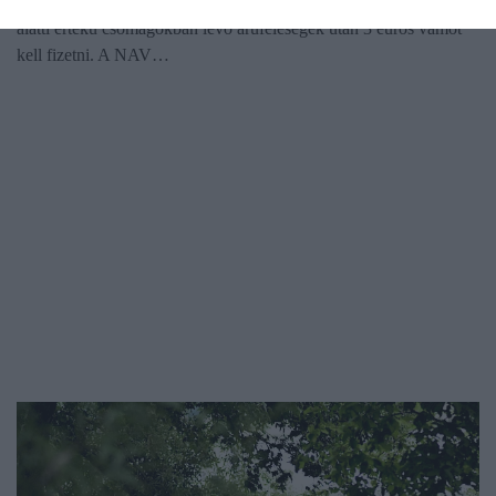
vámszabályok: az EU-n kívüli webáruházból rendelt, 150 euró
alatti értékű csomagokban lévő áruféleségek után 3 eurós vámot
kell fizetni. A NAV…