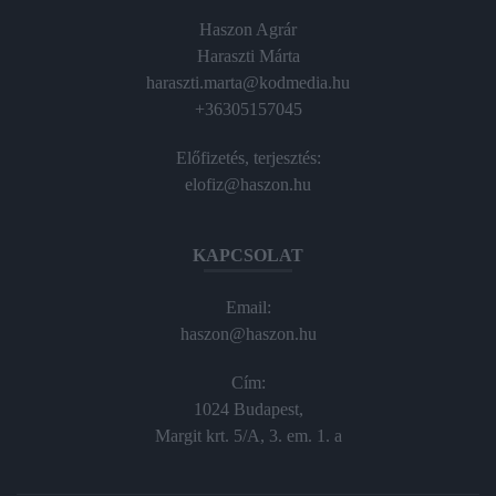
Haszon Agrár
Haraszti Márta
haraszti.marta@kodmedia.hu
+36305157045
Előfizetés, terjesztés:
elofiz@haszon.hu
KAPCSOLAT
Email:
haszon@haszon.hu
Cím:
1024 Budapest,
Margit krt. 5/A, 3. em. 1. a