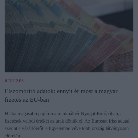
BÉREZÉS
Elszomorító adatok: ennyit ér most a magyar
fizetés az EU-ban
Hiába magasabb papíron a minimálbér Nyugat-Európában, a
fizetések valódi értékét az árak döntik el. Az Eurostat friss adatai
szerint a vásárlóerőt is figyelembe véve több ország látványosan
előrelép…