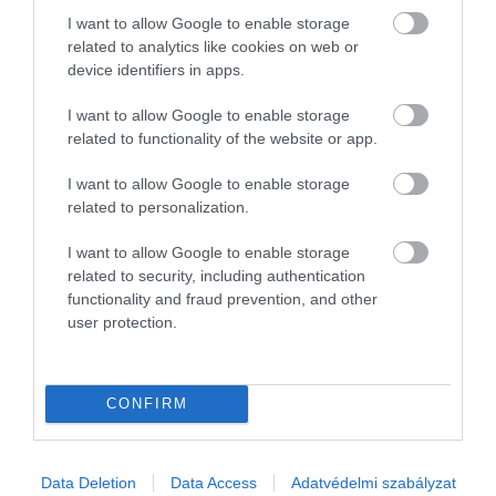
I want to allow Google to enable storage
related to analytics like cookies on web or
device identifiers in apps.
I want to allow Google to enable storage
related to functionality of the website or app.
I want to allow Google to enable storage
related to personalization.
I want to allow Google to enable storage
related to security, including authentication
functionality and fraud prevention, and other
user protection.
VÁM
Jön a nagy változás az EU-n kívülről rendelt
CONFIRM
csomagoknál
Július 1-től Magyarországon is érvényesek az új uniós
Data Deletion
Data Access
Adatvédelmi szabályzat