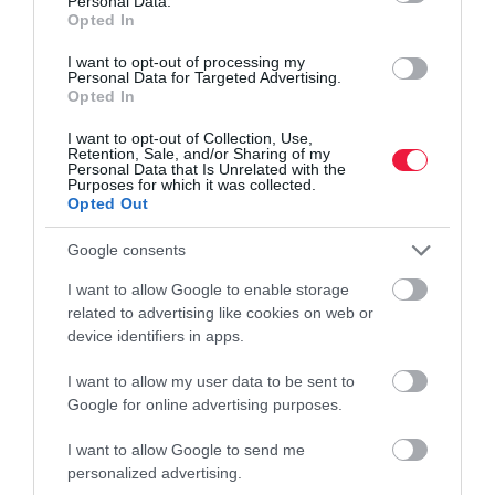
Personal Data.
PÉNZ
Opted In
Így szerzett Magyarország 3 milliárd eurót
I want to opt-out of processing my
Personal Data for Targeted Advertising.
Opted In
Kiemelkedő kereslet és túljegyzés volt a hétfői 3 milliárd euró
értékű magyar devizakötvény-kibocsátáson. A kötvényekre
I want to opt-out of Collection, Use,
Retention, Sale, and/or Sharing of my
háromszoros volt a befektetői érdeklődés, csaknem 10 milliárd
Personal Data that Is Unrelated with the
euró értékű…
Purposes for which it was collected.
Opted Out
Google consents
I want to allow Google to enable storage
related to advertising like cookies on web or
device identifiers in apps.
I want to allow my user data to be sent to
Google for online advertising purposes.
I want to allow Google to send me
personalized advertising.