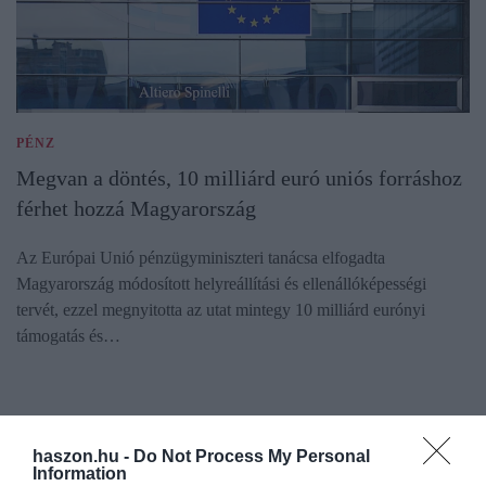
PÉNZ
Megvan a döntés, 10 milliárd euró uniós forráshoz
férhet hozzá Magyarország
Az Európai Unió pénzügyminiszteri tanácsa elfogadta
Magyarország módosított helyreállítási és ellenállóképességi
tervét, ezzel megnyitotta az utat mintegy 10 milliárd eurónyi
támogatás és…
haszon.hu -
Do Not Process My Personal
Information