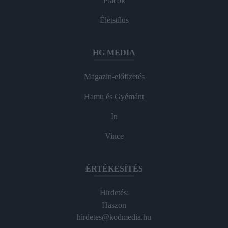
Piacok
Életstílus
HG MEDIA
Magazin-előfizetés
Hamu és Gyémánt
In
Vince
ÉRTÉKESÍTÉS
Hirdetés:
Haszon
hirdetes@kodmedia.hu