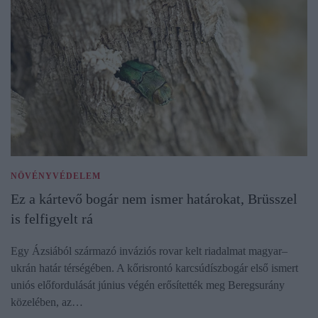
NÖVÉNYVÉDELEM
Ez a kártevő bogár nem ismer határokat, Brüsszel
is felfigyelt rá
Egy Ázsiából származó inváziós rovar kelt riadalmat magyar–
ukrán határ térségében. A kőrisrontó karcsúdíszbogár első ismert
uniós előfordulását június végén erősítették meg Beregsurány
közelében, az…