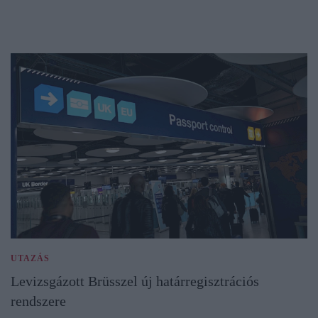
UTAZÁS
Levizsgázott Brüsszel új határregisztrációs
rendszere