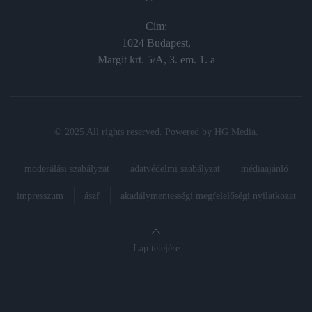
Cím:
1024 Budapest,
Margit krt. 5/A, 3. em. 1. a
© 2025 All rights reserved. Powered by
HG Media
.
moderálási szabályzat
adatvédelmi szabályzat
médiaajánló
impresszum
ászf
akadálymentességi megfelelőségi nyilatkozat
Lap tetejére