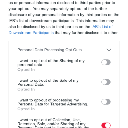
us or personal information disclosed to third parties prior to
your opt-out. You may separately opt-out of the further
disclosure of your personal information by third parties on the
IAB’s list of downstream participants. This information may
also be disclosed by us to third parties on the
IAB’s List of
Downstream Participants
that may further disclose it to other
third parties.
Please note that this website/app uses one or more Google
Personal Data Processing Opt Outs
services and may gather and store information including but
not limited to your visit or usage behaviour. You may click to
I want to opt-out of the Sharing of my
personal data.
grant or deny consent to Google and its third-party tags to
Opted In
use your data for below specified purposes in below Google
consent section.
I want to opt-out of the Sale of my
IDŐJÁRÁS
Personal Data.
Folytatódik a csapadékos idő, csak átmeneti az
Opted In
enyhülés
I want to opt-out of processing my
Personal Data for Targeted Advertising.
Opted In
Az enyhe, csapadékos idő növelte a talajok nedvességtartalmát az
elmúlt napokban. Erre főként a középső országrészben van nagy
I want to opt-out of Collection, Use,
Retention, Sale, and/or Sharing of my
szükség, ahol még mindig sok nedvesség hiányzik a felső 1
Personal Data that Is Unrelated with the