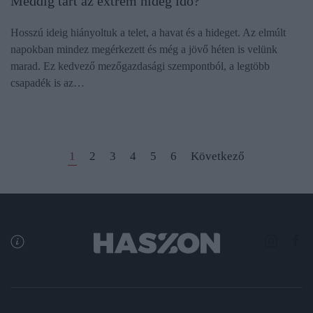
Meddig tart az extrém hideg idő?
Hosszú ideig hiányoltuk a telet, a havat és a hideget. Az elmúlt
napokban mindez megérkezett és még a jövő héten is velünk
marad. Ez kedvező mezőgazdasági szempontból, a legtöbb
csapadék is az…
1
2
3
4
5
6
Következő