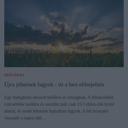
IDŐJÁRÁS
Újra jöhetnek fagyok - itt a heti előrejelzés
Egy hidegfront okozott lehűlést az országban. A hőmérséklet
csúcsértéke kedden és szerdán már csak 15 Celsius-fok körül
alakul, és ismét lehetnek hajnalban fagyok. A hét közepén
visszatér a napos idő…