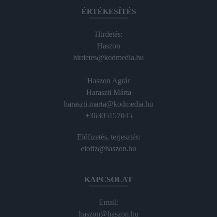
ÉRTÉKESÍTÉS
Hirdetés:
Haszon
hirdetes@kodmedia.hu
Haszon Agrár
Haraszti Márta
haraszti.marta@kodmedia.hu
+36305157045
Előfizetés, terjesztés:
elofiz@haszon.hu
KAPCSOLAT
Email:
haszon@haszon.hu