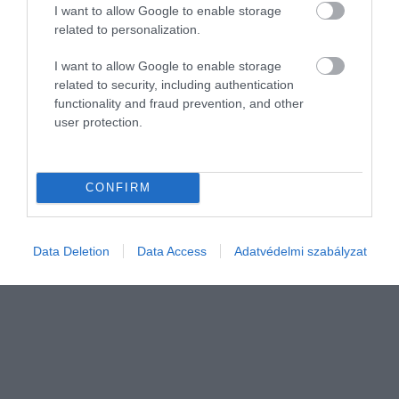
I want to allow Google to enable storage
related to personalization.
I want to allow Google to enable storage
related to security, including authentication
functionality and fraud prevention, and other
user protection.
IDŐJÁRÁS
Ez vár ránk a kemény fagyok után
CONFIRM
Jellemzően borult, párás, többfelé ködös idő várható a jövő héten
és többször kell csapadékra - esőre, ónos szitálásra - is számítani, a
Data Deletion
Data Access
Adatvédelmi szabályzat
szél olykor élénk, erős lesz. A hőmérséklet csúcsértéke 5-10…