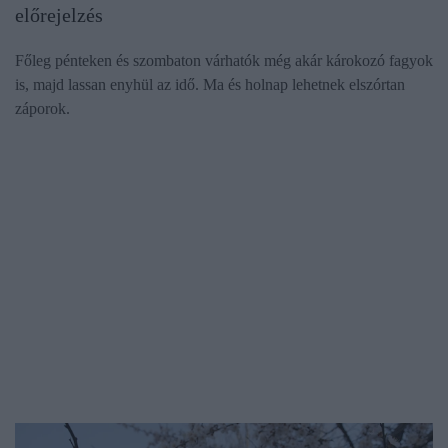
előrejelzés
Főleg pénteken és szombaton várhatók még akár károkozó fagyok
is, majd lassan enyhül az idő. Ma és holnap lehetnek elszórtan
záporok.