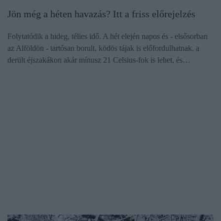
Jön még a héten havazás? Itt a friss előrejelzés
Folytatódik a hideg, télies idő. A hét elején napos és - elsősorban
az Alföldön - tartósan borult, ködös tájak is előfordulhatnak, a
derült éjszakákon akár mínusz 21 Celsius-fok is lehet, és…