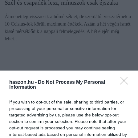
Szél és csapadék lesz, mínuszok csak éjszaka
Átmenetileg visszaesik a hőmérséklet, de szerdától visszatérnek a
10 Celsius-fok körüli maximum értékek. Aztán a hét végén ismét
kissé mérséklődik a nappali felmelegedés. A hét elején még
lehet…
haszon.hu -
Do Not Process My Personal
Information
If you wish to opt-out of the sale, sharing to third parties, or
processing of your personal or sensitive information for
targeted advertising by us, please use the below opt-out
section to confirm your selection. Please note that after your
opt-out request is processed you may continue seeing
interest-based ads based on personal information utilized by