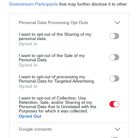
Downstream Participants
that may further disclose it to other
third parties.
Please note that this website/app uses one or more Google
Personal Data Processing Opt Outs
services and may gather and store information including but
not limited to your visit or usage behaviour. You may click to
I want to opt-out of the Sharing of my
personal data.
INNOVÁCIÓ
grant or deny consent to Google and its third-party tags to
Opted In
use your data for below specified purposes in below Google
Már nemcsak nyáron fagyizunk és ezeket az ízeket
consent section.
I want to opt-out of the Sale of my
keressük
Personal Data.
Opted In
Hosszabb lett a fagylaltszezon, keressük a mangót és a pisztáciát,
I want to opt-out of processing my
a gombóc ára pedig infláció alatt drágult. Erre tartunk
Personal Data for Targeted Advertising.
Opted In
fagyizásban.
I want to opt-out of Collection, Use,
Retention, Sale, and/or Sharing of my
Personal Data that Is Unrelated with the
Purposes for which it was collected.
Opted Out
Google consents