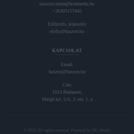
haraszti.marta@kodmedia.hu
+36305157045
Előfizetés, terjesztés:
elofiz@haszon.hu
KAPCSOLAT
Email:
haszon@haszon.hu
Cím:
1024 Budapest,
Margit krt. 5/A, 3. em. 1. a
© 2025 All rights reserved. Powered by
HG Media
.