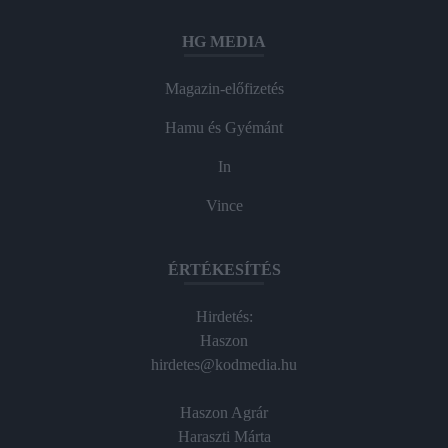
HG MEDIA
Magazin-előfizetés
Hamu és Gyémánt
In
Vince
ÉRTÉKESÍTÉS
Hirdetés:
Haszon
hirdetes@kodmedia.hu
Haszon Agrár
Haraszti Márta