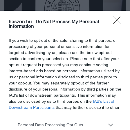
haszon.hu -
Do Not Process My Personal
Information
If you wish to opt-out of the sale, sharing to third parties, or
JOG
processing of your personal or sensitive information for
Ha pénzt adtál ennek a társaságnak, fordulj a
targeted advertising by us, please use the below opt-out
section to confirm your selection. Please note that after your
rendőrséghez
opt-out request is processed you may continue seeing
interest-based ads based on personal information utilized by
Az MNB a Falcon-ügyben továbbra is piacfelügyeleti eljárást
us or personal information disclosed to third parties prior to
folytat, a zár alá vett pénzeszközöket pedig átadja a nyomozó
your opt-out. You may separately opt-out of the further
hatóságnak. Aki a társaságoknak pénzt adott át és azt nem kapta
disclosure of your personal information by third parties on the
vissza…
IAB’s list of downstream participants. This information may
also be disclosed by us to third parties on the
IAB’s List of
Downstream Participants
that may further disclose it to other
third parties.
Please note that this website/app uses one or more Google
Personal Data Processing Opt Outs
services and may gather and store information including but