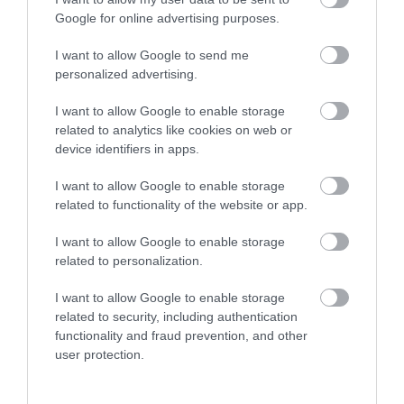
Google for online advertising purposes.
FOGYASZTÓVÉDELEM
Befektetők ezreit ültethették fel, lecsapott rájuk az
I want to allow Google to send me
personalized advertising.
MNB
I want to allow Google to enable storage
Az MNB piacfelügyeleti vizsgálatának lezárásáig azonnali
related to analytics like cookies on web or
hatállyal megtiltotta a Falcon Kereskedőház Kft.-nek, a Falcon
device identifiers in apps.
Benefit Kft.-nek és egy magánszemélynek, hogy bármely MNB-
I want to allow Google to enable storage
engedélyhez vagy…
related to functionality of the website or app.
I want to allow Google to enable storage
related to personalization.
I want to allow Google to enable storage
related to security, including authentication
functionality and fraud prevention, and other
user protection.