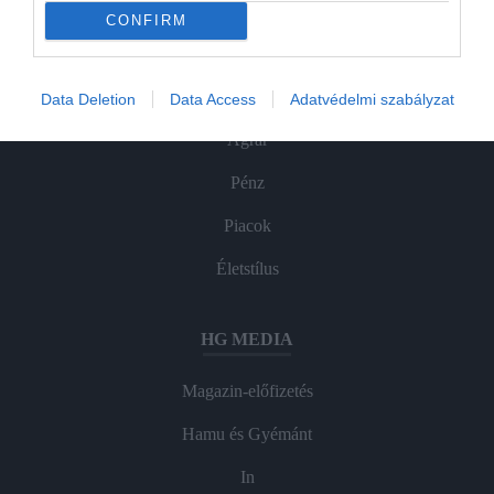
CONFIRM
ROVATOK
Data Deletion
Data Access
Adatvédelmi szabályzat
Agrár
Pénz
Piacok
Életstílus
HG MEDIA
Magazin-előfizetés
Hamu és Gyémánt
In