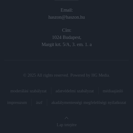
Email:
haszon@haszon.hu
Cím:
1024 Budapest,
Margit krt. 5/A, 3. em. 1. a
© 2025 All rights reserved. Powered by
HG Media
.
moderálási szabályzat
adatvédelmi szabályzat
médiaajánló
impresszum
ászf
akadálymentességi megfelelőségi nyilatkozat
Lap tetejére