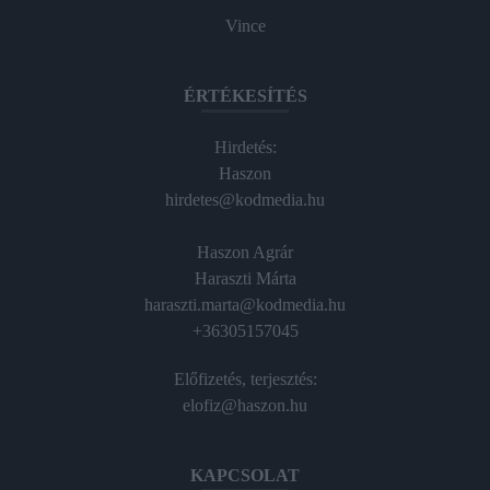
Vince
ÉRTÉKESÍTÉS
Hirdetés:
Haszon
hirdetes@kodmedia.hu
Haszon Agrár
Haraszti Márta
haraszti.marta@kodmedia.hu
+36305157045
Előfizetés, terjesztés:
elofiz@haszon.hu
KAPCSOLAT