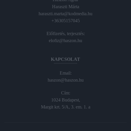
Haraszti Márta
haraszti.marta@kodmedia.hu
+36305157045
Előfizetés, terjesztés:
elofiz@haszon.hu
KAPCSOLAT
Email:
haszon@haszon.hu
Cím:
1024 Budapest,
Margit krt. 5/A, 3. em. 1. a