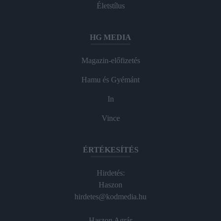
Életstílus
HG MEDIA
Magazin-előfizetés
Hamu és Gyémánt
In
Vince
ÉRTÉKESÍTÉS
Hirdetés:
Haszon
hirdetes@kodmedia.hu
Haszon Agrár