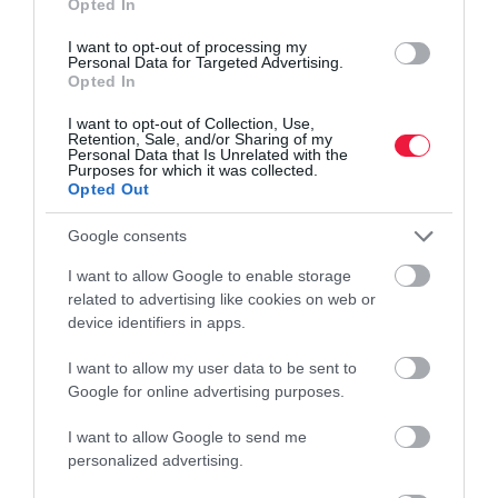
Opted In
Kikérték a hazai építőipari cégek véleményét,
I want to opt-out of processing my
megkapták
Personal Data for Targeted Advertising.
Opted In
Az építőpari vállalkozások nagy többsége 2025-ben is
I want to opt-out of Collection, Use,
árbevételének és jövedelmezőségének további csökkenésére
Retention, Sale, and/or Sharing of my
Personal Data that Is Unrelated with the
számít, érdemleges pozitív fordulat ágazati szinten csak 2026-tól
Purposes for which it was collected.
várható - derül ki a…
Opted Out
Google consents
I want to allow Google to enable storage
related to advertising like cookies on web or
device identifiers in apps.
I want to allow my user data to be sent to
Google for online advertising purposes.
I want to allow Google to send me
personalized advertising.