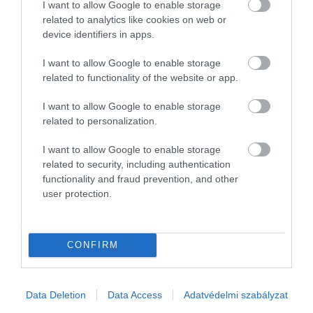
I want to allow Google to enable storage
related to analytics like cookies on web or
device identifiers in apps.
I want to allow Google to enable storage
related to functionality of the website or app.
I want to allow Google to enable storage
related to personalization.
I want to allow Google to enable storage
related to security, including authentication
functionality and fraud prevention, and other
user protection.
PIACOK
Így lendítheted tovább a céged, ha megtorpant a
CONFIRM
növekedés
Data Deletion
Data Access
Adatvédelmi szabályzat
Minden vállalkozás életében vannak olyan időszakok, amikor a