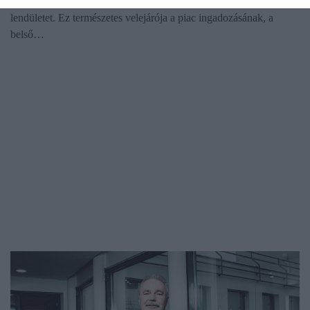
fejlődés üteme lelassul, és nehezebb megtartani a korábbi
lendületet. Ez természetes velejárója a piac ingadozásának, a
belső…