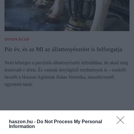
INNOVÁCIÓ
Pár év, és az MI az állattenyésztést is felforgatja
Nem kétséges a precíziós állattenyésztés térhódítása, de akad még
tennivaló e téren. És vannak lenyűgöző eredmények is – ezekről
beszélt a Haszon Agrárnak Halas Veronika, tanszékvezető
egyetemi tanár.
haszon.hu -
Do Not Process My Personal
Information