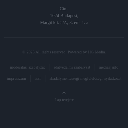
Cím:
1024 Budapest,
Margit krt. 5/A, 3. em. 1. a
© 2025 All rights reserved. Powered by
HG Media
.
moderálási szabályzat
adatvédelmi szabályzat
médiaajánló
impresszum
ászf
akadálymentességi megfelelőségi nyilatkozat
Lap tetejére