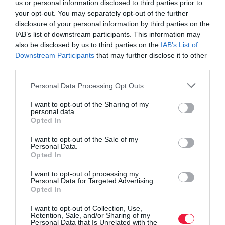
us or personal information disclosed to third parties prior to
your opt-out. You may separately opt-out of the further
disclosure of your personal information by third parties on the
IAB’s list of downstream participants. This information may
also be disclosed by us to third parties on the
IAB’s List of
Downstream Participants
that may further disclose it to other
third parties.
Please note that this website/app uses one or more Google
Personal Data Processing Opt Outs
services and may gather and store information including but
not limited to your visit or usage behaviour. You may click to
I want to opt-out of the Sharing of my
personal data.
grant or deny consent to Google and its third-party tags to
Opted In
use your data for below specified purposes in below Google
consent section.
I want to opt-out of the Sale of my
Personal Data.
Opted In
MAKROGAZDASÁG
Elküldték a Paksi Atomerőmű vezérigazgatóját
I want to opt-out of processing my
Personal Data for Targeted Advertising.
Opted In
A hírt a Telex közölte, iparági forrásokra hivatkozva, hivatalosan
I want to opt-out of Collection, Use,
még nem erősítették meg.
Retention, Sale, and/or Sharing of my
Personal Data that Is Unrelated with the