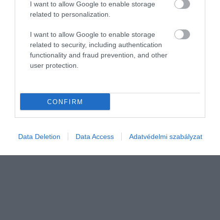
I want to allow Google to enable storage
related to personalization.
I want to allow Google to enable storage
related to security, including authentication
functionality and fraud prevention, and other
MUNKA
user protection.
Itt a válasz: kétpontos követelés a Meterológiai
Szolgálat vezetőitől (frissítve)
CONFIRM
Két vezetője felmentésére, valamint az augusztus-20-ai
előrejelezések szakmaiságát ért bírálatokra reagált a szervezet
vezetése.
Data Deletion
Data Access
Adatvédelmi szabályzat