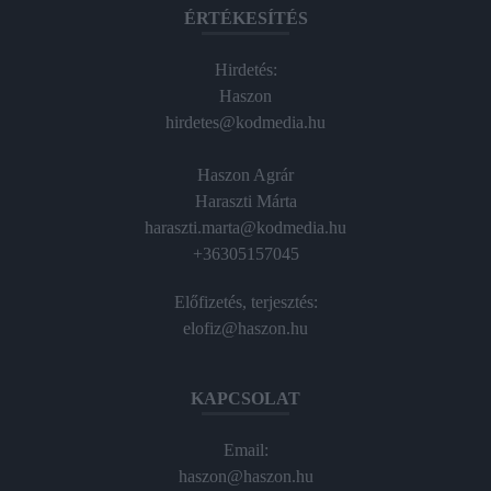
ÉRTÉKESÍTÉS
Hirdetés:
Haszon
hirdetes@kodmedia.hu
Haszon Agrár
Haraszti Márta
haraszti.marta@kodmedia.hu
+36305157045
Előfizetés, terjesztés:
elofiz@haszon.hu
KAPCSOLAT
Email:
haszon@haszon.hu