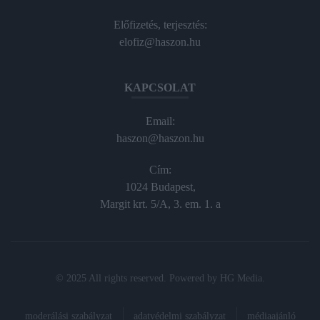
Előfizetés, terjesztés:
elofiz@haszon.hu
KAPCSOLAT
Email:
haszon@haszon.hu
Cím:
1024 Budapest,
Margit krt. 5/A, 3. em. 1. a
© 2025 All rights reserved. Powered by
HG Media
.
moderálási szabályzat
adatvédelmi szabályzat
médiaajánló