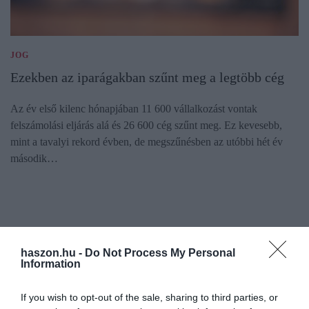
JOG
Ezekben az iparágakban szűnt meg a legtöbb cég
Az év első kilenc hónapjában 11 600 vállalkozást vontak
felszámolási eljárás alá és 26 600 cég szűnt meg. Ez kevesebb,
mint a tavalyi rekord évben, de megszűnésben az utóbbi hét év
második…
haszon.hu -
Do Not Process My Personal
Information
If you wish to opt-out of the sale, sharing to third parties, or