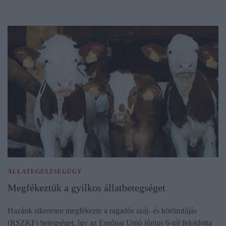
ÁLLATEGÉSZSÉGÜGY
Megfékeztük a gyilkos állatbetegséget
Hazánk sikeresen megfékezte a ragadós száj- és körömfájás
(RSZKF) betegséget, így az Európai Unió június 6-tól feloldotta