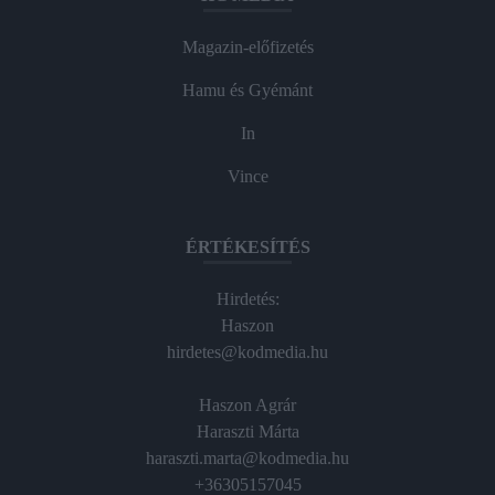
Magazin-előfizetés
Hamu és Gyémánt
In
Vince
ÉRTÉKESÍTÉS
Hirdetés:
Haszon
hirdetes@kodmedia.hu
Haszon Agrár
Haraszti Márta
haraszti.marta@kodmedia.hu
+36305157045