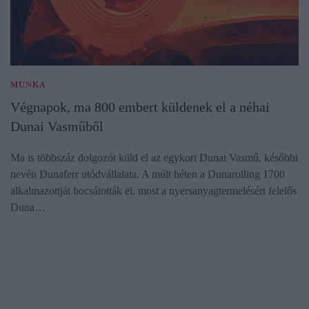
MUNKA
Végnapok, ma 800 embert küldenek el a néhai
Dunai Vasműből
Ma is többszáz dolgozót küld el az egykori Dunai Vasmű, későbbi
nevén Dunaferr utódvállalata. A múlt héten a Dunarolling 1700
alkalmazottját bocsátották el, most a nyersanyagtermelésért felelős
Duna…