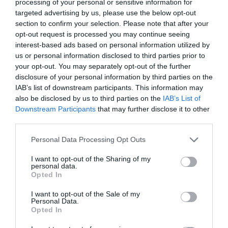
processing of your personal or sensitive information for
targeted advertising by us, please use the below opt-out
section to confirm your selection. Please note that after your
opt-out request is processed you may continue seeing
interest-based ads based on personal information utilized by
us or personal information disclosed to third parties prior to
your opt-out. You may separately opt-out of the further
disclosure of your personal information by third parties on the
IAB’s list of downstream participants. This information may
also be disclosed by us to third parties on the
IAB’s List of
Downstream Participants
that may further disclose it to other
third parties.
Please note that this website/app uses one or more Google
Personal Data Processing Opt Outs
services and may gather and store information including but
not limited to your visit or usage behaviour. You may click to
I want to opt-out of the Sharing of my
personal data.
grant or deny consent to Google and its third-party tags to
Opted In
use your data for below specified purposes in below Google
consent section.
I want to opt-out of the Sale of my
BANK
Personal Data.
Opted In
A jegybank eltakarított két halódó pénzügyi céget