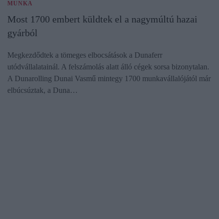
MUNKA
Most 1700 embert küldtek el a nagymúltú hazai
gyárból
Megkezdődtek a tömeges elbocsátások a Dunaferr
utódvállalatainál. A felszámolás alatt álló cégek sorsa bizonytalan.
A Dunarolling Dunai Vasmű mintegy 1700 munkavállalójától már
elbúcsúztak, a Duna…