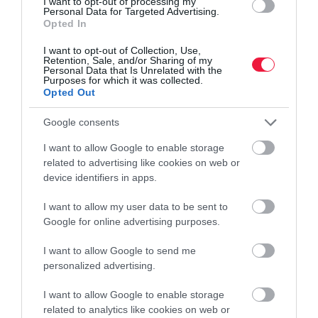
I want to opt-out of processing my
Az MNB visszavonta a Fejérdi Finance Faktor Zrt. tevékenységi
Personal Data for Targeted Advertising.
Opted In
engedélyét és elrendelte végelszámolását. A társaság nem
rendelkezik az MNB által engedélyezett kulcsfontosságú
I want to opt-out of Collection, Use,
Retention, Sale, and/or Sharing of my
vezetőállású…
Personal Data that Is Unrelated with the
Purposes for which it was collected.
Opted Out
Google consents
I want to allow Google to enable storage
related to advertising like cookies on web or
device identifiers in apps.
I want to allow my user data to be sent to
Google for online advertising purposes.
I want to allow Google to send me
personalized advertising.
I want to allow Google to enable storage
related to analytics like cookies on web or