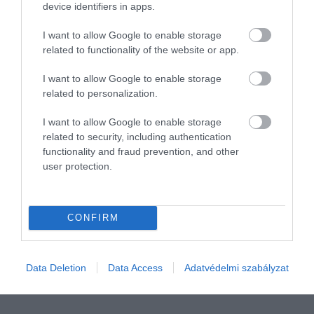
device identifiers in apps.
I want to allow Google to enable storage
related to functionality of the website or app.
I want to allow Google to enable storage
related to personalization.
I want to allow Google to enable storage
related to security, including authentication
functionality and fraud prevention, and other
user protection.
INNOVÁCIÓ
Vége a legendás traktorgyárnak
CONFIRM
A lengyel mezőgazdaság egyik bástyájának számított az Ursus
traktorgyár a rendszerváltás előtt. A Zetorral együttműködve
gyártott erőgépeik főleg belföldre kerültek, de jutott belőlük a
Data Deletion
Data Access
Adatvédelmi szabályzat
nyugati…