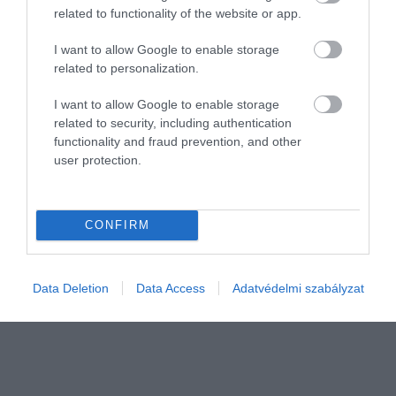
related to functionality of the website or app.
I want to allow Google to enable storage
related to personalization.
I want to allow Google to enable storage
related to security, including authentication
PIACOK
functionality and fraud prevention, and other
Így kért elnézést a Kifli.hu vezére a
user protection.
fennakadásokért
Személyesen a cég ügyvezető igazgatója, Klekner Péter kért
CONFIRM
elnézést a vásárlóktól a vállalat közösségi oldalán, mert műszaki
hiba miatt akadozik a szállítások teljesítése.
Data Deletion
Data Access
Adatvédelmi szabályzat