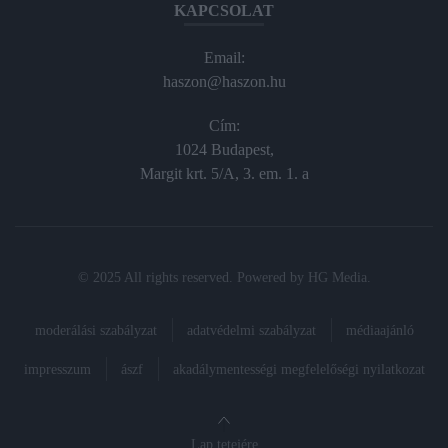
KAPCSOLAT
Email:
haszon@haszon.hu
Cím:
1024 Budapest,
Margit krt. 5/A, 3. em. 1. a
© 2025 All rights reserved. Powered by
HG Media
.
moderálási szabályzat
adatvédelmi szabályzat
médiaajánló
impresszum
ászf
akadálymentességi megfelelőségi nyilatkozat
Lap tetejére