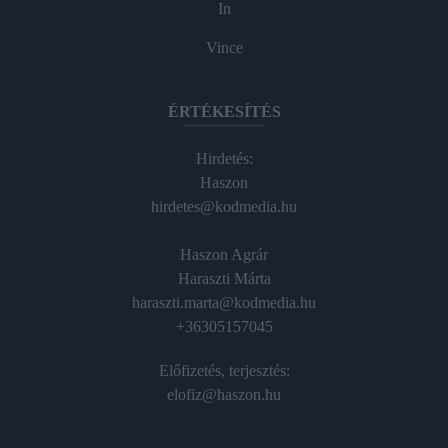
In
Vince
ÉRTÉKESÍTÉS
Hirdetés:
Haszon
hirdetes@kodmedia.hu
Haszon Agrár
Haraszti Márta
haraszti.marta@kodmedia.hu
+36305157045
Előfizetés, terjesztés:
elofiz@haszon.hu