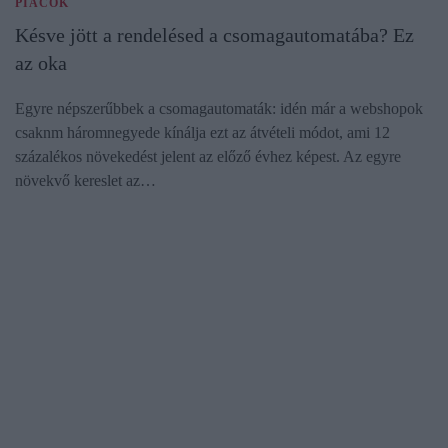
PIACOK
Késve jött a rendelésed a csomagautomatába? Ez
az oka
Egyre népszerűbbek a csomagautomaták: idén már a webshopok
csaknm háromnegyede kínálja ezt az átvételi módot, ami 12
százalékos növekedést jelent az előző évhez képest. Az egyre
növekvő kereslet az…