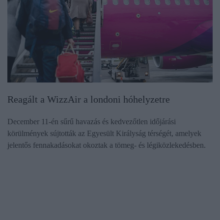
Reagált a WizzAir a londoni hóhelyzetre
December 11-én sűrű havazás és kedvezőtlen időjárási
körülmények sújtották az Egyesült Királyság térségét, amelyek
jelentős fennakadásokat okoztak a tömeg- és légiközlekedésben.