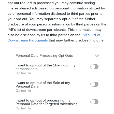
opt-out request is processed you may continue seeing
interest-based ads based on personal information utilized by
us or personal information disclosed to third parties prior to
your opt-out. You may separately opt-out of the further
disclosure of your personal information by third parties on the
IAB’s list of downstream participants. This information may
also be disclosed by us to third parties on the
IAB’s List of
Downstream Participants
that may further disclose it to other
third parties.
Please note that this website/app uses one or more Google
Personal Data Processing Opt Outs
services and may gather and store information including but
not limited to your visit or usage behaviour. You may click to
I want to opt-out of the Sharing of my
personal data.
grant or deny consent to Google and its third-party tags to
Opted In
use your data for below specified purposes in below Google
FOGYASZTÓVÉDELEM
consent section.
I want to opt-out of the Sale of my
Ezt lépte a Wizz Air a Londonban rekedt utasok
Personal Data.
Opted In
érdekében
I want to opt-out of processing my
Personal Data for Targeted Advertising.
A légitársaság a nyilvánosságot közleményben, a pórul járt
Opted In
utasokat e-mailben és SMS-ben értésítette a friss fejleményekről.