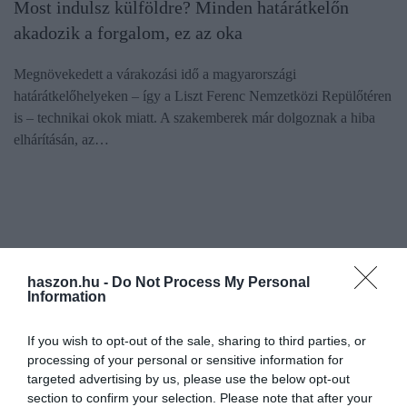
Most indulsz külföldre? Minden határátkelőn
akadozik a forgalom, ez az oka
Megnövekedett a várakozási idő a magyarországi
határátkelőhelyeken – így a Liszt Ferenc Nemzetközi Repülőtéren
is – technikai okok miatt. A szakemberek már dolgoznak a hiba
elhárításán, az…
haszon.hu -
Do Not Process My Personal
Information
If you wish to opt-out of the sale, sharing to third parties, or
processing of your personal or sensitive information for
targeted advertising by us, please use the below opt-out
section to confirm your selection. Please note that after your