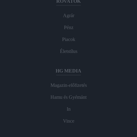
ROVATOK
Agrár
Pénz
Piacok
Életstílus
HG MEDIA
Magazin-előfizetés
Hamu és Gyémánt
In
Vince