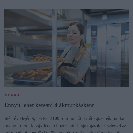
MUNKA
Ennyit lehet keresni diákmunkásként
Idén év elején 9,4%-kal 2100 forintra nőtt az átlagos diákmunka
órabér - derül ki egy friss felmérésből. Legmagasabb fizetéssel az
informatikai, mérnöki területen dolgozó fiatalok számolhatnak.