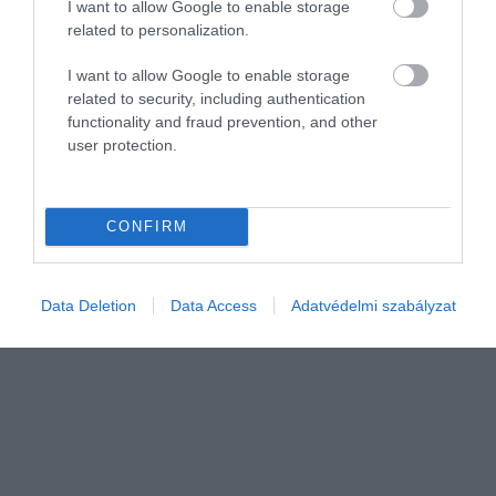
I want to allow Google to enable storage
related to personalization.
I want to allow Google to enable storage
related to security, including authentication
functionality and fraud prevention, and other
user protection.
BANK
Jön az 5 százalékos lakáshitel: ők vehetik fel
CONFIRM
A fiatalok első lakáshoz jutását segíti az a maximum 5 %-os éves
kamatozású hitellehetőség, amely április 1-től érhető el a bankok
Data Deletion
Data Access
Adatvédelmi szabályzat
kínálatában. A konstrukció különlegessége, hogy a pénzintézetek
nem…