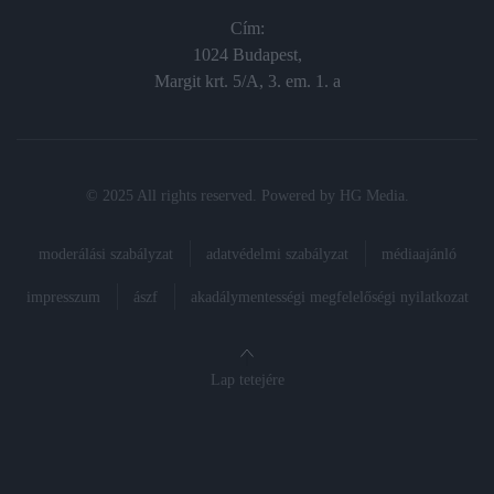
Cím:
1024 Budapest,
Margit krt. 5/A, 3. em. 1. a
© 2025 All rights reserved. Powered by
HG Media
.
moderálási szabályzat
adatvédelmi szabályzat
médiaajánló
impresszum
ászf
akadálymentességi megfelelőségi nyilatkozat
Lap tetejére