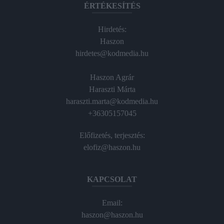
ÉRTÉKESÍTÉS
Hirdetés:
Haszon
hirdetes@kodmedia.hu
Haszon Agrár
Haraszti Márta
haraszti.marta@kodmedia.hu
+36305157045
Előfizetés, terjesztés:
elofiz@haszon.hu
KAPCSOLAT
Email:
haszon@haszon.hu