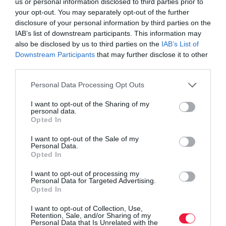
us or personal information disclosed to third parties prior to
your opt-out. You may separately opt-out of the further
disclosure of your personal information by third parties on the
IAB’s list of downstream participants. This information may
also be disclosed by us to third parties on the
IAB’s List of
Downstream Participants
that may further disclose it to other
third parties.
Please note that this website/app uses one or more Google
Personal Data Processing Opt Outs
services and may gather and store information including but
not limited to your visit or usage behaviour. You may click to
I want to opt-out of the Sharing of my
personal data.
grant or deny consent to Google and its third-party tags to
Opted In
use your data for below specified purposes in below Google
consent section.
I want to opt-out of the Sale of my
Personal Data.
BANK
Opted In
Ennyi pénzügyi tartalékuk van a huszonéveseknek
I want to opt-out of processing my
Personal Data for Targeted Advertising.
Opted In
A 19-29 évesek közel felének egyáltalán nincs megtakarítása.
Akinek van, azoknak is csak 37 százaléka tudná legalább hat
I want to opt-out of Collection, Use,
hónapig finanszírozni az életét bevétel nélkül – derül ki a K&H
Retention, Sale, and/or Sharing of my
Personal Data that Is Unrelated with the