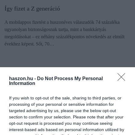
Így fizet a Z generáció
A mobilappos fizetést a huszonéves válaszadók 74 százaléka
ugyanolyan biztonságosnak tartja, mint a bankkártyás
megoldásokat – ez néhány százalékpontos növekedés az elmúlt
évekhez képest. Sőt, 70…
haszon.hu -
Do Not Process My Personal
Information
If you wish to opt-out of the sale, sharing to third parties, or
processing of your personal or sensitive information for
targeted advertising by us, please use the below opt-out
section to confirm your selection. Please note that after your
opt-out request is processed you may continue seeing
interest-based ads based on personal information utilized by