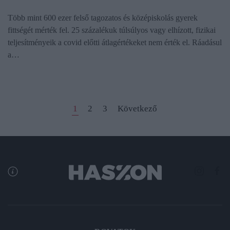
Több mint 600 ezer felső tagozatos és középiskolás gyerek
fittségét mérték fel. 25 százalékuk túlsúlyos vagy elhízott, fizikai
teljesítményeik a covid előtti átlagértékeket nem érték el. Ráadásul
a…
1
2
3
Következő