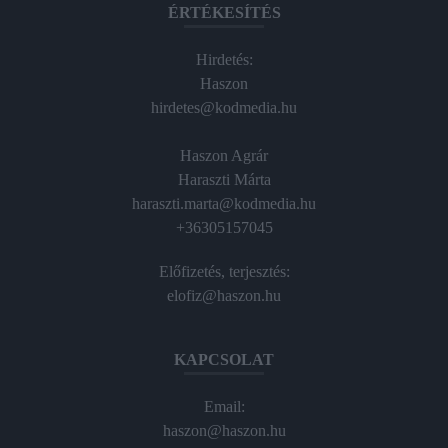
ÉRTÉKESÍTÉS
Hirdetés:
Haszon
hirdetes@kodmedia.hu
Haszon Agrár
Haraszti Márta
haraszti.marta@kodmedia.hu
+36305157045
Előfizetés, terjesztés:
elofiz@haszon.hu
KAPCSOLAT
Email:
haszon@haszon.hu