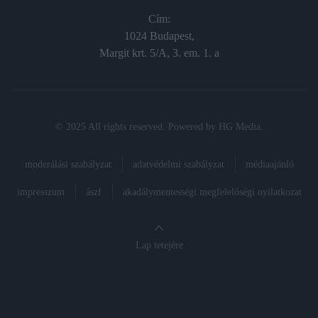
Cím:
1024 Budapest,
Margit krt. 5/A, 3. em. 1. a
© 2025 All rights reserved. Powered by
HG Media
.
moderálási szabályzat
adatvédelmi szabályzat
médiaajánló
impresszum
ászf
akadálymentességi megfelelőségi nyilatkozat
Lap tetejére