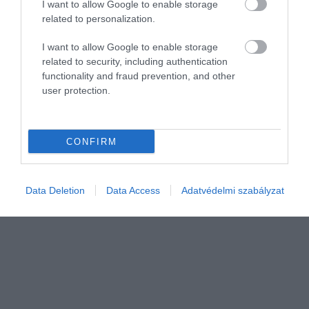
I want to allow Google to enable storage
related to personalization.
I want to allow Google to enable storage
related to security, including authentication
functionality and fraud prevention, and other
PIACOK
user protection.
Nagyot villantana az Adobe képszerkesztője
Új mesterségesintelligencia-modellt készített az Adobe. A Firefly
CONFIRM
3-at a Photoshop új bétájába is beépítette. Így számos új és
fejlettebb funkciót kapott a képszerkesztő.
Data Deletion
Data Access
Adatvédelmi szabályzat