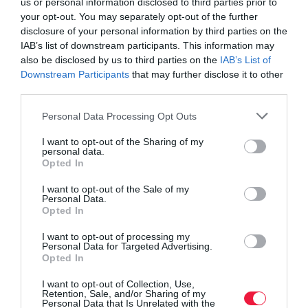
us or personal information disclosed to third parties prior to
your opt-out. You may separately opt-out of the further
disclosure of your personal information by third parties on the
IAB’s list of downstream participants. This information may
also be disclosed by us to third parties on the
IAB’s List of
Downstream Participants
that may further disclose it to other
third parties.
Please note that this website/app uses one or more Google
Personal Data Processing Opt Outs
services and may gather and store information including but
not limited to your visit or usage behaviour. You may click to
I want to opt-out of the Sharing of my
personal data.
grant or deny consent to Google and its third-party tags to
Opted In
AUTÓ
use your data for below specified purposes in below Google
Érkezik a Smart és a Mini versenytársa, a Nio
consent section.
I want to opt-out of the Sale of my
Personal Data.
Firefly
Opted In
I want to opt-out of processing my
A kínai Nio új elektromos mini autója, a Firefly hamarosan
Personal Data for Targeted Advertising.
megérkezik Európába. Bár a szigorított uniós vámok késleltetik a
Opted In
bemutatkozást, a tavaszi kínai start után Európa is számíthat a
I want to opt-out of Collection, Use,
különleges…
Retention, Sale, and/or Sharing of my
Personal Data that Is Unrelated with the