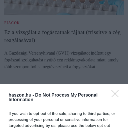
PIACOK
Ez a vizsgálat a fogászatnak fájhat (frissítve a cég
reagálásával)
A Gazdasági Versenyhivatal (GVH) vizsgálatot indított egy
fogászati szolgáltatást nyújtó cég reklámgyakorlata miatt, amely
több szempontból is megtévesztheti a fogyasztókat.
haszon.hu -
Do Not Process My Personal
Information
If you wish to opt-out of the sale, sharing to third parties, or
processing of your personal or sensitive information for
targeted advertising by us, please use the below opt-out