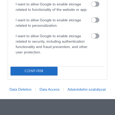
I want to allow Google to enable storage
related to functionality of the website or app.
I want to allow Google to enable storage
related to personalization.
I want to allow Google to enable storage
related to security, including authentication
functionality and fraud prevention, and other
user protection.
TUDÁS
Fognövesztő gyógyszeren dolgoznak a japánok
CONFIRM
A szert sikeresen tesztelték állatokon, de hamarosan embereken is
ki fogják próbálni. A szakértők szerint a találmány áttörést hozhat
Data Deletion
Data Access
Adatvédelmi szabályzat
más fogászati kutatásokban is.