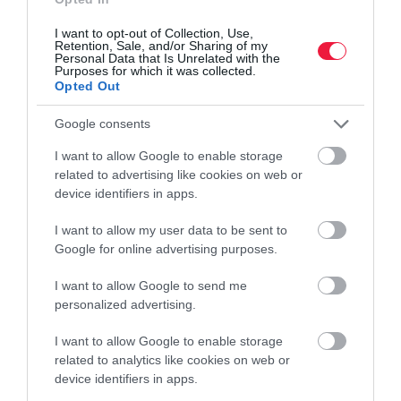
2025-től javasolja az Európai Bizottság (EB), hogy teljesen tiltsák
I want to opt-out of Collection, Use,
be az amalgámtöméseket az Európai Unióban. Azonban nemcsak
Retention, Sale, and/or Sharing of my
Personal Data that Is Unrelated with the
az amalgám fogászati használatát szűntetnék meg, hanem az
Purposes for which it was collected.
előállítását…
Opted Out
Google consents
I want to allow Google to enable storage
related to advertising like cookies on web or
device identifiers in apps.
I want to allow my user data to be sent to
Google for online advertising purposes.
I want to allow Google to send me
personalized advertising.
I want to allow Google to enable storage
related to analytics like cookies on web or
device identifiers in apps.