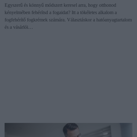
Egyszerű és könnyű módszert keresel arra, hogy otthonod
kényelmében fehérítsd a fogaidat? Itt a tökéletes alkalom a
fogfehérítő fogkrémek számára. Választáskor a hatóanyagtartalom
és a vásárlói…