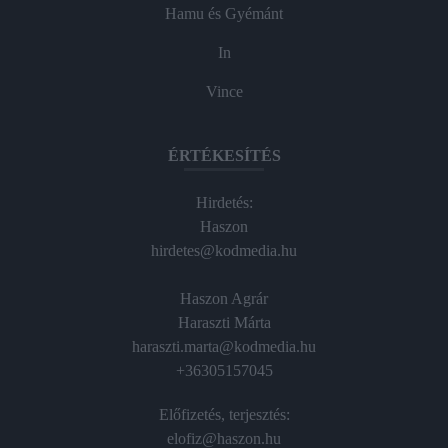
Hamu és Gyémánt
In
Vince
ÉRTÉKESÍTÉS
Hirdetés:
Haszon
hirdetes@kodmedia.hu
Haszon Agrár
Haraszti Márta
haraszti.marta@kodmedia.hu
+36305157045
Előfizetés, terjesztés:
elofiz@haszon.hu