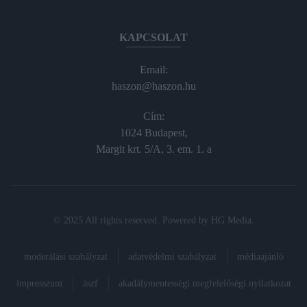
KAPCSOLAT
Email:
haszon@haszon.hu
Cím:
1024 Budapest,
Margit krt. 5/A, 3. em. 1. a
© 2025 All rights reserved. Powered by
HG Media
.
moderálási szabályzat
adatvédelmi szabályzat
médiaajánló
impresszum
ászf
akadálymentességi megfelelőségi nyilatkozat