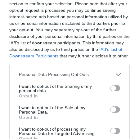
section to confirm your selection. Please note that after your
opt-out request is processed you may continue seeing
interest-based ads based on personal information utilized by
us or personal information disclosed to third parties prior to
your opt-out. You may separately opt-out of the further
disclosure of your personal information by third parties on the
IAB’s list of downstream participants. This information may
also be disclosed by us to third parties on the
IAB’s List of
Downstream Participants
that may further disclose it to other
third parties.
Please note that this website/app uses one or more Google
Personal Data Processing Opt Outs
services and may gather and store information including but
not limited to your visit or usage behaviour. You may click to
I want to opt-out of the Sharing of my
personal data.
grant or deny consent to Google and its third-party tags to
Opted In
use your data for below specified purposes in below Google
consent section.
I want to opt-out of the Sale of my
Personal Data.
Opted In
KÖRNYEZETVÉDELEM
I want to opt-out of processing my
Van tömött fogad? Ezt nem árt, ha tudod!
Personal Data for Targeted Advertising.
Opted In