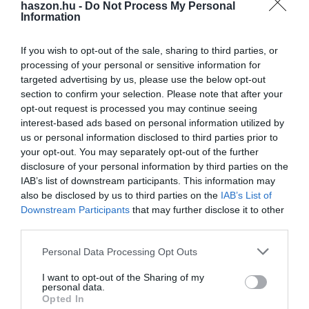
haszon.hu -
Do Not Process My Personal
A jó idő is besegített, zuhant októberben a
Information
gázfogyasztásunk
If you wish to opt-out of the sale, sharing to third parties, or
Az enyhe októberi időjárás és az ipari kereslet csökkenése mellett
processing of your personal or sensitive information for
telítődtek az uniós tárolók, amelynek eredményeként
targeted advertising by us, please use the below opt-out
mérséklődtek az európai fölgáz termékárak, a hazai felhasználás
section to confirm your selection. Please note that after your
októberben az…
opt-out request is processed you may continue seeing
interest-based ads based on personal information utilized by
us or personal information disclosed to third parties prior to
your opt-out. You may separately opt-out of the further
disclosure of your personal information by third parties on the
IAB’s list of downstream participants. This information may
also be disclosed by us to third parties on the
IAB’s List of
Downstream Participants
that may further disclose it to other
third parties.
Please note that this website/app uses one or more Google
Personal Data Processing Opt Outs
services and may gather and store information including but
not limited to your visit or usage behaviour. You may click to
I want to opt-out of the Sharing of my
personal data.
grant or deny consent to Google and its third-party tags to
Opted In
use your data for below specified purposes in below Google