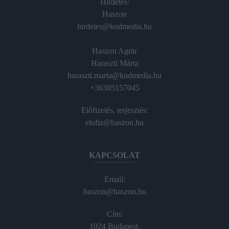
Hirdetés:
Haszon
hirdetes@kodmedia.hu
Haszon Agrár
Haraszti Márta
haraszti.marta@kodmedia.hu
+36305157045
Előfizetés, terjesztés:
elofiz@haszon.hu
KAPCSOLAT
Email:
haszon@haszon.hu
Cím:
1024 Budapest,