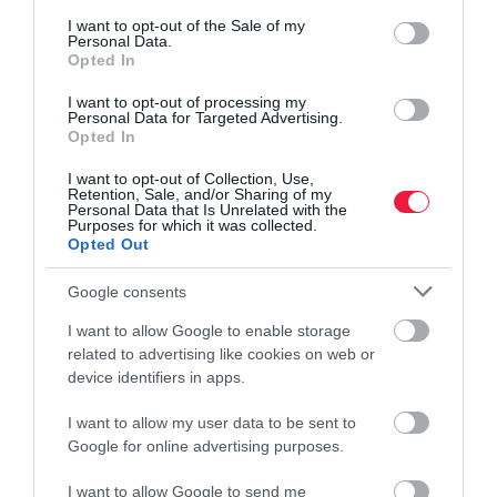
consent section.
I want to opt-out of the Sale of my
Personal Data.
Opted In
I want to opt-out of processing my
Personal Data for Targeted Advertising.
Opted In
I want to opt-out of Collection, Use,
Retention, Sale, and/or Sharing of my
Personal Data that Is Unrelated with the
Purposes for which it was collected.
Opted Out
Google consents
I want to allow Google to enable storage
REZSI
related to advertising like cookies on web or
device identifiers in apps.
A kormány állja decemberben a németek
gázszámláját
I want to allow my user data to be sent to
Google for online advertising purposes.
A 9 milliárd euróba kerülő intézkedés része egy jelentős
rezsicsökkentési csomagnak.
I want to allow Google to send me