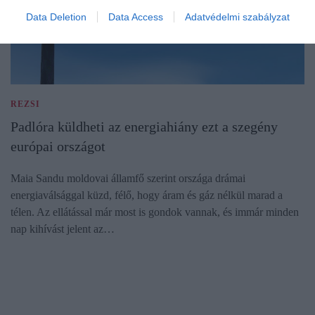
Data Deletion
Data Access
Adatvédelmi szabályzat
REZSI
Padlóra küldheti az energiahiány ezt a szegény
európai országot
Maia Sandu moldovai államfő szerint országa drámai
energiaválsággal küzd, félő, hogy áram és gáz nélkül marad a
télen. Az ellátással már most is gondok vannak, és immár minden
nap kihívást jelent az…