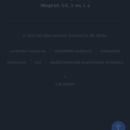
Margit krt. 5/A, 3. em. 1. a
© 2025 All rights reserved. Powered by
HG Media
.
moderálási szabályzat
adatvédelmi szabályzat
médiaajánló
impresszum
ászf
akadálymentességi megfelelőségi nyilatkozat
Lap tetejére