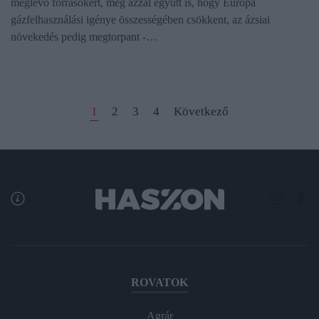
meglévő forrásokért, még azzal együtt is, hogy Európa
gázfelhasználási igénye összességében csökkent, az ázsiai
növekedés pedig megtorpant -…
1
2
3
4
Következő
ROVATOK
Agrár