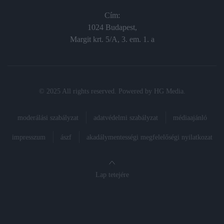
Cím:
1024 Budapest,
Margit krt. 5/A, 3. em. 1. a
© 2025 All rights reserved. Powered by
HG Media
.
moderálási szabályzat
adatvédelmi szabályzat
médiaajánló
impresszum
ászf
akadálymentességi megfelelőségi nyilatkozat
Lap tetejére