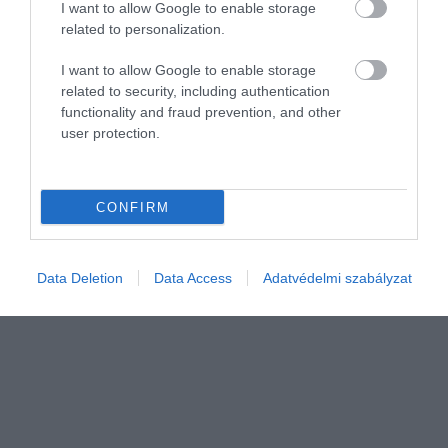
I want to allow Google to enable storage
related to personalization.
I want to allow Google to enable storage
related to security, including authentication
VILÁG
functionality and fraud prevention, and other
Drogok, egy drága esküvő és kölcsönök: íme, a
user protection.
lottónyertesek, akiknek egy fityingjük sem maradt,
2. rész
CONFIRM
Milliók izgatottan várják a lottóhúzást hétről hétre világszerte,
mint sorsfordító pillanatot. Számtalan példa mutatja azonban,
hogy a fejedelmi összeg inkább negatív, mint pozitív változást
Data Deletion
Data Access
Adatvédelmi szabályzat
hoz.