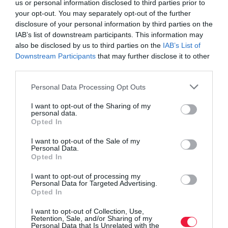
us or personal information disclosed to third parties prior to
your opt-out. You may separately opt-out of the further
disclosure of your personal information by third parties on the
IAB’s list of downstream participants. This information may
also be disclosed by us to third parties on the
IAB’s List of
Downstream Participants
that may further disclose it to other
third parties.
Please note that this website/app uses one or more Google
Personal Data Processing Opt Outs
services and may gather and store information including but
not limited to your visit or usage behaviour. You may click to
I want to opt-out of the Sharing of my
personal data.
grant or deny consent to Google and its third-party tags to
Opted In
use your data for below specified purposes in below Google
consent section.
I want to opt-out of the Sale of my
Personal Data.
Opted In
Van egy új milliárdosa Magyarországnak
I want to opt-out of processing my
Personal Data for Targeted Advertising.
A Szerencsejáték Zrt. tájékoztatása szerint a 45. héten megtartott
Opted In
hatos lottó számsorsoláson a következő számokat húzták ki.
I want to opt-out of Collection, Use,
Retention, Sale, and/or Sharing of my
Personal Data that Is Unrelated with the