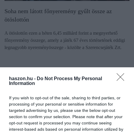
Soha nem látott főnyeremény gyűlt össze az
ötöslottón
A ötöslottón ezen a héten 6,45 milliárd forint a megnyerhető
főnyeremény összege, amely a játék 67 éves történetének eddigi
legnagyobb nyereményösszege - közölte a Szerencsejáték Zrt.
haszon.hu -
Do Not Process My Personal
Information
If you wish to opt-out of the sale, sharing to third parties, or
processing of your personal or sensitive information for
targeted advertising by us, please use the below opt-out
section to confirm your selection. Please note that after your
opt-out request is processed you may continue seeing
interest-based ads based on personal information utilized by