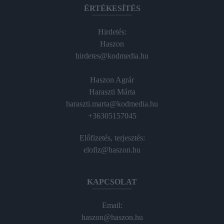
ÉRTÉKESÍTÉS
Hirdetés:
Haszon
hirdetes@kodmedia.hu
Haszon Agrár
Haraszti Márta
haraszti.marta@kodmedia.hu
+36305157045
Előfizetés, terjesztés:
elofiz@haszon.hu
KAPCSOLAT
Email:
haszon@haszon.hu