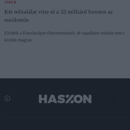
SIKER
Két telitalálat vitte el a 32 milliárd forintot az
eurólottón
Elvitték a EuroJackpot főnyereményét, de sajnálatos módon nincs
köztük magyar.