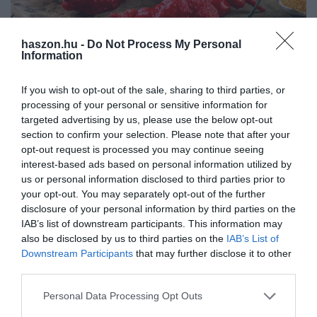
haszon.hu -
Do Not Process My Personal
Information
NÖVÉNYTERMESZTÉS
If you wish to opt-out of the sale, sharing to third parties, or
processing of your personal or sensitive information for
Itthon is termesztik a világ legerősebb
targeted advertising by us, please use the below opt-out
chilipaprikáját
section to confirm your selection. Please note that after your
opt-out request is processed you may continue seeing
Jelentős a kereslet a különböző chilipaprikákból készült
interest-based ads based on personal information utilized by
termékekre Magyarországon. Ezért nem is olyan meglepő, hogy
us or personal information disclosed to third parties prior to
your opt-out. You may separately opt-out of the further
hazánkban is számos chilifajtát termesztenek, köztük a világ
disclosure of your personal information by third parties on the
legerősebbikét.
IAB’s list of downstream participants. This information may
also be disclosed by us to third parties on the
IAB’s List of
Downstream Participants
that may further disclose it to other
third parties.
Please note that this website/app uses one or more Google
Personal Data Processing Opt Outs
services and may gather and store information including but