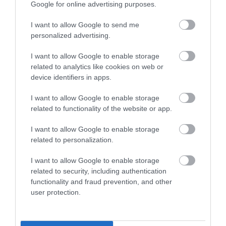
Google for online advertising purposes.
NÖVÉNYTERMESZTÉS
Őrlődnek a fűszerpaprikával foglalkozó hazai
I want to allow Google to send me
termelők
personalized advertising.
I want to allow Google to enable storage
A klímaváltozás és a kedvezőtlen gazdasági körülmények is
related to analytics like cookies on web or
betesznek a fűszerpaprika magyarországi termesztésének. Egyre
device identifiers in apps.
kevesebben foglalkoznak a növénnyel hazánkban. A magyar
terméket gyengébb…
I want to allow Google to enable storage
related to functionality of the website or app.
I want to allow Google to enable storage
related to personalization.
I want to allow Google to enable storage
related to security, including authentication
functionality and fraud prevention, and other
user protection.