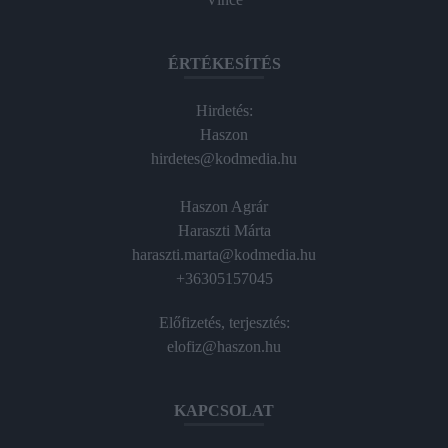
ÉRTÉKESÍTÉS
Hirdetés:
Haszon
hirdetes@kodmedia.hu
Haszon Agrár
Haraszti Márta
haraszti.marta@kodmedia.hu
+36305157045
Előfizetés, terjesztés:
elofiz@haszon.hu
KAPCSOLAT