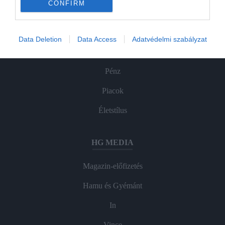
CONFIRM
ROVATOK
Data Deletion
Data Access
Adatvédelmi szabályzat
Agrár
Pénz
Piacok
Életstílus
HG MEDIA
Magazin-előfizetés
Hamu és Gyémánt
In
Vince