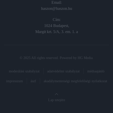
Email:
haszon@haszon.hu
Cím:
1024 Budapest,
Margit krt. 5/A, 3. em. 1. a
© 2025 All rights reserved. Powered by
HG Media
.
moderálási szabályzat
adatvédelmi szabályzat
médiaajánló
impresszum
ászf
akadálymentességi megfelelőségi nyilatkozat
Lap tetejére