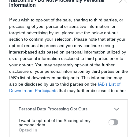
haszon.hu -
Do Not Process My Personal
Information
If you wish to opt-out of the sale, sharing to third parties, or
processing of your personal or sensitive information for
targeted advertising by us, please use the below opt-out
section to confirm your selection. Please note that after your
opt-out request is processed you may continue seeing
interest-based ads based on personal information utilized by
us or personal information disclosed to third parties prior to
your opt-out. You may separately opt-out of the further
disclosure of your personal information by third parties on the
IAB’s list of downstream participants. This information may
also be disclosed by us to third parties on the
IAB’s List of
Downstream Participants
that may further disclose it to other
third parties.
Please note that this website/app uses one or more Google
Personal Data Processing Opt Outs
services and may gather and store information including but
not limited to your visit or usage behaviour. You may click to
I want to opt-out of the Sharing of my
personal data.
grant or deny consent to Google and its third-party tags to
Opted In
use your data for below specified purposes in below Google