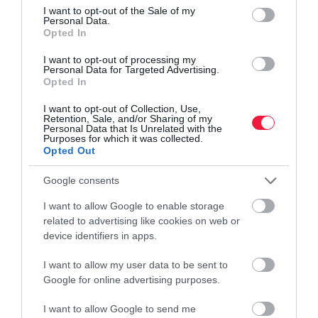
consent section.
I want to opt-out of the Sale of my
Personal Data.
PIACOK
Opted In
Nagyot szakíthatnak a játékszenvedélyünket
I want to opt-out of processing my
kiszolgáló gyártók
Personal Data for Targeted Advertising.
Opted In
Óriási hasznot hoznak a mobiljátékok, azonban idén a konzolos
I want to opt-out of Collection, Use,
programok bevételei lódulhatnak meg igazán. Viszont
Retention, Sale, and/or Sharing of my
Personal Data that Is Unrelated with the
mélyrepülésbe kezdhettek a böngészőben futtatható játékok.
Purposes for which it was collected.
Opted Out
Google consents
I want to allow Google to enable storage
related to advertising like cookies on web or
device identifiers in apps.
I want to allow my user data to be sent to
Google for online advertising purposes.
I want to allow Google to send me