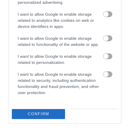
personalized advertising.
I want to allow Google to enable storage
related to analytics like cookies on web or
device identifiers in apps.
I want to allow Google to enable storage
related to functionality of the website or app.
I want to allow Google to enable storage
related to personalization.
I want to allow Google to enable storage
related to security, including authentication
functionality and fraud prevention, and other
user protection.
VILÁG
Kínában arcfelismeréssel fegyelmezik a
CONFIRM
szófogadatlan gyerekeket
A kínai hatóságok vurtuális éjjeli őrjáratot indítanak, amelynek