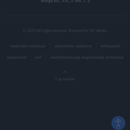
Margit krt. 5/A, 3. em. 1. a
© 2025 All rights reserved. Powered by
HG Media
.
moderálási szabályzat
adatvédelmi szabályzat
médiaajánló
impresszum
ászf
akadálymentességi megfelelőségi nyilatkozat
Lap tetejére