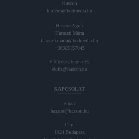
Haszon
hirdetes@kodmedia.hu
Haszon Agrár
Haraszti Márta
haraszti.marta@kodmedia.hu
+36305157045
Előfizetés, terjesztés:
elofiz@haszon.hu
KAPCSOLAT
Email:
haszon@haszon.hu
Cím:
1024 Budapest,