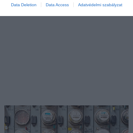
Data Deletion
Data Access
Adatvédelmi szabályzat
célja, hogy az összes olyan fiatalt kitiltsák az online platformokról,
aki este tíz után videojátékozik. Mindezt az arcfelismerő…