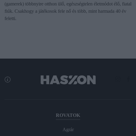
(gamerek) többnyire otthon ülő, egészségtelen életmódot élő, fiatal
fiúk. Csakhogy a játékosok fele nő és több, mint harmada 40 év
feletti.
ROVATOK
Agrár