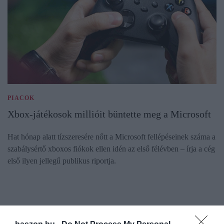
PIACOK
Xbox-játékosok millióit büntette meg a Microsoft
Hat hónap alatt tízszeresére nőtt a Microsoft fellépéseinek száma a
szabálysértő xboxos fiókok ellen idén az első félévben – írja a cég
első ilyen jellegű publikus riportja.