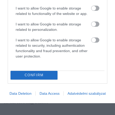
I want to allow Google to enable storage
related to functionality of the website or app.
I want to allow Google to enable storage
related to personalization.
I want to allow Google to enable storage
related to security, including authentication
functionality and fraud prevention, and other
user protection.
REZSI
Ősszel drágul a gáz! Hogy miért? Mutatjuk a
CONFIRM
választ!
Ismét emelkedni fog a gáz lakossági piaci ára októberben. A
Data Deletion
Data Access
Adatvédelmi szabályzat
drágulás okára a Magyar Energetikai és Közmű-szabályozási
Hivatal adott magyarázatot.