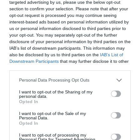
targeted advertising by us, please use the below opt-out
section to confirm your selection. Please note that after your
opt-out request is processed you may continue seeing
interest-based ads based on personal information utilized by
us or personal information disclosed to third parties prior to
your opt-out. You may separately opt-out of the further
disclosure of your personal information by third parties on the
IAB’s list of downstream participants. This information may
also be disclosed by us to third parties on the
IAB’s List of
Downstream Participants
that may further disclose it to other
third parties.
Please note that this website/app uses one or more Google
Personal Data Processing Opt Outs
services and may gather and store information including but
not limited to your visit or usage behaviour. You may click to
I want to opt-out of the Sharing of my
personal data.
grant or deny consent to Google and its third-party tags to
Opted In
use your data for below specified purposes in below Google
consent section.
REZSI
I want to opt-out of the Sale of my
Personal Data.
Betesz a rezsicsökkentésnek, ha bejön a Gazprom
Opted In
jóslata
I want to opt-out of processing my
Personal Data for Targeted Advertising.