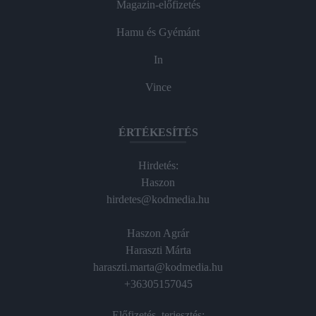
Magazin-előfizetés
Hamu és Gyémánt
In
Vince
ÉRTÉKESÍTÉS
Hirdetés:
Haszon
hirdetes@kodmedia.hu
Haszon Agrár
Haraszti Márta
haraszti.marta@kodmedia.hu
+36305157045
Előfizetés, terjesztés: