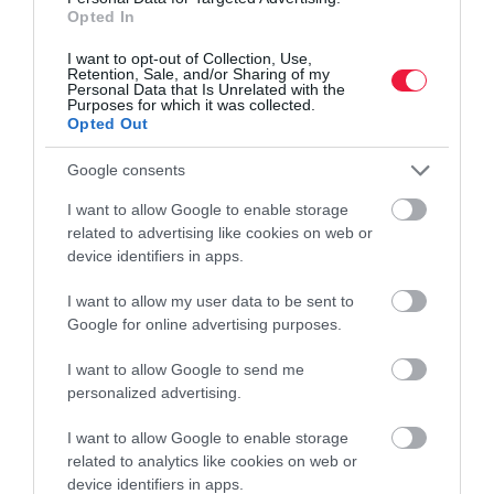
Opted In
További 60 százalékos gázáremelésre számít a Gazprom a téli
hónapokban. Ezt azt jelentené, hogy egy köbméter gáz tőzsdei ára
I want to opt-out of Collection, Use,
a mostani 950 forint körüliről 1600 forint fölé emelkedne. Ha
Retention, Sale, and/or Sharing of my
Personal Data that Is Unrelated with the
bejön a…
Purposes for which it was collected.
Opted Out
Google consents
I want to allow Google to enable storage
related to advertising like cookies on web or
device identifiers in apps.
I want to allow my user data to be sent to
Google for online advertising purposes.
I want to allow Google to send me
personalized advertising.
I want to allow Google to enable storage
related to analytics like cookies on web or
device identifiers in apps.