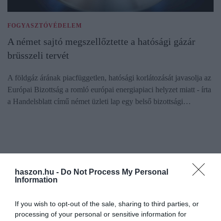
FOGYASZTÓVÉDELEM
A német sajtó megszellőztette a hatósági gázár
brüsszeli tervét
A földgáz árának piacfüggetlen, hatósági korlátozását javasolja az
Európai Bizottság a romló európai energiapiaci helyzet miatt - írta
a Handelsblatt című német üzleti lap egy belső bizottsági…
haszon.hu -
Do Not Process My Personal
Information
If you wish to opt-out of the sale, sharing to third parties, or
processing of your personal or sensitive information for