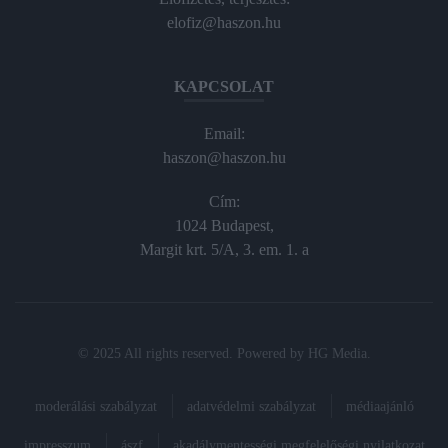
elofiz@haszon.hu
KAPCSOLAT
Email:
haszon@haszon.hu
Cím:
1024 Budapest,
Margit krt. 5/A, 3. em. 1. a
© 2025 All rights reserved. Powered by
HG Media
.
moderálási szabályzat
adatvédelmi szabályzat
médiaajánló
impresszum
ászf
akadálymentességi megfelelőségi nyilatkozat