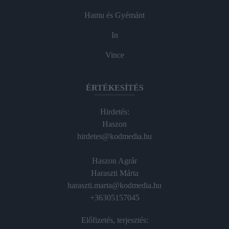
Hamu és Gyémánt
In
Vince
ÉRTÉKESÍTÉS
Hirdetés:
Haszon
hirdetes@kodmedia.hu
Haszon Agrár
Haraszti Márta
haraszti.marta@kodmedia.hu
+36305157045
Előfizetés, terjesztés: