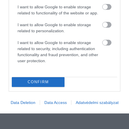
I want to allow Google to enable storage
related to functionality of the website or app.
I want to allow Google to enable storage
related to personalization.
I want to allow Google to enable storage
related to security, including authentication
functionality and fraud prevention, and other
user protection.
MAKROGAZDASÁG
Kínos! Nem vagyunk túl termelékenyek...
CONFIRM
Ugyan nőtt Magyarország termelékenysége az elmúlt 13 évben,
azonban a növekedésben sok tekintetben elmaradtunk a V4 más
Data Deletion
Data Access
Adatvédelmi szabályzat
országaihoz, valamint Németországhoz és Romániához képest.