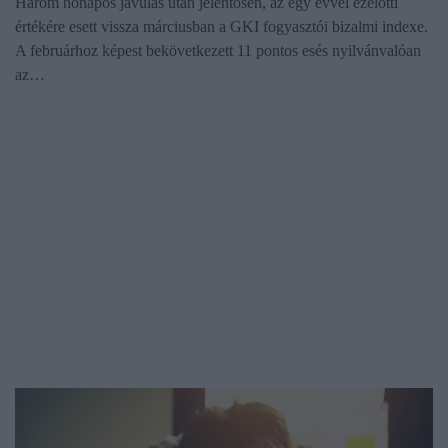
Három hónapos javulás után jelentősen, az egy évvel ezelőtti
értékére esett vissza márciusban a GKI fogyasztói bizalmi indexe.
A februárhoz képest bekövetkezett 11 pontos esés nyilvánvalóan
az…