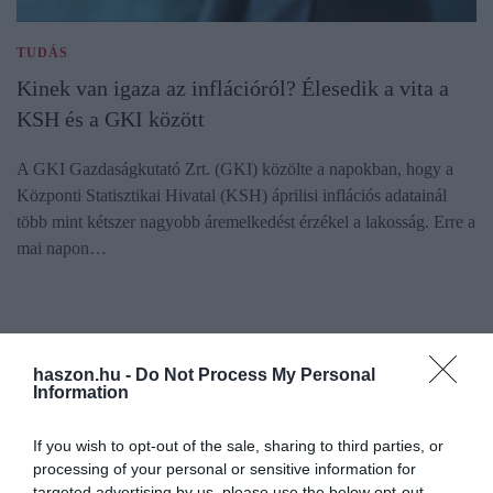
TUDÁS
Kinek van igaza az inflációról? Élesedik a vita a
KSH és a GKI között
A GKI Gazdaságkutató Zrt. (GKI) közölte a napokban, hogy a
Központi Statisztikai Hivatal (KSH) áprilisi inflációs adatainál
több mint kétszer nagyobb áremelkedést érzékel a lakosság. Erre a
mai napon…
haszon.hu -
Do Not Process My Personal
Information
If you wish to opt-out of the sale, sharing to third parties, or
processing of your personal or sensitive information for
targeted advertising by us, please use the below opt-out