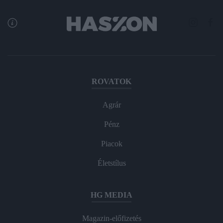
ROVATOK
Agrár
Pénz
Piacok
Életstílus
HG MEDIA
Magazin-előfizetés