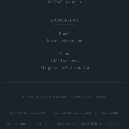
elofiz@haszon.hu
KAPCSOLAT
Email:
haszon@haszon.hu
Cím:
1024 Budapest,
Margit krt. 5/A, 3. em. 1. a
© 2025 All rights reserved. Powered by
HG Media
.
moderálási szabályzat
adatvédelmi szabályzat
médiaajánló
impresszum
ászf
akadálymentességi megfelelőségi nyilatkozat