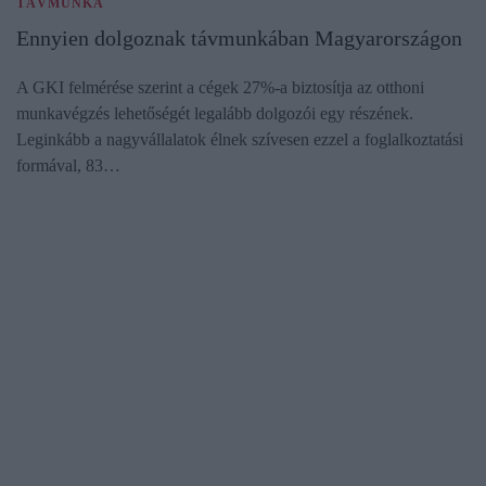
TÁVMUNKA
Ennyien dolgoznak távmunkában Magyarországon
A GKI felmérése szerint a cégek 27%-a biztosítja az otthoni
munkavégzés lehetőségét legalább dolgozói egy részének.
Leginkább a nagyvállalatok élnek szívesen ezzel a foglalkoztatási
formával, 83…