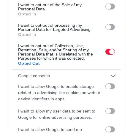
consent section.
I want to opt-out of the Sale of my
Personal Data.
Opted In
DJ-nek áll egy óriásbank vezére, dübörög a
I want to opt-out of processing my
Personal Data for Targeted Advertising.
"Money, money, money"
Opted In
I want to opt-out of Collection, Use,
A Lollapalooza amerikai zenei fesztivál fellépői között egy
Retention, Sale, and/or Sharing of my
Personal Data that Is Unrelated with the
érdekes név tűnt fel.
Purposes for which it was collected.
Opted Out
Google consents
I want to allow Google to enable storage
related to advertising like cookies on web or
device identifiers in apps.
I want to allow my user data to be sent to
Google for online advertising purposes.
I want to allow Google to send me