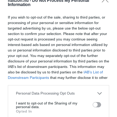
haszon.hu -
Do Not Process My Personal
Information
If you wish to opt-out of the sale, sharing to third parties, or
processing of your personal or sensitive information for
targeted advertising by us, please use the below opt-out
section to confirm your selection. Please note that after your
opt-out request is processed you may continue seeing
interest-based ads based on personal information utilized by
us or personal information disclosed to third parties prior to
your opt-out. You may separately opt-out of the further
disclosure of your personal information by third parties on the
IAB’s list of downstream participants. This information may
also be disclosed by us to third parties on the
IAB’s List of
Downstream Participants
that may further disclose it to other
third parties.
Please note that this website/app uses one or more Google
Personal Data Processing Opt Outs
services and may gather and store information including but
not limited to your visit or usage behaviour. You may click to
I want to opt-out of the Sharing of my
personal data.
grant or deny consent to Google and its third-party tags to
Opted In
use your data for below specified purposes in below Google