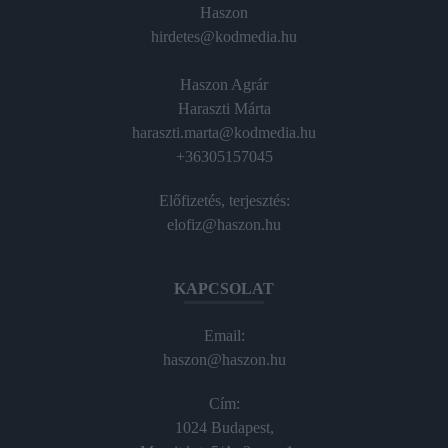
Haszon
hirdetes@kodmedia.hu
Haszon Agrár
Haraszti Márta
haraszti.marta@kodmedia.hu
+36305157045
Előfizetés, terjesztés:
elofiz@haszon.hu
KAPCSOLAT
Email:
haszon@haszon.hu
Cím:
1024 Budapest,