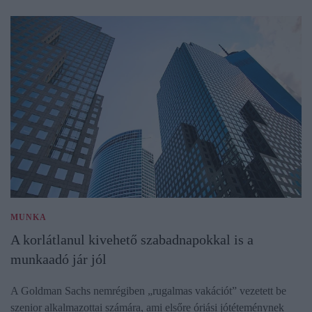
MUNKA
A korlátlanul kivehető szabadnapokkal is a
munkaadó jár jól
A Goldman Sachs nemrégiben „rugalmas vakációt” vezetett be
szenior alkalmazottai számára, ami elsőre óriási jótéteménynek