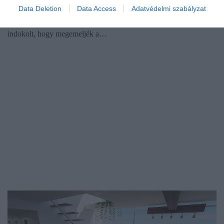
Data Deletion
Data Access
Adatvédelmi szabályzat
tudhat maga mögött, ami részben David Solomon
tevékenységének köszönhető. Az igazgatótanács úgy döntött,
indokolt, hogy megemeljék a…