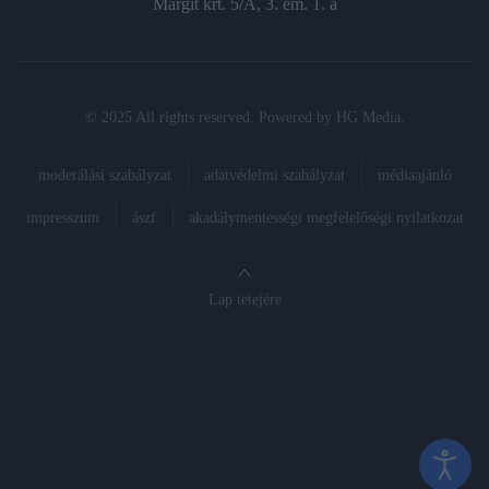
Margit krt. 5/A, 3. em. 1. a
© 2025 All rights reserved. Powered by
HG Media
.
moderálási szabályzat
adatvédelmi szabályzat
médiaajánló
impresszum
ászf
akadálymentességi megfelelőségi nyilatkozat
Lap tetejére