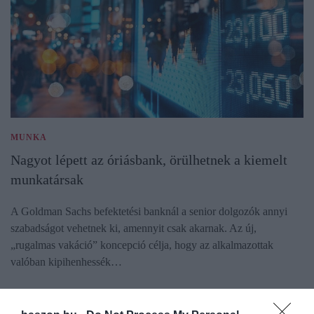
MUNKA
Nagyot lépett az óriásbank, örülhetnek a kiemelt
munkatársak
A Goldman Sachs befektetési banknál a senior dolgozók annyi
szabadságot vehetnek ki, amennyit csak akarnak. Az új,
„rugalmas vakáció” koncepció célja, hogy az alkalmazottak
valóban kipihenhessék…