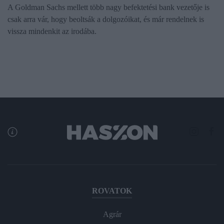
A Goldman Sachs mellett több nagy befektetési bank vezetője is
csak arra vár, hogy beoltsák a dolgozóikat, és már rendelnek is
vissza mindenkit az irodába.
ROVATOK
Agrár