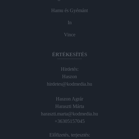
Hamu és Gyémánt
In
Vince
ÉRTÉKESÍTÉS
Hirdetés:
Haszon
hirdetes@kodmedia.hu
Haszon Agrár
Haraszti Márta
haraszti.marta@kodmedia.hu
+36305157045
Előfizetés, terjesztés: