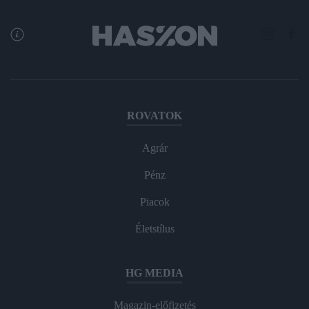
ROVATOK
Agrár
Pénz
Piacok
Életstílus
HG MEDIA
Magazin-előfizetés