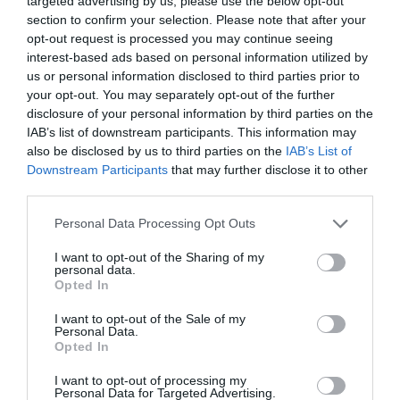
targeted advertising by us, please use the below opt-out
section to confirm your selection. Please note that after your
opt-out request is processed you may continue seeing
interest-based ads based on personal information utilized by
us or personal information disclosed to third parties prior to
your opt-out. You may separately opt-out of the further
disclosure of your personal information by third parties on the
IAB’s list of downstream participants. This information may
also be disclosed by us to third parties on the
IAB’s List of
Downstream Participants
that may further disclose it to other
third parties.
Please note that this website/app uses one or more Google
Personal Data Processing Opt Outs
services and may gather and store information including but
not limited to your visit or usage behaviour. You may click to
I want to opt-out of the Sharing of my
personal data.
grant or deny consent to Google and its third-party tags to
Opted In
use your data for below specified purposes in below Google
VILÁG
consent section.
I want to opt-out of the Sale of my
Drónokkal küzdenek az illegális nyugágyak ellen
Personal Data.
Opted In
Még márciusban lépett életbe egy jogszabály, melynek értelmében
I want to opt-out of processing my
egyre kevesebb görög partszakaszon helyezhetőek el nyugágyak.
Personal Data for Targeted Advertising.