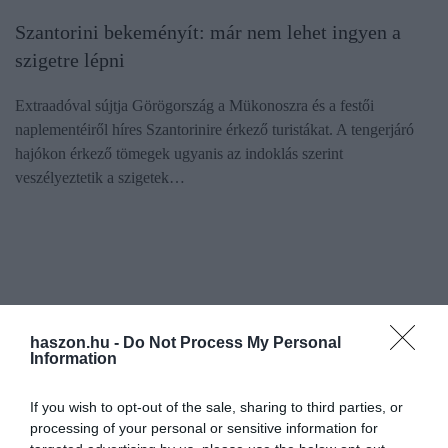
Szantorini bekeményít: már nem lehet ingyen a
szigetre lépni
Extraadóval sújtja Görögország a Mükonoszra és a festői
naplementéiről híres Szantorinire érkező turistákat. A tengerjáró
hajókon érkező tömegek ugyanis az indoklás szerint
veszélyeztetik a szigetek…
haszon.hu -
Do Not Process My Personal
Information
If you wish to opt-out of the sale, sharing to third parties, or
processing of your personal or sensitive information for