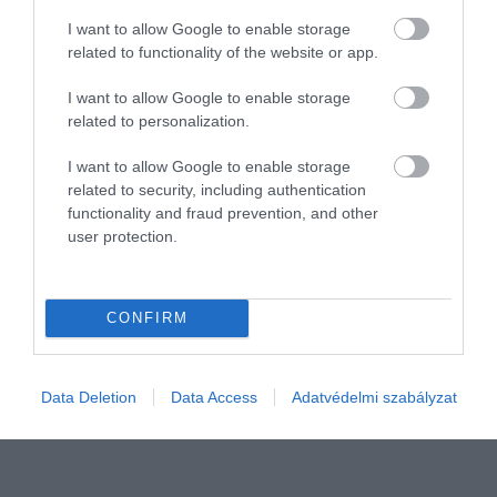
I want to allow Google to enable storage
related to functionality of the website or app.
I want to allow Google to enable storage
related to personalization.
I want to allow Google to enable storage
related to security, including authentication
Visszafoglalnák a görögök a tengerpartjukat
functionality and fraud prevention, and other
user protection.
Öt nap alatt 350 ezer euró (138 millió forint) bírságot vetett ki a
görög gazdasági minisztérium olyan bárokra és éttermekre,
CONFIRM
melyek engedély nélkül tettek ki napágyakat és asztalokat a partra.
Egy…
Data Deletion
Data Access
Adatvédelmi szabályzat