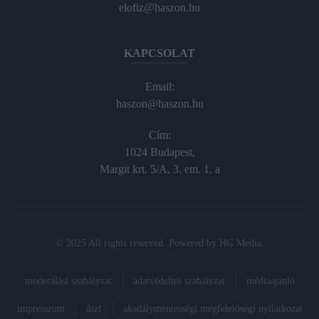
elofiz@haszon.hu
KAPCSOLAT
Email:
haszon@haszon.hu
Cím:
1024 Budapest,
Margit krt. 5/A, 3. em. 1. a
© 2025 All rights reserved. Powered by
HG Media
.
moderálási szabályzat
adatvédelmi szabályzat
médiaajánló
impresszum
ászf
akadálymentességi megfelelőségi nyilatkozat