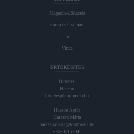
Magazin-előfizetés
Hamu és Gyémánt
In
Vince
ÉRTÉKESÍTÉS
Hirdetés:
Haszon
hirdetes@kodmedia.hu
Haszon Agrár
Haraszti Márta
haraszti.marta@kodmedia.hu
+36305157045