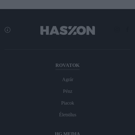
ROVATOK
Agrár
Pénz
Piacok
Életstílus
HG MEDIA