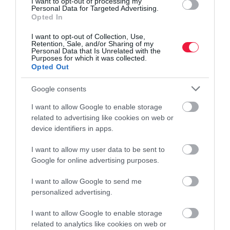
I want to opt-out of processing my
Personal Data for Targeted Advertising.
Opted In
I want to opt-out of Collection, Use,
Retention, Sale, and/or Sharing of my
Personal Data that Is Unrelated with the
Purposes for which it was collected.
Opted Out
Google consents
I want to allow Google to enable storage
related to advertising like cookies on web or
device identifiers in apps.
I want to allow my user data to be sent to
Google for online advertising purposes.
PIACOK
Komoly hadiipari üzletet kötött Izrael a
I want to allow Google to send me
németekkel
personalized advertising.
I want to allow Google to enable storage
Az Izraeli Védelmi Minisztérium bejelentette, hogy sikerült
related to analytics like cookies on web or
megállapodniuk a Thyssenkrupp multinacionális vállalattal: a