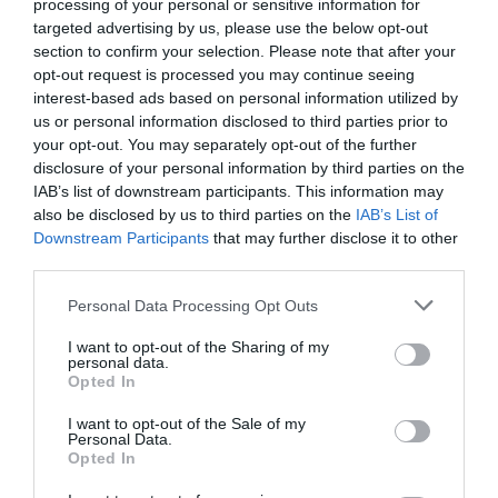
processing of your personal or sensitive information for
targeted advertising by us, please use the below opt-out
VILÁG
section to confirm your selection. Please note that after your
Hogy áll a háború? Mit mond az egykori katona?
opt-out request is processed you may continue seeing
interest-based ads based on personal information utilized by
Több, mint egy éve tört ki az orosz-ukrán háború. Mi történt eddig
us or personal information disclosed to third parties prior to
your opt-out. You may separately opt-out of the further
és mi történhet ezután? Prof. Dr. Resperger István ezredest,
disclosure of your personal information by third parties on the
egyetemi tanárt kérdeztük.
IAB’s list of downstream participants. This information may
also be disclosed by us to third parties on the
IAB’s List of
Downstream Participants
that may further disclose it to other
third parties.
Please note that this website/app uses one or more Google
Personal Data Processing Opt Outs
services and may gather and store information including but
not limited to your visit or usage behaviour. You may click to
I want to opt-out of the Sharing of my
personal data.
grant or deny consent to Google and its third-party tags to
Opted In
use your data for below specified purposes in below Google
consent section.
I want to opt-out of the Sale of my
Personal Data.
Opted In