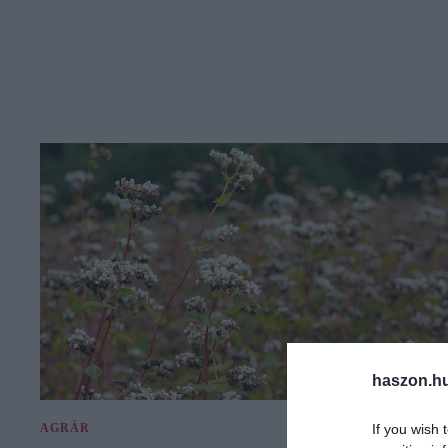
haszon.h
If you wish 
AGRÁR