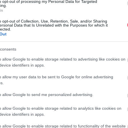
to opt-out of processing my Personal Data for Targeted
ing.
In
o opt-out of Collection, Use, Retention, Sale, and/or Sharing
ersonal Data that Is Unrelated with the Purposes for which it
lected.
Out
consents
o allow Google to enable storage related to advertising like cookies on
evice identifiers in apps.
o allow my user data to be sent to Google for online advertising
s.
to allow Google to send me personalized advertising.
VILÁG
A japánok szerencsehozó tésztáját is elérte a
o allow Google to enable storage related to analytics like cookies on
háború
evice identifiers in apps.
Egészen Japánig érnek az ukrajnai háború hullámai: az egyik
o allow Google to enable storage related to functionality of the website