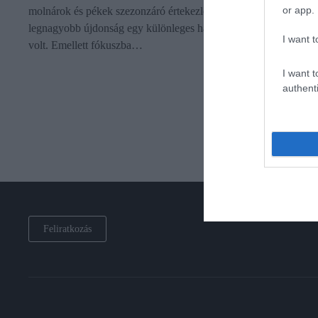
or app.
molnárok és pékek szezonzáró értekezletén. A két talán
legnagyobb újdonság egy különleges hajdina- és egy rozsliszt
I want t
volt. Emellett fókuszba…
I want t
authenti
Feliratkozás