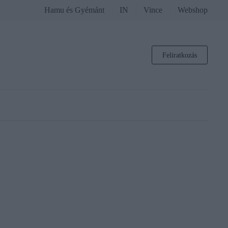
Hamu és Gyémánt
IN
Vince
Webshop
Feliratkozás