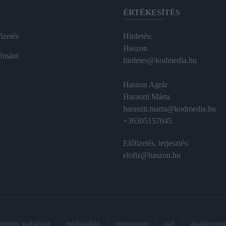
A
ÉRTÉKESÍTÉS
izetés
Hirdetés:
Haszon
émánt
hirdetes@kodmedia.hu
Haszon Agrár
Haraszti Márta
haraszti.marta@kodmedia.hu
+36305157045
Előfizetés, terjesztés:
elofiz@haszon.hu
védelmi szabályzat
médiaajánló
impresszum
ászf
akadálymente