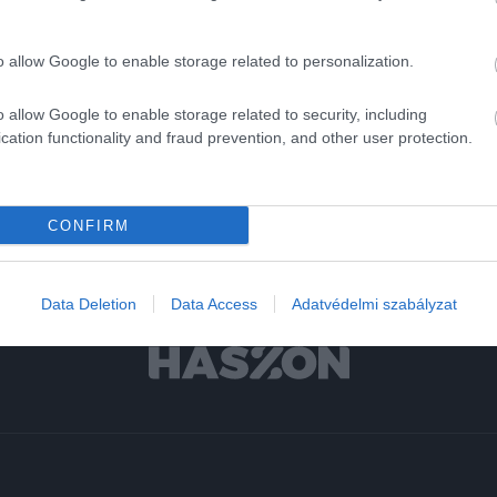
legfontosabb japán eledel, a soba tészta kikerülhet a megfizethető
kategóriából, miután a hozzá szükséges hajdina jelentős részét
o allow Google to enable storage related to personalization.
eddig…
o allow Google to enable storage related to security, including
cation functionality and fraud prevention, and other user protection.
CONFIRM
Data Deletion
Data Access
Adatvédelmi szabályzat