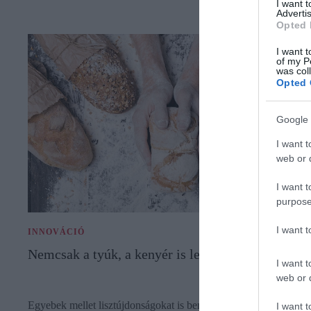
I want 
Advertis
Opted 
I want t
of my P
was col
Opted 
Google 
I want t
web or d
I want t
purpose
I want 
INNOVÁCIÓ
Nemcsak a tyúk, a kenyér is lehet kendermagos
I want t
web or d
Egyebek mellet lisztújdonságokat is bemutattak a magyar
I want t