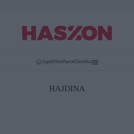
Agrár
Pénz
Piacok
Életstílus
HAJDINA