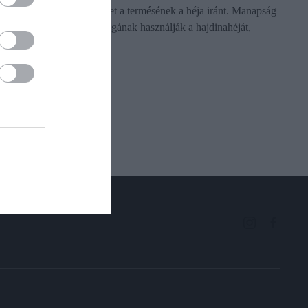
igencsak megnőtt a kereslet a termésének a héja iránt. Manapság
prémium párnák töltőanyagának használják a hajdinahéját,
hiszen…