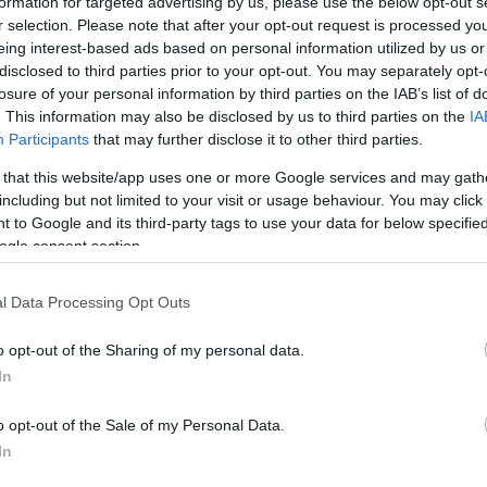
formation for targeted advertising by us, please use the below opt-out s
k
Rizs és krumpli helyett: ezt esszük a
r selection. Please note that after your opt-out request is processed y
reformkonyhában
eing interest-based ads based on personal information utilized by us or
disclosed to third parties prior to your opt-out. You may separately opt-
Az egészséges táplálkozási trenddel megszűnt a burgonya, a rizs
losure of your personal information by third parties on the IAB’s list of
. This information may also be disclosed by us to third parties on the
IA
g
és a tészta egyeduralma az étkezésben. Megjelentek korábban
Participants
that may further disclose it to other third parties.
t
nem ismert termények is az üzletekben és a konyhákban. Melyek
is ezek? Az…
 that this website/app uses one or more Google services and may gath
including but not limited to your visit or usage behaviour. You may click 
 to Google and its third-party tags to use your data for below specifi
ogle consent section.
l Data Processing Opt Outs
o opt-out of the Sharing of my personal data.
In
o opt-out of the Sale of my Personal Data.
In