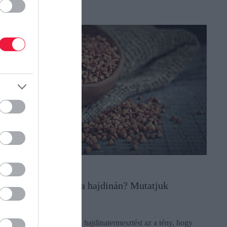
NÖVÉNYTERMESZTÉS
Mit eszik a magyar a hajdinán? Mutatjuk
Fellendítheti a nemzetközi hajdinatermesztést az a tény, hogy