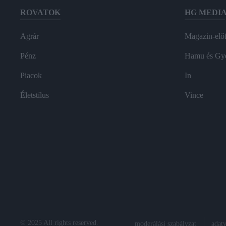
ROVATOK
HG MEDI
Agrár
Magazin-előf
Pénz
Hamu és Gy
Piacok
In
Életstílus
Vince
© 2025 All rights reserved.
moderálási szabályzat
adat