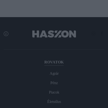
ROVATOK
Agrár
Pénz
Piacok
Életstílus