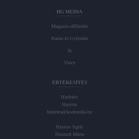
HG MEDIA
Magazin-előfizetés
Hamu és Gyémánt
In
Vince
ÉRTÉKESÍTÉS
Hirdetés:
Haszon
hirdetes@kodmedia.hu
Haszon Agrár
Haraszti Márta