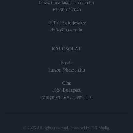
haraszti.marta@kodmedia.hu
+36305157045
Előfizetés, terjesztés:
elofiz@haszon.hu
KAPCSOLAT
Email:
haszon@haszon.hu
Cím:
1024 Budapest,
Margit krt. 5/A, 3. em. 1. a
© 2025 All rights reserved. Powered by
HG Media
.