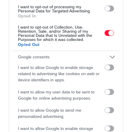
Online rendelés legek: 3,5 millió hamburger 4 év
I want to opt-out of processing my
Personal Data for Targeted Advertising.
alatt
Opted In
A születésnapos Wolt megosztott néhány érdekességet az elmúlt
I want to opt-out of Collection, Use,
Retention, Sale, and/or Sharing of my
évekből.Tíz fős kis csapattal indult el a Wolt magyarországi
Personal Data that Is Unrelated with the
szolgáltatása, ma már a dolgozói létszám többszöröse ennek, a
Purposes for which it was collected.
Opted Out
világoskék…
Google consents
I want to allow Google to enable storage
related to advertising like cookies on web or
device identifiers in apps.
I want to allow my user data to be sent to
Google for online advertising purposes.
I want to allow Google to send me
personalized advertising.
I want to allow Google to enable storage