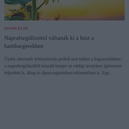
INNOVÁCIÓ
Napraforgóliszttel váltanák ki a húst a
hamburgerekben
Újabb alternatív fehérjeforrás próbál utat találni a fogyasztókhoz:
a napraforgólisztből készült burger az eddigi teszteken ígéretesen
teljesített íz, állag és tápanyagtartalom tekintetében is. Egy…