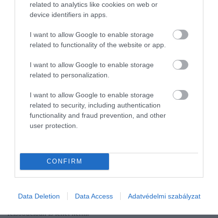
related to analytics like cookies on web or
device identifiers in apps.
I want to allow Google to enable storage
related to functionality of the website or app.
I want to allow Google to enable storage
related to personalization.
I want to allow Google to enable storage
related to security, including authentication
functionality and fraud prevention, and other
user protection.
VILÁG
CONFIRM
Így készül a Pride-ra az osztrák Burger King
Új hamburgerrel jött ki a Burger King Ausztriában, a Pride-hónap
Data Deletion
Data Access
Adatvédelmi szabályzat
tiszteletére. A Whoppert június 20-áig két alsó-, vagy két
felsőbuciban is lehet kérni.