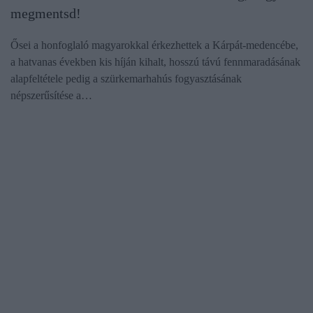
megmentsd!
Ősei a honfoglaló magyarokkal érkezhettek a Kárpát-medencébe,
a hatvanas években kis híján kihalt, hosszú távú fennmaradásának
alapfeltétele pedig a szürkemarhahús fogyasztásának
népszerűsítése a…