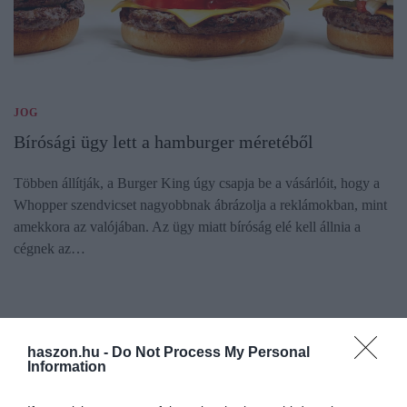
JOG
Bírósági ügy lett a hamburger méretéből
Többen állítják, a Burger King úgy csapja be a vásárlóit, hogy a
Whopper szendvicset nagyobbnak ábrázolja a reklámokban, mint
amekkora az valójában. Az ügy miatt bíróság elé kell állnia a
cégnek az…
haszon.hu -
Do Not Process My Personal
Information