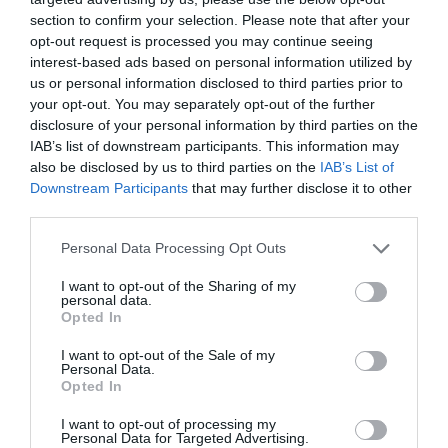
section to confirm your selection. Please note that after your
opt-out request is processed you may continue seeing
interest-based ads based on personal information utilized by
us or personal information disclosed to third parties prior to
your opt-out. You may separately opt-out of the further
disclosure of your personal information by third parties on the
IAB’s list of downstream participants. This information may
also be disclosed by us to third parties on the
IAB’s List of
Downstream Participants
that may further disclose it to other
third parties.
Please note that this website/app uses one or more Google
Personal Data Processing Opt Outs
services and may gather and store information including but
not limited to your visit or usage behaviour. You may click to
I want to opt-out of the Sharing of my
personal data.
ADÓ
grant or deny consent to Google and its third-party tags to
Opted In
use your data for below specified purposes in below Google
Egymilliárdot csalhatott el a kínai boltos, a NAV
consent section.
I want to opt-out of the Sale of my
lekapcsolta
Personal Data.
Opted In
A Nemzeti Adó- és Vámhivatal budapesti nyomozói az elmúlt
I want to opt-out of processing my
évek egyik legátfogóbb nyomozását indították meg
Personal Data for Targeted Advertising.