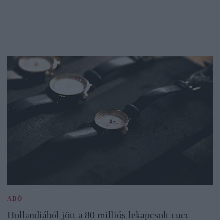
ADÓ
Hollandiából jött a 80 milliós lekapcsolt cucc