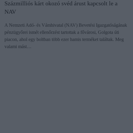
Százmilliós kárt okozó svéd árust kapcsolt le a
NAV
A Nemzeti Adó- és Vámhivatal (NAV) Bevetési Igazgatóságának
pénzügyőrei ismét ellenőrzést tartottak a fővárosi, Golgota úti
piacon, ahol egy boltban több ezer hamis terméket találtak. Meg
valami mást…