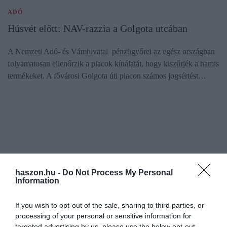
ADÓ
Húsvét előtt: NAV-razzia a Golgota utcában
A Nemzeti Adó- és Vámhivatal pénzügyőrei az egész országban
folyamatosan ellenőrzik a piacok kínálatát, hogy kiszűrjék a hamis
termékeket. A fővárosi Golgota úti piacon számos jogsértést…
haszon.hu -
Do Not Process My Personal
Information
If you wish to opt-out of the sale, sharing to third parties, or
processing of your personal or sensitive information for
targeted advertising by us, please use the below opt-out