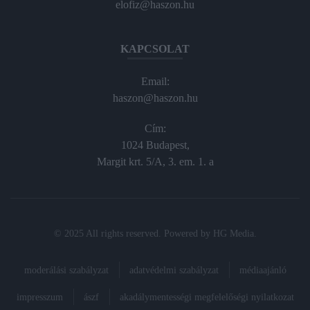
elofiz@haszon.hu
KAPCSOLAT
Email:
haszon@haszon.hu
Cím:
1024 Budapest,
Margit krt. 5/A, 3. em. 1. a
© 2025 All rights reserved. Powered by
HG Media
.
moderálási szabályzat
adatvédelmi szabályzat
médiaajánló
impresszum
ászf
akadálymentességi megfelelőségi nyilatkozat