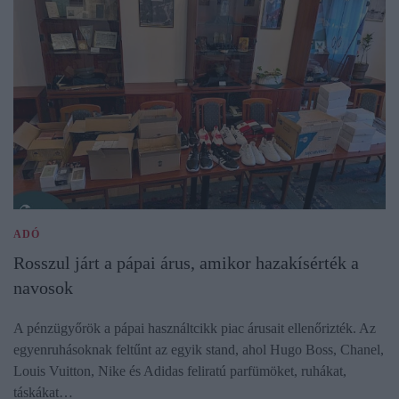
ADÓ
Rosszul járt a pápai árus, amikor hazakísérték a
navosok
A pénzügyőrök a pápai használtcikk piac árusait ellenőrizték. Az
egyenruhásoknak feltűnt az egyik stand, ahol Hugo Boss, Chanel,
Louis Vuitton, Nike és Adidas feliratú parfümöket, ruhákat,
táskákat…