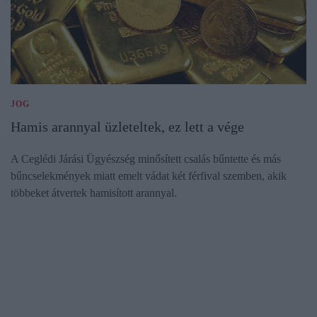
JOG
Hamis arannyal üzleteltek, ez lett a vége
A Ceglédi Járási Ügyészség minősített csalás bűntette és más
bűncselekmények miatt emelt vádat két férfival szemben, akik
többeket átvertek hamisított arannyal.