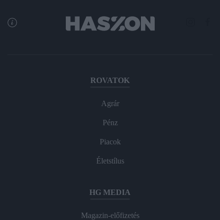
ROVATOK
Agrár
Pénz
Piacok
Életstílus
HG MEDIA
Magazin-előfizetés