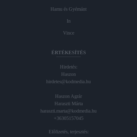
Hamu és Gyémánt
In
Vince
ÉRTÉKESÍTÉS
Hirdetés:
Haszon
hirdetes@kodmedia.hu
Haszon Agrár
Haraszti Márta
haraszti.marta@kodmedia.hu
+36305157045
Előfizetés, terjesztés: