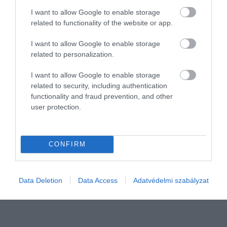
I want to allow Google to enable storage
related to functionality of the website or app.
I want to allow Google to enable storage
related to personalization.
I want to allow Google to enable storage
related to security, including authentication
ADÓ
functionality and fraud prevention, and other
user protection.
Civilben csaptak le a navosok, hiába szólalt meg a
vészcsengő
CONFIRM
A Nemzeti Adó- és Vámhivatal Bevetési Igazgatóságának
pénzügyőrei ezúttal nem egyenruhában, hanem hétköznapi
öltözékben csaptak le a gyanús pavilonokra a budapesti Golgota
Data Deletion
Data Access
Adatvédelmi szabályzat
úti piacon. Amikor a két…