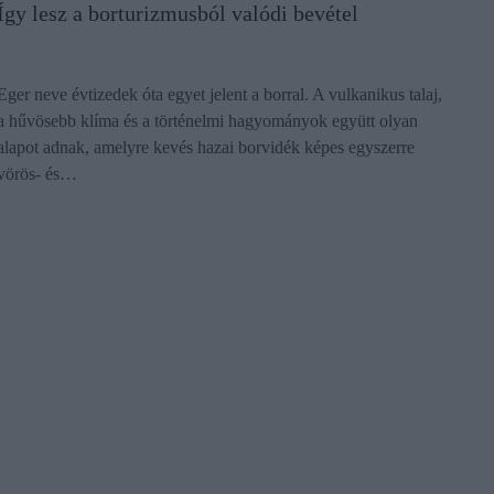
Így lesz a borturizmusból valódi bevétel
Eger neve évtizedek óta egyet jelent a borral. A vulkanikus talaj,
a hűvösebb klíma és a történelmi hagyományok együtt olyan
alapot adnak, amelyre kevés hazai borvidék képes egyszerre
vörös- és…