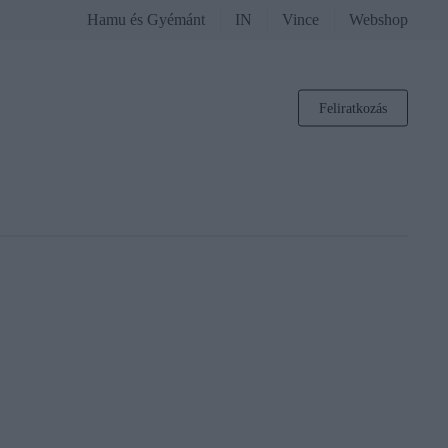
Hamu és Gyémánt
IN
Vince
Webshop
Feliratkozás