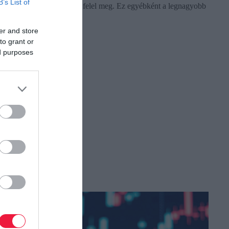
B’s List of
százalékos növekedésnek felel meg. Ez egyébként a legnagyobb
éves…
er and store
to grant or
ed purposes