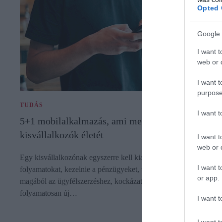
Opted 
Google 
I want t
web or d
I want t
purpose
TUDÁS
I want 
5+1 mobilalkalmazás, ami megkönnyíti a
kisvállalkozók életét
I want t
web or d
Egy kisvállalkozónak egyszerre kell kialakítania az üzleti
I want t
folyamatokat, kezelnie a pénzügyeket, új ötleteket kicsiholnia
or app.
magából az ügyfélszerzéshez, kockázatokat elemeznie és
folyamatosan új…
I want t
I want t