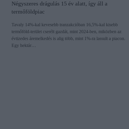
Négyszeres drágulás 15 év alatt, így áll a
termőföldpiac
Tavaly 14%-kal kevesebb tranzakcióban 16,5%-kal kisebb
termőföld-terület cserélt gazdát, mint 2024-ben, miközben az
évtizedes áremelkedés is alig több, mint 1%-ra lassult a piacon.
Egy hektár…