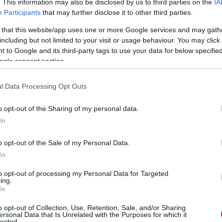
. This information may also be disclosed by us to third parties on the
IA
(Diospyros kaki). Ezen persze lehet mosolyogni, de nem ez a
Participants
that may further disclose it to other third parties.
lényeg. Hanem az, hogy a…
 that this website/app uses one or more Google services and may gath
including but not limited to your visit or usage behaviour. You may click 
 to Google and its third-party tags to use your data for below specifi
ogle consent section.
l Data Processing Opt Outs
o opt-out of the Sharing of my personal data.
In
o opt-out of the Sale of my Personal Data.
In
to opt-out of processing my Personal Data for Targeted
ing.
In
o opt-out of Collection, Use, Retention, Sale, and/or Sharing
ersonal Data that Is Unrelated with the Purposes for which it
lected.