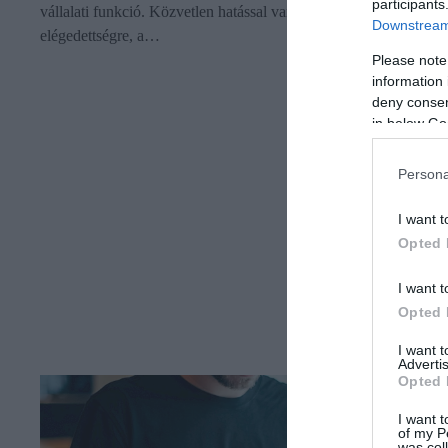
participants
vállalati funkció. Közvetlen hatással van a munkavállalói
Downstream 
elégedettségre, a…
Please note
information 
deny consent
in below Go
Persona
I want t
Opted 
I want t
Opted 
I want 
Advertis
Opted 
I want t
of my P
was col