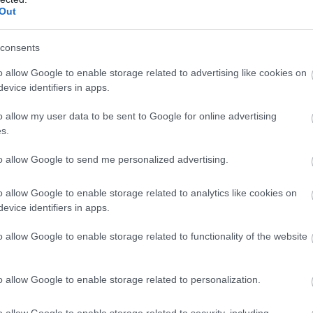
Out
consents
o allow Google to enable storage related to advertising like cookies on
evice identifiers in apps.
o allow my user data to be sent to Google for online advertising
s.
BANK BABAVÁRÓ
to allow Google to send me personalized advertising.
Így éri meg hitelkiváltásra fordítani a Babavárót
o allow Google to enable storage related to analytics like cookies on
evice identifiers in apps.
A meghatározott feltételek teljesülésekor kamatmentes Babaváró
o allow Google to enable storage related to functionality of the website
hitel egy szabadon felhasználható konstrukció, vagyis arra is
lehetőséget kínál, hogy egy meglévő kölcsönt lecserélj vele.
Ugyanakkor…
o allow Google to enable storage related to personalization.
o allow Google to enable storage related to security, including