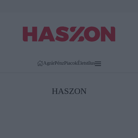
Agrár
Pénz
Piacok
Életstílus
HASZON