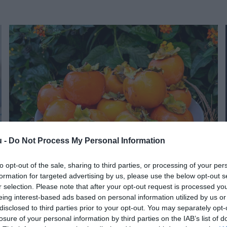
u -
Do Not Process My Personal Information
to opt-out of the sale, sharing to third parties, or processing of your per
ÜZLET
formation for targeted advertising by us, please use the below opt-out s
Ékezettel vagy nélküle, jó pénz lehet a kákiban
r selection. Please note that after your opt-out request is processed y
eing interest-based ads based on personal information utilized by us or
disclosed to third parties prior to your opt-out. You may separately opt-
Magyarul datolyaszilvának, hurmának vagy kákinak,
losure of your personal information by third parties on the IAB’s list of
khákiszilvának is nevezik, de a latin elnevezésében nincs ékezet