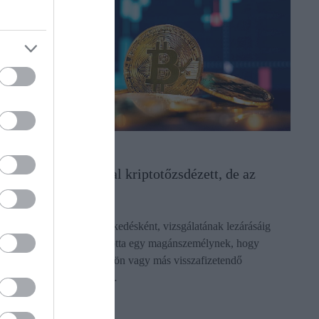
BANK
Százak milliárdjaival kriptotőzsdézett, de az
MNB kiszúrta
Az MNB ideiglenes intézkedésként, vizsgálatának lezárásáig
azonnali hatállyal megtiltotta egy magánszemélynek, hogy
jogosulatlan betétet gyűjtsön vagy más visszafizetendő
pénzeszközt fogadjon el…