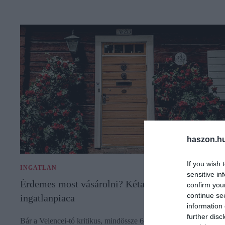
haszon.h
If you wish 
INGATLAN
sensitive in
Érdemes most vásárolni? Kétarcú a Velencei-tó
confirm you
continue se
ingatlanpiaca
information 
further disc
Bár a Velencei-tó kritikus, mindössze 60 centiméter körüli