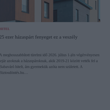
HITEL
25 ezer házaspárt fenyeget ez a veszély
A meghosszabbított türelmi idő 2026. július 1-jén végérvényesen
lejár azoknak a házaspároknak, akik 2019-21 között vették fel a
Babaváró hitelt, ám gyermekük azóta nem született. A
Biztosdöntés.hu…