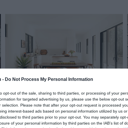
u -
Do Not Process My Personal Information
to opt-out of the sale, sharing to third parties, or processing of your per
INGATLAN
formation for targeted advertising by us, please use the below opt-out s
Így árazd be jól a lakásod eladás előtt
r selection. Please note that after your opt-out request is processed y
eing interest-based ads based on personal information utilized by us or
disclosed to third parties prior to your opt-out. You may separately opt-
losure of your personal information by third parties on the IAB’s list of
A reális áron kínált lakásokat átlagosan 44 nap alatt el lehet adni