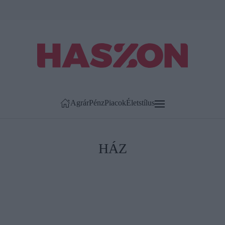
Agrár
Pénz
Piacok
Életstílus
HÁZ