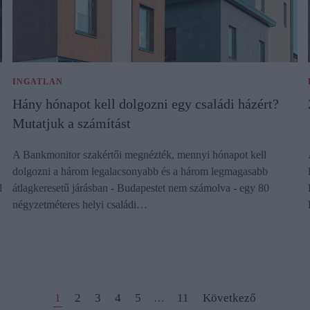
INGATLAN
Hány hónapot kell dolgozni egy családi házért?
Mutatjuk a számítást
A Bankmonitor szakértői megnézték, mennyi hónapot kell
dolgozni a három legalacsonyabb és a három legmagasabb
l
átlagkeresetű járásban - Budapestet nem számolva - egy 80
négyzetméteres helyi családi…
1
2
3
4
5
11
Következő
…