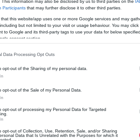
. This information may also be disclosed by us to third parties on the
IA
a Duna House elemzése szerint. Az első két hét kulcs a hirdetés
Participants
that may further disclose it to other third parties.
g
sikerében.
 that this website/app uses one or more Google services and may gath
including but not limited to your visit or usage behaviour. You may click 
 to Google and its third-party tags to use your data for below specifi
ogle consent section.
l Data Processing Opt Outs
o opt-out of the Sharing of my personal data.
In
o opt-out of the Sale of my Personal Data.
In
to opt-out of processing my Personal Data for Targeted
ing.
In
o opt-out of Collection, Use, Retention, Sale, and/or Sharing
ersonal Data that Is Unrelated with the Purposes for which it
lected.