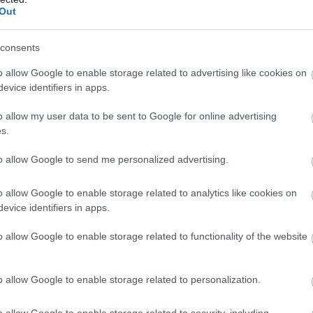
Out
consents
o allow Google to enable storage related to advertising like cookies on
evice identifiers in apps.
o allow my user data to be sent to Google for online advertising
s.
to allow Google to send me personalized advertising.
INGATLAN
Lassult, itt tart a lakások drágulása
o allow Google to enable storage related to analytics like cookies on
evice identifiers in apps.
Országosan 17,7, a fővárosban 16,5 százalékos éves
o allow Google to enable storage related to functionality of the website
árnövekedést mért a jegybank az első negyedévben. Erről Banai
Ádám, a Magyar Nemzeti Bank (MNB) ügyvezető igazgatója
beszélt egy szakmai…
o allow Google to enable storage related to personalization.
o allow Google to enable storage related to security, including