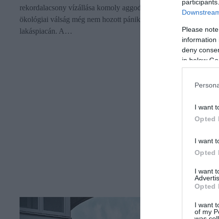
participants
rekordalacsony vízállása komoly aggodalomra ad okot, az
Downstream 
ökológiai válság még nem hozott pánikszerű összeomlást a térsé
Please note
lakáspiacán. A…
information 
deny consent
in below Go
Persona
I want t
Opted 
I want t
Opted 
I want 
Advertis
Opted 
I want t
of my P
was col