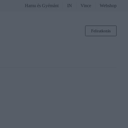
Hamu és Gyémánt
IN
Vince
Webshop
Feliratkozás