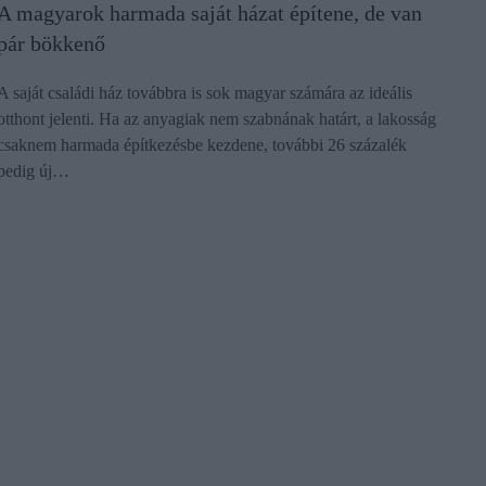
A magyarok harmada saját házat építene, de van
pár bökkenő
A saját családi ház továbbra is sok magyar számára az ideális
otthont jelenti. Ha az anyagiak nem szabnának határt, a lakosság
csaknem harmada építkezésbe kezdene, további 26 százalék
pedig új…