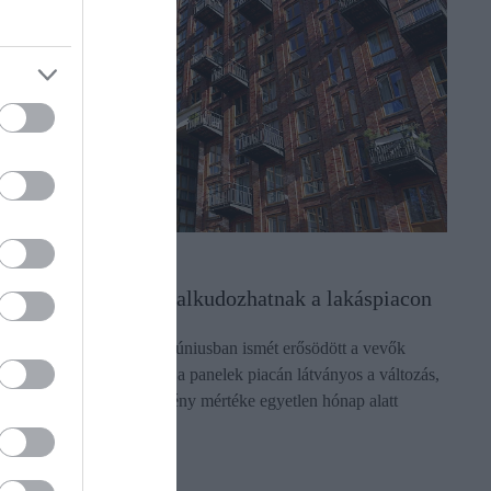
INGATLAN
Nyerésben a vevők, alkudozhatnak a lakáspiacon
A májusi gyengülés után júniusban ismét erősödött a vevők
alkupozíciója. Különösen a panelek piacán látványos a változás,
ahol az átlagos árengedmény mértéke egyetlen hónap alatt
csaknem…