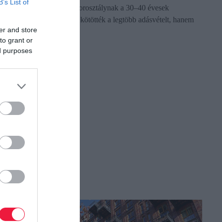
B’s List of
miközben a legaktívabb korosztálynak a 30–40 évesek
bizonyultak. Nemcsak ők kötötték a legtöbb adásvételt, hanem
er and store
átlagosan ők fizették…
to grant or
ed purposes