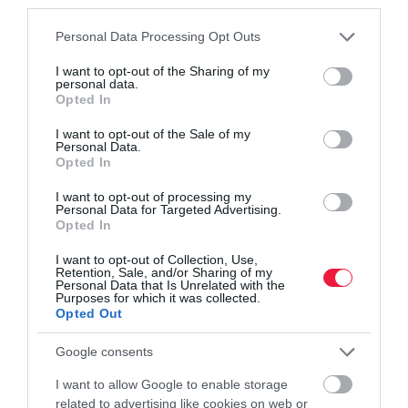
third parties.
Please note that this website/app uses one or more Google
Personal Data Processing Opt Outs
services and may gather and store information including but
not limited to your visit or usage behaviour. You may click to
I want to opt-out of the Sharing of my
personal data.
grant or deny consent to Google and its third-party tags to
Opted In
use your data for below specified purposes in below Google
consent section.
I want to opt-out of the Sale of my
PIACOK
Personal Data.
A kereskedelmi szövetség összeakaszkodott a
Opted In
kormánnyal
I want to opt-out of processing my
Personal Data for Targeted Advertising.
Opted In
Az árréscsökkentés kivezetését javasolja az Országos
Kereskedelmi Szövetség. A szervezet a kormány terveire reagálva
I want to opt-out of Collection, Use,
Retention, Sale, and/or Sharing of my
azt is közölte, a háztartási- és tisztítószerek bevonását az
Personal Data that Is Unrelated with the
intézkedésbe rövid…
Purposes for which it was collected.
Opted Out
Google consents
I want to allow Google to enable storage
related to advertising like cookies on web or