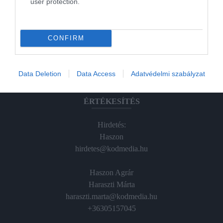
user protection.
Magazin-előfizetés
Hamu és Gyémánt
CONFIRM
In
Vince
Data Deletion
Data Access
Adatvédelmi szabályzat
ÉRTÉKESÍTÉS
Hirdetés:
Haszon
hirdetes@kodmedia.hu
Haszon Agrár
Haraszti Márta
haraszti.marta@kodmedia.hu
+36305157045