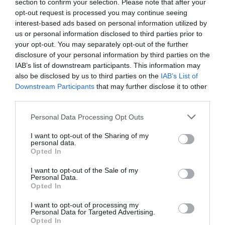
section to confirm your selection. Please note that after your
opt-out request is processed you may continue seeing
interest-based ads based on personal information utilized by
us or personal information disclosed to third parties prior to
your opt-out. You may separately opt-out of the further
disclosure of your personal information by third parties on the
IAB’s list of downstream participants. This information may
also be disclosed by us to third parties on the
IAB’s List of
Downstream Participants
that may further disclose it to other
third parties.
Please note that this website/app uses one or more Google
Personal Data Processing Opt Outs
services and may gather and store information including but
not limited to your visit or usage behaviour. You may click to
I want to opt-out of the Sharing of my
personal data.
grant or deny consent to Google and its third-party tags to
Opted In
use your data for below specified purposes in below Google
consent section.
I want to opt-out of the Sale of my
PIACOK
Personal Data.
Netflix, Max, Disney+, kiderült, melyiket nézzük a
Opted In
legtöbben
I want to opt-out of processing my
Personal Data for Targeted Advertising.
Opted In
Már több mint kétmillió felnőtt rendelkezik legalább egy