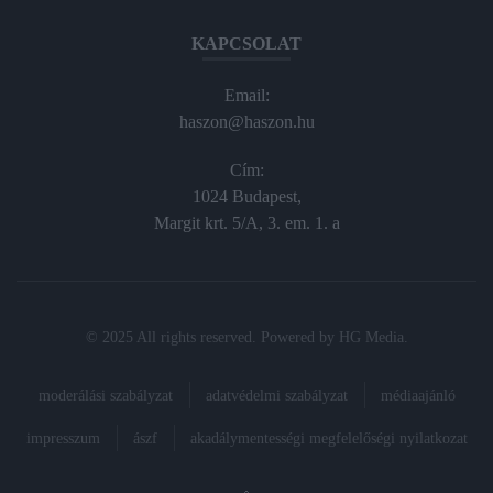
KAPCSOLAT
Email:
haszon@haszon.hu
Cím:
1024 Budapest,
Margit krt. 5/A, 3. em. 1. a
© 2025 All rights reserved. Powered by
HG Media
.
moderálási szabályzat
adatvédelmi szabályzat
médiaajánló
impresszum
ászf
akadálymentességi megfelelőségi nyilatkozat