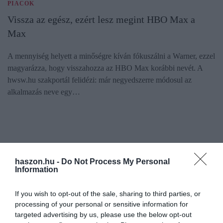
PIACOK
Vissza az egész, ezért lesz megint HBO Max a
Max
A mennyiség helyett a minőségre kíván fókuszálni a Warner, ezzel
magyarázza, hogy visszahozza az HBO Max korábbi nevét. A
hwsw.hu szakportál felidézi: már negyedszerre módosul az
alkalmazás neve egy…
haszon.hu -
Do Not Process My Personal
Information
If you wish to opt-out of the sale, sharing to third parties, or
processing of your personal or sensitive information for
targeted advertising by us, please use the below opt-out