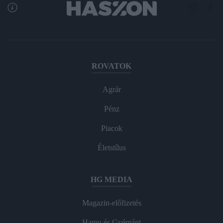
ROVATOK
Agrár
Pénz
Piacok
Életstílus
HG MEDIA
Magazin-előfizetés
Hamu és Gyémánt