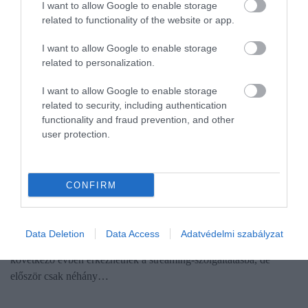
I want to allow Google to enable storage
related to functionality of the website or app.
I want to allow Google to enable storage
related to personalization.
I want to allow Google to enable storage
related to security, including authentication
functionality and fraud prevention, and other
user protection.
PIACOK
Nem akar kimaradni az Amazon a streaminges
CONFIRM
reklámbevételekből
Más streaming csatornák után az Amazon is úgy döntött, bevezeti
Data Deletion
Data Access
Adatvédelmi szabályzat
a reklámokat az Amazon Prime Videóban. A hirdetések a
következő évben érkezhetnek a streaming-szolgáltatásba, de
először csak néhány…