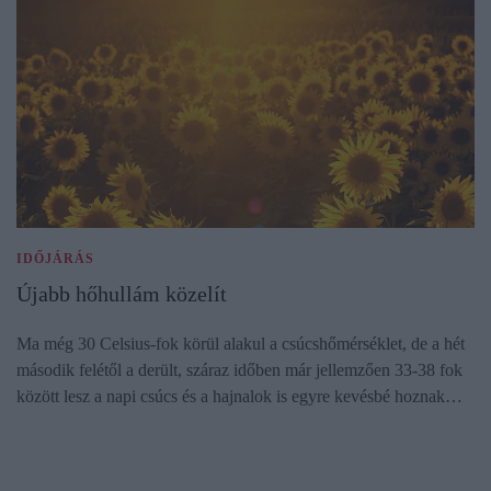
IDŐJÁRÁS
Újabb hőhullám közelít
Ma még 30 Celsius-fok körül alakul a csúcshőmérséklet, de a hét
második felétől a derült, száraz időben már jellemzően 33-38 fok
között lesz a napi csúcs és a hajnalok is egyre kevésbé hoznak…