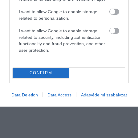
I want to allow Google to enable storage
related to personalization.
IDŐJÁRÁS
Ekkor érkezik az enyhülés - heti időjárás-
I want to allow Google to enable storage
előrejelzés
related to security, including authentication
functionality and fraud prevention, and other
user protection.
Kedden még folytatódik a forróság, a hét közepén azonban
hidegfronttal érkező záporok, zivatarok enyhítenek a hőségen -
közölte a Hungaromet.
CONFIRM
Data Deletion
Data Access
Adatvédelmi szabályzat