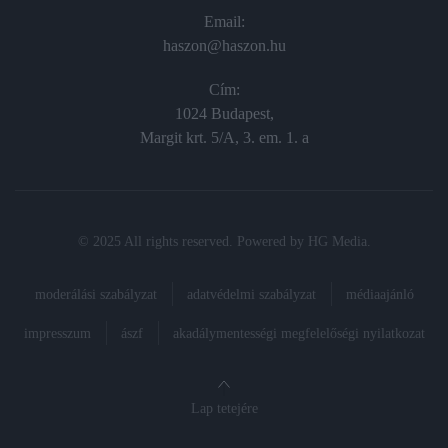
Email:
haszon@haszon.hu
Cím:
1024 Budapest,
Margit krt. 5/A, 3. em. 1. a
© 2025 All rights reserved. Powered by
HG Media
.
moderálási szabályzat
adatvédelmi szabályzat
médiaajánló
impresszum
ászf
akadálymentességi megfelelőségi nyilatkozat
Lap tetejére