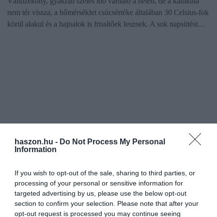
Változékony, gyakran szeles idő várható a héten, de a kánikula
nem tér vissza, a hőmérséklet csúcsértéke általában 30 Celsius-fok
körül alakul és a hajnalok is frissítőek lesznek. A sok napsütést…
haszon.hu -
Do Not Process My Personal
Information
If you wish to opt-out of the sale, sharing to third parties, or
processing of your personal or sensitive information for
targeted advertising by us, please use the below opt-out
section to confirm your selection. Please note that after your
opt-out request is processed you may continue seeing