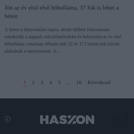
Jön az év első első hőhulláma, 37 fok is lehet a
héten
A héten a túlnyomóan napos, derült időben fokozatosan
emelkedik a nappali csúcshőmérséklet és beköszönt az év első
hőhulláma: vasárnap délután már 32 és 37 Celsius-fok között
alakulnak a maximumok. A…
1
2
3
4
5
16
Következő
…