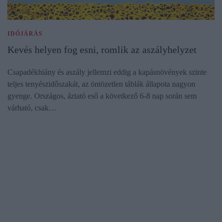
IDŐJÁRÁS
Kevés helyen fog esni, romlik az aszályhelyzet
Csapadékhiány és aszály jellemzi eddig a kapásnövények szinte
teljes tenyészidőszakát, az öntözetlen táblák állapota nagyon
gyenge. Országos, áztató eső a következő 6-8 nap során sem
várható, csak…