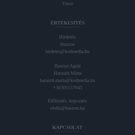
Vince
ÉRTÉKESÍTÉS
Hirdetés:
Haszon
hirdetes@kodmedia.hu
Haszon Agrár
Haraszti Márta
haraszti.marta@kodmedia.hu
+36305157045
Előfizetés, terjesztés:
elofiz@haszon.hu
KAPCSOLAT