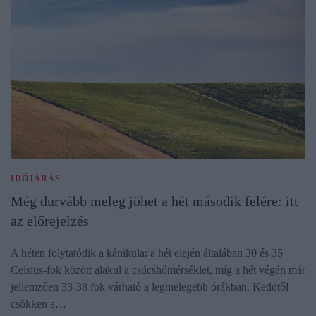
IDŐJÁRÁS
Még durvább meleg jöhet a hét második felére: itt
az előrejelzés
A héten folytatódik a kánikula: a hét elején általában 30 és 35
Celsius-fok között alakul a csúcshőmérséklet, míg a hét végén már
jellemzően 33-38 fok várható a legmelegebb órákban. Keddtől
csökken a…