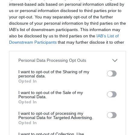
interest-based ads based on personal information utilized by
us or personal information disclosed to third parties prior to
your opt-out. You may separately opt-out of the further
disclosure of your personal information by third parties on the
IAB’s list of downstream participants. This information may
also be disclosed by us to third parties on the
IAB’s List of
Downstream Participants
that may further disclose it to other
third parties.
Please note that this website/app uses one or more Google
Personal Data Processing Opt Outs
IDŐJÁRÁS
services and may gather and store information including but
Hőhullám után: jön-e érdemi csapadék?
not limited to your visit or usage behaviour. You may click to
I want to opt-out of the Sharing of my
personal data.
grant or deny consent to Google and its third-party tags to
Opted In
use your data for below specified purposes in below Google
Rekord hőhullámon vagyunk túl, mely a száraz talaj miatt
consent section.
kultúrnövényeinket nagyon megviselte. Az enyhülést hozó
I want to opt-out of the Sale of my
Personal Data.
hidegfront környezetében kialakult záporok, zivatarok csak kisebb
Opted In
körzetekben hoztak…
I want to opt-out of processing my
Personal Data for Targeted Advertising.
Opted In
I want to opt-out of Collection, Use,