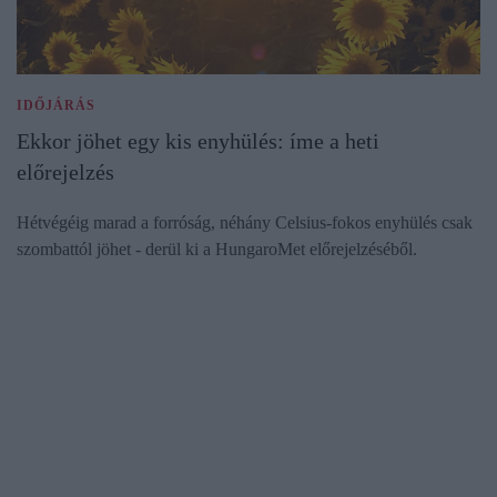
IDŐJÁRÁS
Ekkor jöhet egy kis enyhülés: íme a heti
előrejelzés
Hétvégéig marad a forróság, néhány Celsius-fokos enyhülés csak
szombattól jöhet - derül ki a HungaroMet előrejelzéséből.