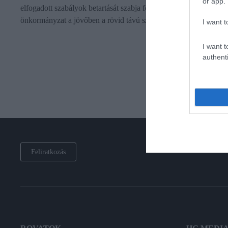
or app.
elfogadott szabályok betartását szabja feltételként a terézvárosi
önkormányzat a jövőben a rövid távú szálláskiadáshoz.
I want t
I want t
authenti
Feliratkozás