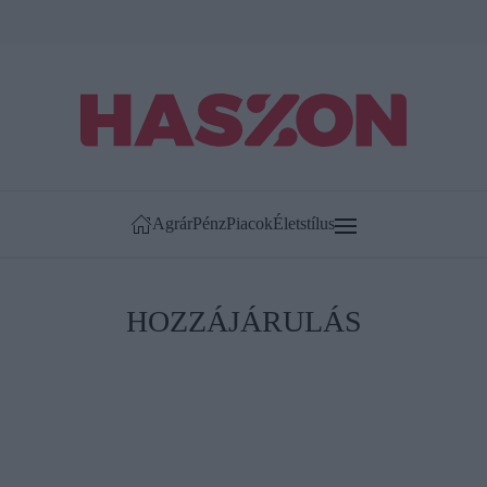
Agrár
Pénz
Piacok
Életstílus
HOZZÁJÁRULÁS