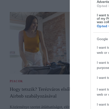
Advertis
Opted 
I want t
of my P
was col
Opted 
Google 
I want t
web or d
I want t
purpose
I want 
PIACOK
Hogy tetszik? Terézváros elsőként rukkolt elő az
I want t
web or d
Airbnb szabályozásával
I want t
Közleménye szerint átláthatóságot, elérhetőséget és a most