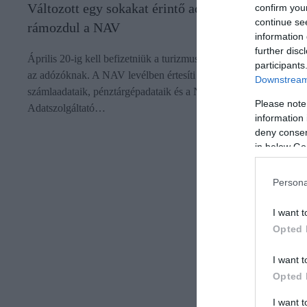
Változott egy sokakat érintő adónem, amire
confirm you
continue se
rámozdul a NAV
information 
further disc
Április 20-ig kell befizetniük a turizmusfejlesztési hozzájárulást
participants
az adózóknak. A NAV levélben értesíti azokat, akik online
Downstream 
számlaadataik, pénztárgépadataik és a Nemzeti Turisztikai
Please note
Adatszolgáltató…
information 
deny consent
in below Go
Persona
I want t
Opted 
I want t
Opted 
I want 