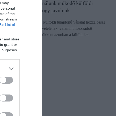
Van mit ellesnünk a nálunk működő külföldi
ou may
 personal
cégektől, de jó hír, hogy javulunk
out of the
 downstream
Nagyjából két százaléknyi külföldi tulajdonú vállalat hozza össze
B’s List of
a hazai vállalkozások árbevételének, valamint hozzáadott
értékének közel a felét. Csökkent azonban a külföldiek
er and store
dominanciája…
to grant or
ed purposes