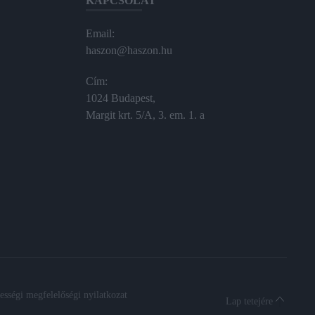
KAPCSOLAT
Email:
haszon@haszon.hu
Cím:
1024 Budapest,
Margit krt. 5/A, 3. em. 1. a
sségi megfelelőségi nyilatkozat
Lap tetejére