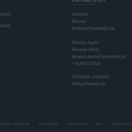
A
ÉRTÉKESÍTÉS
izetés
Hirdetés:
Haszon
émánt
hirdetes@kodmedia.hu
Haszon Agrár
Haraszti Márta
haraszti.marta@kodmedia.hu
+36305157045
Előfizetés, terjesztés:
elofiz@haszon.hu
védelmi szabályzat
médiaajánló
impresszum
ászf
akadálymente