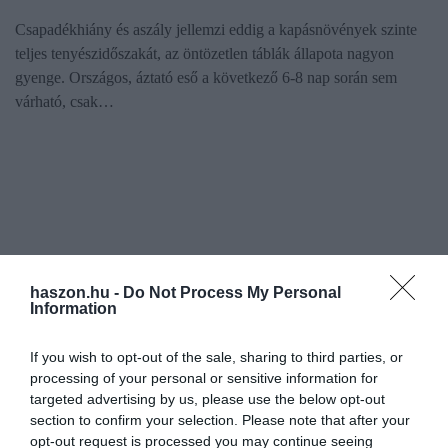
Csapadékhiány és aszály jellemzi eddig a kapásnövények szinte
teljes tenyészidőszakát, az öntözetlen táblák állapota nagyon
gyenge. Országos, áztató eső a következő 6-8 nap során sem
várható, csak…
haszon.hu -
Do Not Process My Personal
Information
If you wish to opt-out of the sale, sharing to third parties, or
processing of your personal or sensitive information for
targeted advertising by us, please use the below opt-out
section to confirm your selection. Please note that after your
opt-out request is processed you may continue seeing