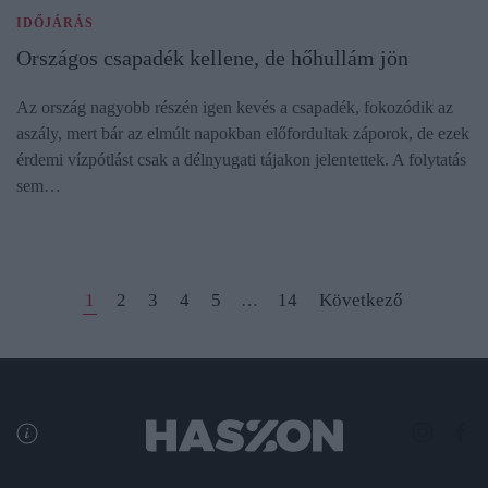
IDŐJÁRÁS
Országos csapadék kellene, de hőhullám jön
Az ország nagyobb részén igen kevés a csapadék, fokozódik az
aszály, mert bár az elmúlt napokban előfordultak záporok, de ezek
érdemi vízpótlást csak a délnyugati tájakon jelentettek. A folytatás
sem…
1
2
3
4
5
14
Következő
…