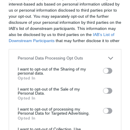
interest-based ads based on personal information utilized by
us or personal information disclosed to third parties prior to
your opt-out. You may separately opt-out of the further
disclosure of your personal information by third parties on the
IAB’s list of downstream participants. This information may
also be disclosed by us to third parties on the
IAB’s List of
Downstream Participants
that may further disclose it to other
third parties.
Please note that this website/app uses one or more Google
Personal Data Processing Opt Outs
services and may gather and store information including but
not limited to your visit or usage behaviour. You may click to
I want to opt-out of the Sharing of my
personal data.
IDŐJÁRÁS
grant or deny consent to Google and its third-party tags to
Opted In
use your data for below specified purposes in below Google
Jön-e a héten hőhullám? Itt a friss előrejelzés
consent section.
I want to opt-out of the Sale of my
Personal Data.
Változékony, gyakran szeles idő várható a héten, de a kánikula
Opted In
nem tér vissza, a hőmérséklet csúcsértéke általában 30 Celsius-fok
I want to opt-out of processing my
körül alakul és a hajnalok is frissítőek lesznek. A sok napsütést…
Personal Data for Targeted Advertising.
Opted In
I want to opt-out of Collection, Use,