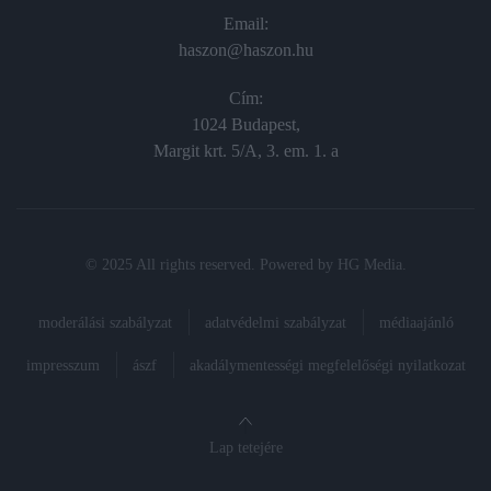
Email:
haszon@haszon.hu
Cím:
1024 Budapest,
Margit krt. 5/A, 3. em. 1. a
© 2025 All rights reserved. Powered by
HG Media
.
moderálási szabályzat
adatvédelmi szabályzat
médiaajánló
impresszum
ászf
akadálymentességi megfelelőségi nyilatkozat
Lap tetejére