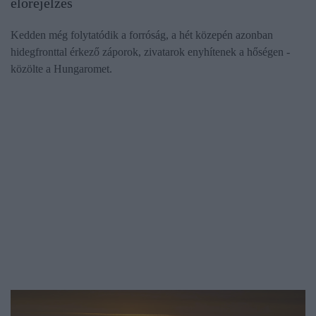
előrejelzés
Kedden még folytatódik a forróság, a hét közepén azonban
hidegfronttal érkező záporok, zivatarok enyhítenek a hőségen -
közölte a Hungaromet.