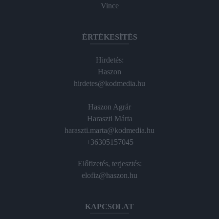
Vince
ÉRTÉKESÍTÉS
Hirdetés:
Haszon
hirdetes@kodmedia.hu
Haszon Agrár
Haraszti Márta
haraszti.marta@kodmedia.hu
+36305157045
Előfizetés, terjesztés:
elofiz@haszon.hu
KAPCSOLAT