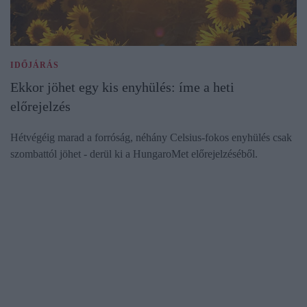
IDŐJÁRÁS
Ekkor jöhet egy kis enyhülés: íme a heti
előrejelzés
Hétvégéig marad a forróság, néhány Celsius-fokos enyhülés csak
szombattól jöhet - derül ki a HungaroMet előrejelzéséből.