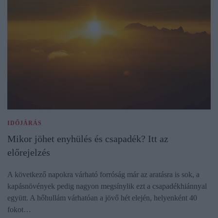
IDŐJÁRÁS
Mikor jöhet enyhülés és csapadék? Itt az
előrejelzés
A következő napokra várható forróság már az aratásra is sok, a
kapásnövények pedig nagyon megsínylik ezt a csapadékhiánnyal
együtt. A hőhullám várhatóan a jövő hét elején, helyenként 40
fokot…