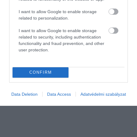
I want to allow Google to enable storage
related to personalization.
IDŐJÁRÁS
I want to allow Google to enable storage
Hőhullám után: jön-e érdemi csapadék?
related to security, including authentication
functionality and fraud prevention, and other
user protection.
Rekord hőhullámon vagyunk túl, mely a száraz talaj miatt
kultúrnövényeinket nagyon megviselte. Az enyhülést hozó
hidegfront környezetében kialakult záporok, zivatarok csak kisebb
CONFIRM
körzetekben hoztak…
Data Deletion
Data Access
Adatvédelmi szabályzat