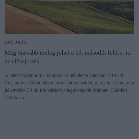
IDŐJÁRÁS
Még durvább meleg jöhet a hét második felére: itt
az előrejelzés
A héten folytatódik a kánikula: a hét elején általában 30 és 35
Celsius-fok között alakul a csúcshőmérséklet, míg a hét végén már
jellemzően 33-38 fok várható a legmelegebb órákban. Keddtől
csökken a…