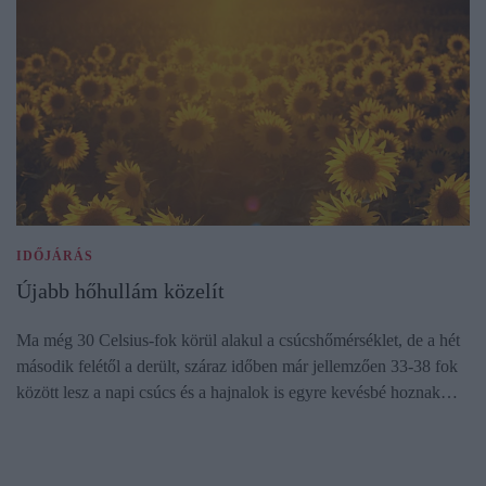
IDŐJÁRÁS
Újabb hőhullám közelít
Ma még 30 Celsius-fok körül alakul a csúcshőmérséklet, de a hét
második felétől a derült, száraz időben már jellemzően 33-38 fok
között lesz a napi csúcs és a hajnalok is egyre kevésbé hoznak…