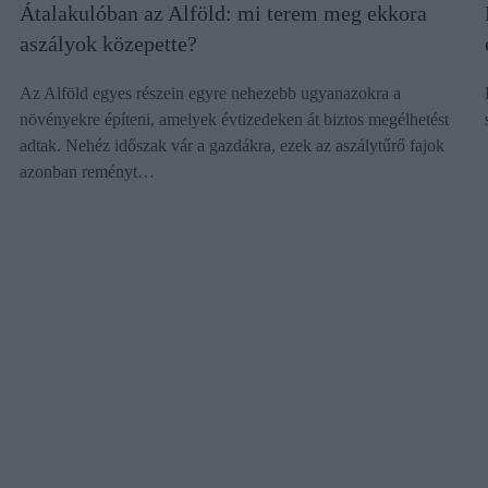
Átalakulóban az Alföld: mi terem meg ekkora
aszályok közepette?
Az Alföld egyes részein egyre nehezebb ugyanazokra a
növényekre építeni, amelyek évtizedeken át biztos megélhetést
adtak. Nehéz időszak vár a gazdákra, ezek az aszálytűrő fajok
azonban reményt…