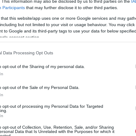
. This information may also be disclosed by us to third parties on the
IA
július közepi lehűlés és az európai túlkínálat miatt, ami
Participants
that may further disclose it to other third parties.
veszélyezteti a hazai dinnyetermesztés jövedelmezőségét és
 that this website/app uses one or more Google services and may gath
hosszú távon a…
including but not limited to your visit or usage behaviour. You may click 
 to Google and its third-party tags to use your data for below specifi
ogle consent section.
l Data Processing Opt Outs
o opt-out of the Sharing of my personal data.
In
o opt-out of the Sale of my Personal Data.
In
to opt-out of processing my Personal Data for Targeted
ing.
In
o opt-out of Collection, Use, Retention, Sale, and/or Sharing
ersonal Data that Is Unrelated with the Purposes for which it
lected.