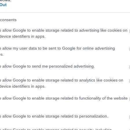
Out
consents
o allow Google to enable storage related to advertising like cookies on
evice identifiers in apps.
o allow my user data to be sent to Google for online advertising
s.
to allow Google to send me personalized advertising.
IDŐJÁRÁS
Jön-e a héten hőhullám? Itt a friss előrejelzés
o allow Google to enable storage related to analytics like cookies on
evice identifiers in apps.
Változékony, gyakran szeles idő várható a héten, de a kánikula
o allow Google to enable storage related to functionality of the website
nem tér vissza, a hőmérséklet csúcsértéke általában 30 Celsius-
fok körül alakul és a hajnalok is frissítőek lesznek. A sok
napsütést…
o allow Google to enable storage related to personalization.
o allow Google to enable storage related to security, including