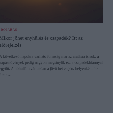
IDŐJÁRÁS
Mikor jöhet enyhülés és csapadék? Itt az
előrejelzés
A következő napokra várható forróság már az aratásra is sok, a
kapásnövények pedig nagyon megsínylik ezt a csapadékhiánnyal
együtt. A hőhullám várhatóan a jövő hét elején, helyenként 40
fokot…