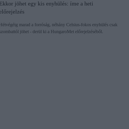
Ekkor jöhet egy kis enyhülés: íme a heti
előrejelzés
Hétvégéig marad a forróság, néhány Celsius-fokos enyhülés csak
szombattól jöhet - derül ki a HungaroMet előrejelzéséből.