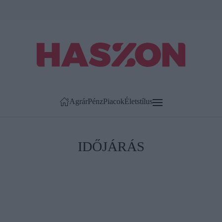
Agrár
Pénz
Piacok
Életstílus
IDŐJÁRÁS