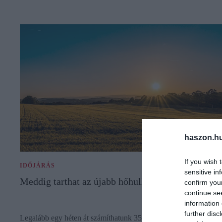
haszon.h
If you wish 
IDŐJÁRÁS
sensitive in
Meddig tarthat az újabb hőhullám?
confirm you
continue se
information 
further disc
Legalább egy héten át számíthatunk 35-40 fok közötti napi