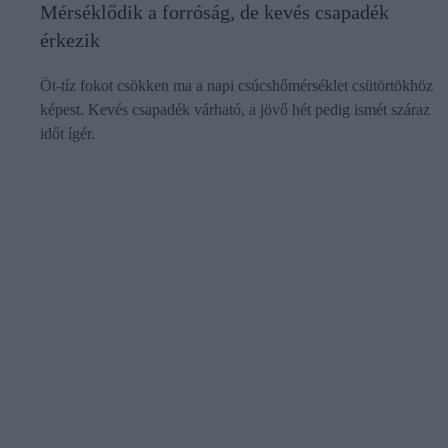
Mérséklődik a forróság, de kevés csapadék
érkezik
Öt-tíz fokot csökken ma a napi csúcshőmérséklet csütörtökhöz
képest. Kevés csapadék várható, a jövő hét pedig ismét száraz
időt ígér.