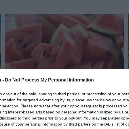
u -
Do Not Process My Personal Information
to opt-out of the sale, sharing to third parties, or processing of your per
NÖVÉNYTERMESZTÉS
formation for targeted advertising by us, please use the below opt-out s
Mekkora felvásárlási árnál éri meg dinnyét
r selection. Please note that after your opt-out request is processed y
eing interest-based ads based on personal information utilized by us or
termeszteni?
disclosed to third parties prior to your opt-out. You may separately opt-
losure of your personal information by third parties on the IAB’s list of
Az önköltségi szint alá csökkent a görögdinnye termelői ára a