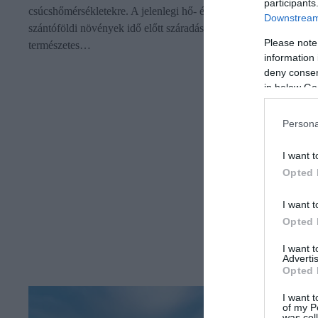
participants
csúcshőmérsékletekre. A jelenlegi hő- és vízstressz hatására a
Downstream 
szántóföldi növények idő előtt száradása folytatódik, és a
Please note
természetes…
information 
deny consent
in below Go
Persona
I want t
Opted 
I want t
Opted 
I want 
Advertis
Opted 
I want t
of my P
was col