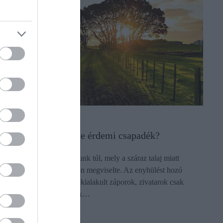
IDŐJÁRÁS
Hőhullám után: jön-e érdemi csapadék?
Rekord hőhullámon vagyunk túl, mely a száraz talaj miatt
kultúrnövényeinket nagyon megviselte. Az enyhülést hozó
hidegfront környezetében kialakult záporok, zivatarok csak
kisebb körzetekben hoztak…