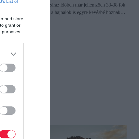
B’s List of
második felétől a derült, száraz időben már jellemzően 33-38 fok
között lesz a napi csúcs és a hajnalok is egyre kevésbé hoznak…
er and store
to grant or
ed purposes