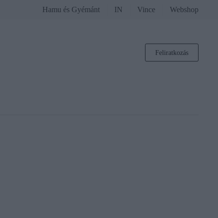
Hamu és Gyémánt
IN
Vince
Webshop
Feliratkozás