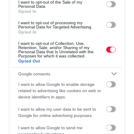
consent section.
I want to opt-out of the Sale of my
Personal Data.
ADÓ
Opted In
Novák Katalin aláírta az új katatörvényt, egy
I want to opt-out of processing my
ígérettel
Personal Data for Targeted Advertising.
Opted In
A köztársasági elnök a közösségi oldalán azt írta, nem talált olyan
I want to opt-out of Collection, Use,
Retention, Sale, and/or Sharing of my
pontot a jogszabályban, ami miatt az Alkotmámnybírósághoz
Personal Data that Is Unrelated with the
kellene fordulnia.A teljes bejegyzést elolvashatjátok.
Purposes for which it was collected.
Opted Out
Google consents
I want to allow Google to enable storage
related to advertising like cookies on web or
device identifiers in apps.
I want to allow my user data to be sent to
Google for online advertising purposes.
I want to allow Google to send me