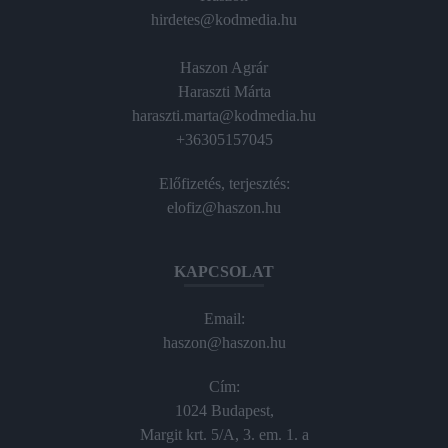
hirdetes@kodmedia.hu
Haszon Agrár
Haraszti Márta
haraszti.marta@kodmedia.hu
+36305157045
Előfizetés, terjesztés:
elofiz@haszon.hu
KAPCSOLAT
Email:
haszon@haszon.hu
Cím:
1024 Budapest,
Margit krt. 5/A, 3. em. 1. a