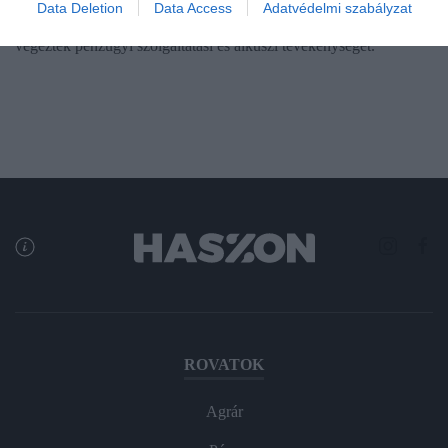
Data Deletion
Data Access
Adatvédelmi szabályzat
illetve 20 millió forint bírságot szabott ki, mert engedély nélkül
végeztek pénzügyi szolgáltatási és alkuszi tevékenységet.
ROVATOK
Agrár