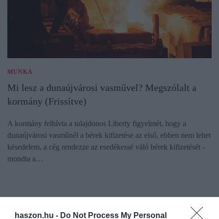
MUNKA
Mi lesz a dunaújvárosi vasművel? Megszólalt a
kormány (Frissítve)
A kormány felhívta a tulajdonos Liberty figyelmét, hogy a
dunaújvárosi vasműnél a bérek kifizetése az első, ebben nem lehet
késedelem, a cég rendezze az esedékessé váló bérek kifizetését -
mondta a…
haszon.hu -
Do Not Process My Personal