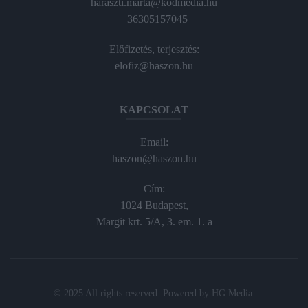
haraszti.marta@kodmedia.hu
+36305157045
Előfizetés, terjesztés:
elofiz@haszon.hu
KAPCSOLAT
Email:
haszon@haszon.hu
Cím:
1024 Budapest,
Margit krt. 5/A, 3. em. 1. a
© 2025 All rights reserved. Powered by
HG Media
.