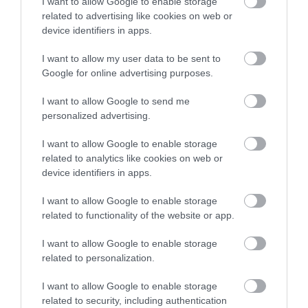
I want to allow Google to enable storage
related to advertising like cookies on web or
device identifiers in apps.
I want to allow my user data to be sent to
Google for online advertising purposes.
VILÁG
Audrey Hepburn is megülte, nagyot ment az olasz
I want to allow Google to send me
personalized advertising.
robogó
I want to allow Google to enable storage
Története legnagyobb forgalmát érte el tavaly a főként robogókat
related to analytics like cookies on web or
és motorkerékpárokat gyártó olasz Piaggio csoport.
device identifiers in apps.
I want to allow Google to enable storage
related to functionality of the website or app.
I want to allow Google to enable storage
related to personalization.
I want to allow Google to enable storage
related to security, including authentication