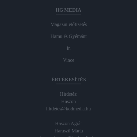
HG MEDIA
Magazin-előfizetés
Hamu és Gyémánt
In
Vince
ÉRTÉKESÍTÉS
Hirdetés:
Haszon
hirdetes@kodmedia.hu
Haszon Agrár
Haraszti Márta