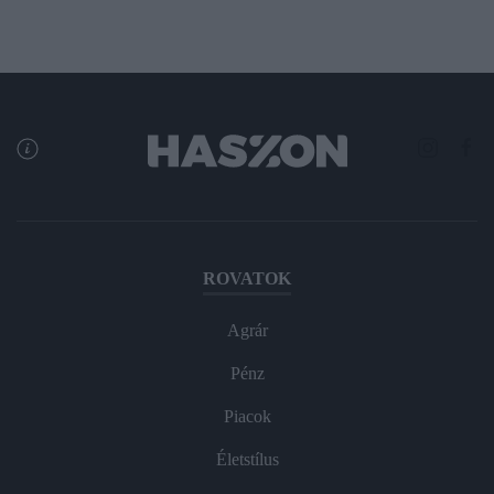
ROVATOK
Agrár
Pénz
Piacok
Életstílus