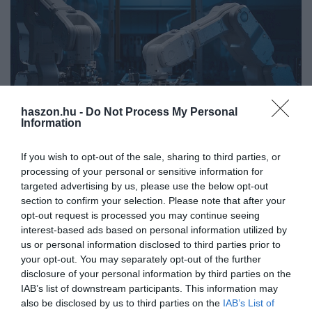
haszon.hu -
Do Not Process My Personal
Information
If you wish to opt-out of the sale, sharing to third parties, or
processing of your personal or sensitive information for
MAKROGAZDASÁG
targeted advertising by us, please use the below opt-out
Nem mutatnak jól a friss ipari termelési adatok
section to confirm your selection. Please note that after your
opt-out request is processed you may continue seeing
interest-based ads based on personal information utilized by
2024 júniusában az ipari termelés volumene 8,2,
us or personal information disclosed to third parties prior to
munkanaphatástól megtisztítva 3,7 százalékkal elmaradt az egy
your opt-out. You may separately opt-out of the further
évvel korábbitól. A jelentős eltérést a nyers adathoz képest az
disclosure of your personal information by third parties on the
okozza, hogy ebben a…
IAB’s list of downstream participants. This information may
also be disclosed by us to third parties on the
IAB’s List of