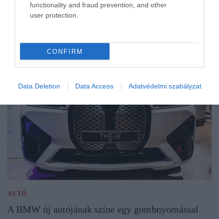
functionality and fraud prevention, and other
user protection.
CONFIRM
Data Deletion
Data Access
Adatvédelmi szabályzat
AUTÓ
A BMW új autójának színe egy gombnyomással