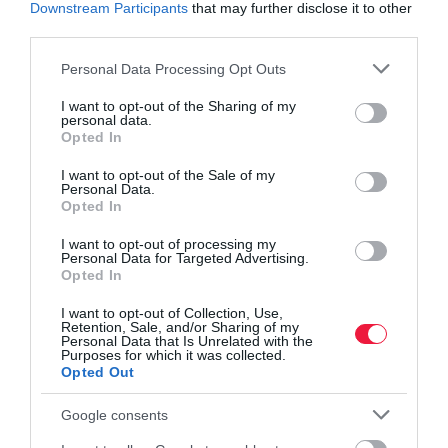
Downstream Participants
that may further disclose it to other
third parties.
Please note that this website/app uses one or more Google
Personal Data Processing Opt Outs
services and may gather and store information including but
not limited to your visit or usage behaviour. You may click to
I want to opt-out of the Sharing of my
personal data.
grant or deny consent to Google and its third-party tags to
Opted In
use your data for below specified purposes in below Google
consent section.
I want to opt-out of the Sale of my
Personal Data.
Opted In
I want to opt-out of processing my
Personal Data for Targeted Advertising.
Opted In
I want to opt-out of Collection, Use,
Retention, Sale, and/or Sharing of my
Personal Data that Is Unrelated with the
Purposes for which it was collected.
Opted Out
Google consents