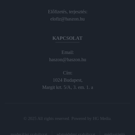
Előfizetés, terjesztés:
elofiz@haszon.hu
KAPCSOLAT
Email:
haszon@haszon.hu
Cím:
1024 Budapest,
Margit krt. 5/A, 3. em. 1. a
© 2025 All rights reserved. Powered by
HG Media
.
moderálási szabályzat
adatvédelmi szabályzat
médiaajánló