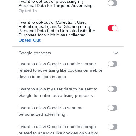
I want to opt-out of processing my
Nem csökken a Lego-láz és új építőkockák jönnek
Personal Data for Targeted Advertising.
Opted In
A Lego azt tervezi, hogy 2026-ra a kockáiban lévő műanyag felét
I want to opt-out of Collection, Use,
Retention, Sale, and/or Sharing of my
megújuló vagy újrahasznosított anyagokból állítja elő fosszilis
Personal Data that Is Unrelated with the
forrásokból származók helyett, hogy játékai
Purposes for which it was collected.
Opted Out
környezetbarátabbak…
Google consents
I want to allow Google to enable storage
related to advertising like cookies on web or
device identifiers in apps.
I want to allow my user data to be sent to
Google for online advertising purposes.
I want to allow Google to send me
personalized advertising.
I want to allow Google to enable storage
related to analytics like cookies on web or