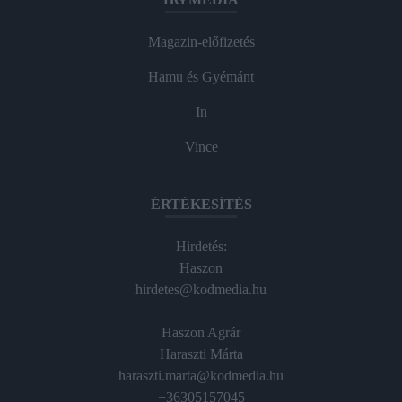
Magazin-előfizetés
Hamu és Gyémánt
In
Vince
ÉRTÉKESÍTÉS
Hirdetés:
Haszon
hirdetes@kodmedia.hu
Haszon Agrár
Haraszti Márta
haraszti.marta@kodmedia.hu
+36305157045