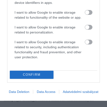
device identifiers in apps.
I want to allow Google to enable storage
related to functionality of the website or app.
I want to allow Google to enable storage
related to personalization.
I want to allow Google to enable storage
related to security, including authentication
functionality and fraud prevention, and other
user protection.
JOG
CONFIRM
Lecsapott a NAV a plüssállatkás ukrán csempészre
Tiltott teljesítményfokozó szereket találtak a Nemzeti Adó- és
Data Deletion
Data Access
Adatvédelmi szabályzat
Vámhivatal munkatársai egy plüssfigurába varrva egy ukrán
állampolgár csomagjai között a tiszabecsi határátkelőhelyen.