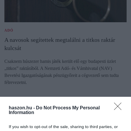
ADÓ
A navosok segítettek megtalálni a titkos raktár
kulcsát
Csaknem húszezer hamis játék került elő egy budapesti üzlet
„titkos” raktárából. A Nemzeti Adó- és Vámhivatal (NAV)
Bevetési Igazgatóságának pénzügyőreit a cégvezető sem tudta
félrevezetni.
haszon.hu -
Do Not Process My Personal
Information
If you wish to opt-out of the sale, sharing to third parties, or