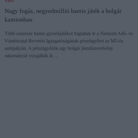
ADÓ
Nagy fogás, negyedmillió hamis játék a bolgár
kamionban
Több százezer hamis gyerekjátékot foglaltak le a Nemzeti Adó- és
Vámhivatal Bevetési Igazgatóságának pénzügyőrei az M5-ös
autópályán. A pénzügyőrök egy bolgár járműszerelvény
rakományát vizsgálták át…