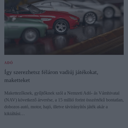
ADÓ
Így szerezhetsz féláron vadiúj játékokat,
maketteket
Makettezőknek, gyűjtőknek szól a Nemzeti Adó- ás Vámhivatal
(NAV) következő árverése, a 15 millió forint összértékű bontatlan,
dobozos autó, motor, hajó, illetve távirányítós játék akár a
kikiáltási…