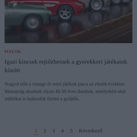
PIACOK
Igazi kincsek rejtőzhetnek a gyerekkori játékaink
között
Nagyot nőtt a vintage és retró játékok piaca az elmúlt években.
Manapság akadnak olyan 40-50 éves darabok, amelyekért akár
milliókat is hajlandók fizetni a gyűjtők.
1
2
3
4
5
Következő