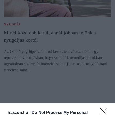
NYUGDÍJ
Minél közelebb kerül, annál jobban félünk a
nyugdíjas kortól
Az OTP Nyugdíjpénztár arról kérdezte a válaszadókat egy
reprezentatív kutatásban, hogy szerintük nyugdíjas korukban
ugyanolyan sikerrel és intenzitással tudják-e majd megvalósítani
terveiket, mint…
haszon.hu -
Do Not Process My Personal