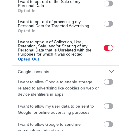
I want to opt-out of the Sale of my
Kétes eredményűek a dolgozók mentális jólétét
Personal Data.
Opted In
célzó programok
I want to opt-out of processing my
Arra világít rá egy friss kutatás, hogy gyakorlatilag
Personal Data for Targeted Advertising.
Opted In
eredménytelenek azok a programok, amelyeket a cégek az
alkalmazottjaik mentális egészségének megőrzése érdekében
I want to opt-out of Collection, Use,
szerveznek. Szinte semmilyen…
Retention, Sale, and/or Sharing of my
Personal Data that Is Unrelated with the
Purposes for which it was collected.
Opted Out
Google consents
I want to allow Google to enable storage
related to advertising like cookies on web or
device identifiers in apps.
I want to allow my user data to be sent to
Google for online advertising purposes.
I want to allow Google to send me
personalized advertising.