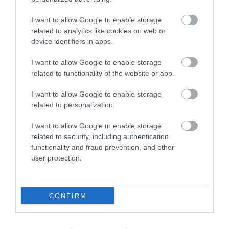
I want to allow Google to enable storage
related to analytics like cookies on web or
device identifiers in apps.
I want to allow Google to enable storage
related to functionality of the website or app.
I want to allow Google to enable storage
related to personalization.
I want to allow Google to enable storage
related to security, including authentication
functionality and fraud prevention, and other
user protection.
MUNKA
7 dolog, amivel hozzájárulhatunk munkavállalóink
jólétéhez 2024-ben
CONFIRM
A vállalati siker szempontjából a dolgozók jóléte nem csupán egy
etikai és társadalmi kérdés, hanem stratégiai döntés is. A boldog,