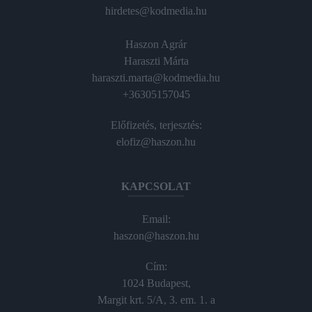
hirdetes@kodmedia.hu
Haszon Agrár
Haraszti Márta
haraszti.marta@kodmedia.hu
+36305157045
Előfizetés, terjesztés:
elofiz@haszon.hu
KAPCSOLAT
Email:
haszon@haszon.hu
Cím:
1024 Budapest,
Margit krt. 5/A, 3. em. 1. a