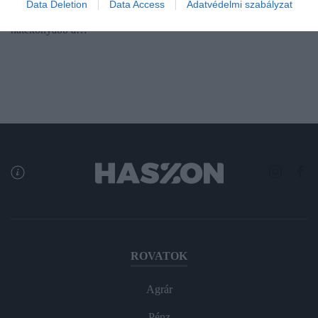
Data Deletion
Data Access
Adatvédelmi szabályzat
elégedett munkaerő ugyanis nemcsak produktívabb és
hatékonyabb a…
ROVATOK
Agrár
Pénz