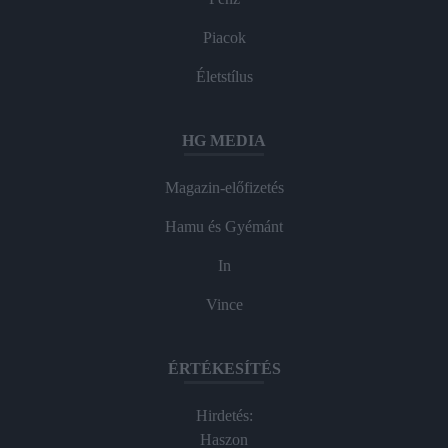
Piacok
Életstílus
HG MEDIA
Magazin-előfizetés
Hamu és Gyémánt
In
Vince
ÉRTÉKESÍTÉS
Hirdetés:
Haszon