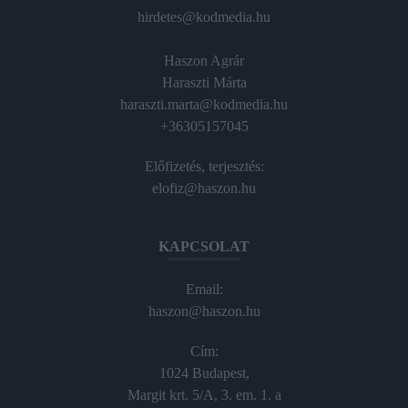
hirdetes@kodmedia.hu
Haszon Agrár
Haraszti Márta
haraszti.marta@kodmedia.hu
+36305157045
Előfizetés, terjesztés:
elofiz@haszon.hu
KAPCSOLAT
Email:
haszon@haszon.hu
Cím:
1024 Budapest,
Margit krt. 5/A, 3. em. 1. a