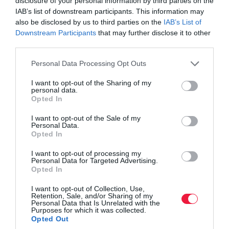
disclosure of your personal information by third parties on the
IAB’s list of downstream participants. This information may
also be disclosed by us to third parties on the
IAB’s List of
Downstream Participants
that may further disclose it to other
third parties.
Please note that this website/app uses one or more Google
Personal Data Processing Opt Outs
services and may gather and store information including but
not limited to your visit or usage behaviour. You may click to
I want to opt-out of the Sharing of my
personal data.
grant or deny consent to Google and its third-party tags to
Opted In
use your data for below specified purposes in below Google
consent section.
I want to opt-out of the Sale of my
Personal Data.
Opted In
I want to opt-out of processing my
NÖVÉNYTERMESZTÉS
Personal Data for Targeted Advertising.
Opted In
Mutatjuk, várható-e eső a következő napokban
I want to opt-out of Collection, Use,
Retention, Sale, and/or Sharing of my
Ezen a héten heves esőzésre már nem kell számítani. Újabb
Personal Data that Is Unrelated with the
záporok hétfőn és a jövő hét közepén alakulhatnak ki. A hétvégén
Purposes for which it was collected.
Opted Out
visszatér a hőség.