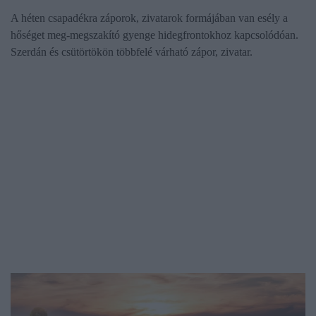
A héten csapadékra záporok, zivatarok formájában van esély a
hőséget meg-megszakító gyenge hidegfrontokhoz kapcsolódóan.
Szerdán és csütörtökön többfelé várható zápor, zivatar.