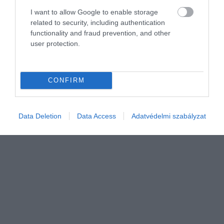
I want to allow Google to enable storage
related to security, including authentication
functionality and fraud prevention, and other
user protection.
DEVIZA
CONFIRM
Szerda estére magára talált a forint
Erősödött a forint szerdán a főbb devizákkal szemben a kora
Data Deletion
Data Access
Adatvédelmi szabályzat
reggeli jegyzéséhez képest a bankközi devizapiacon.