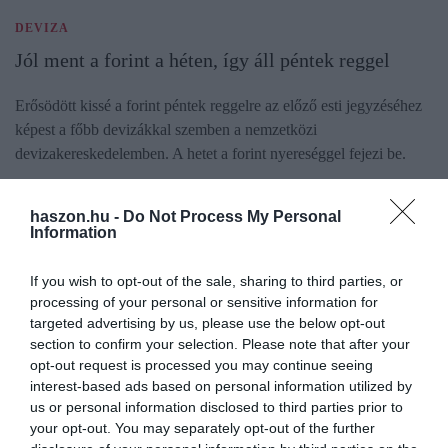
DEVIZA
Jól ment a forint a héten, így áll péntek reggel
Erősödött kissé a forint péntek reggelre az előző esti jegyzéséhez
képest a főbb devizákkal szemben a nemzetközi
devizakereskedelemben. A hetet a forint nyereséggel fejezi be.
haszon.hu -
Do Not Process My Personal
Information
If you wish to opt-out of the sale, sharing to third parties, or
processing of your personal or sensitive information for
targeted advertising by us, please use the below opt-out
section to confirm your selection. Please note that after your
opt-out request is processed you may continue seeing
interest-based ads based on personal information utilized by
us or personal information disclosed to third parties prior to
your opt-out. You may separately opt-out of the further