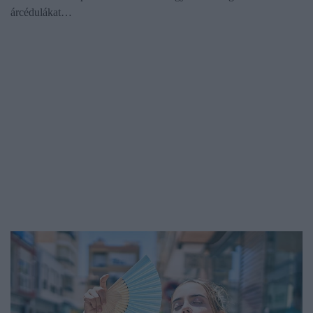
árcédulákat…