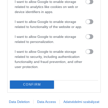
I want to allow Google to enable storage
related to analytics like cookies on web or
device identifiers in apps.
I want to allow Google to enable storage
related to functionality of the website or app.
I want to allow Google to enable storage
related to personalization.
I want to allow Google to enable storage
related to security, including authentication
functionality and fraud prevention, and other
MAKROGAZDASÁG
user protection.
A mértnél magasabb inflációra panaszkodik
számos fiatal
CONFIRM
A K&H az ifjúsági indexfelmérésében a fiatalokat a
magyarországi inflációval kapcsolatos tapasztalataikról is
megkérdezte. A kutatásból kiderül, sokan legalább 40
Data Deletion
Data Access
Adatvédelmi szabályzat
százalékosnak érzékelik az általános…