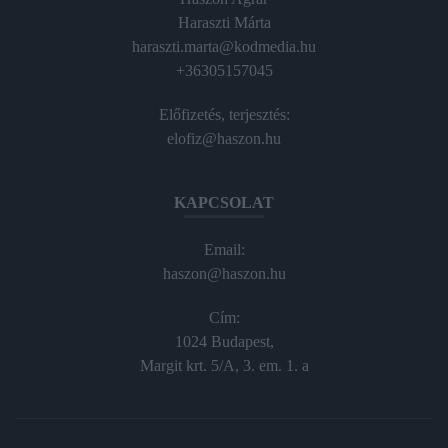
Haraszti Márta
haraszti.marta@kodmedia.hu
+36305157045
Előfizetés, terjesztés:
elofiz@haszon.hu
KAPCSOLAT
Email:
haszon@haszon.hu
Cím:
1024 Budapest,
Margit krt. 5/A, 3. em. 1. a