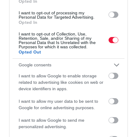
Opted In
Friss felmérés világít rá, átlagosan mennyivel növekedtek a havi
I want to opt-out of processing my
Personal Data for Targeted Advertising.
megélhetés költségei hazánkban az elmúlt időszakban. A kutatás
Opted In
arra is rámutatott, szinte senkit sem kerültek el a kiugróan
magas…
I want to opt-out of Collection, Use,
Retention, Sale, and/or Sharing of my
Personal Data that Is Unrelated with the
Purposes for which it was collected.
Opted Out
Google consents
I want to allow Google to enable storage
related to advertising like cookies on web or
device identifiers in apps.
I want to allow my user data to be sent to
Google for online advertising purposes.
I want to allow Google to send me
personalized advertising.