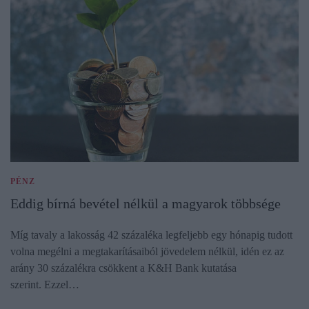
PÉNZ
Eddig bírná bevétel nélkül a magyarok többsége
Míg tavaly a lakosság 42 százaléka legfeljebb egy hónapig tudott
volna megélni a megtakarításaiból jövedelem nélkül, idén ez az
arány 30 százalékra csökkent a K&H Bank kutatása
szerint. Ezzel…