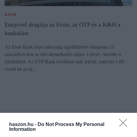
BANK
Ennyivel drágítja az Erste, az OTP és a K&H a
bankolást
Az Erste Bank teljes lakossági ügyfélkörére átlagosan 13
százalékos lesz az idei áremelkedés május 1-jével - közölte a
hitelintézet. Az OTP Bank korábban már jelezte, március 1-től
vezeti be az új…
haszon.hu -
Do Not Process My Personal
Information