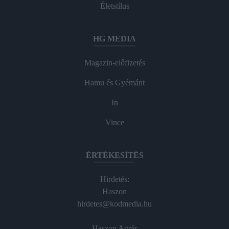
Életstílus
HG MEDIA
Magazin-előfizetés
Hamu és Gyémánt
In
Vince
ÉRTÉKESÍTÉS
Hirdetés:
Haszon
hirdetes@kodmedia.hu
Haszon Agrár