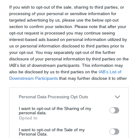
If you wish to opt-out of the sale, sharing to third parties, or
processing of your personal or sensitive information for
targeted advertising by us, please use the below opt-out
section to confirm your selection. Please note that after your
opt-out request is processed you may continue seeing
interest-based ads based on personal information utilized by
us or personal information disclosed to third parties prior to
your opt-out. You may separately opt-out of the further
disclosure of your personal information by third parties on the
IAB’s list of downstream participants. This information may
also be disclosed by us to third parties on the
IAB’s List of
Downstream Participants
that may further disclose it to other
third parties.
Please note that this website/app uses one or more Google
Personal Data Processing Opt Outs
services and may gather and store information including but
not limited to your visit or usage behaviour. You may click to
I want to opt-out of the Sharing of my
personal data.
grant or deny consent to Google and its third-party tags to
MAKROGAZDASÁG
Opted In
use your data for below specified purposes in below Google
Itt áll fehéren feketén! Ennyivel drágult a
consent section.
I want to opt-out of the Sale of my
Personal Data.
megélhetés