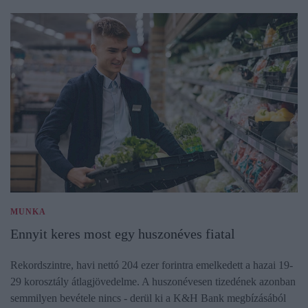
MUNKA
Ennyit keres most egy huszonéves fiatal
Rekordszintre, havi nettó 204 ezer forintra emelkedett a hazai 19-
29 korosztály átlagjövedelme. A huszonévesen tizedének azonban
semmilyen bevétele nincs - derül ki a K&H Bank megbízásából