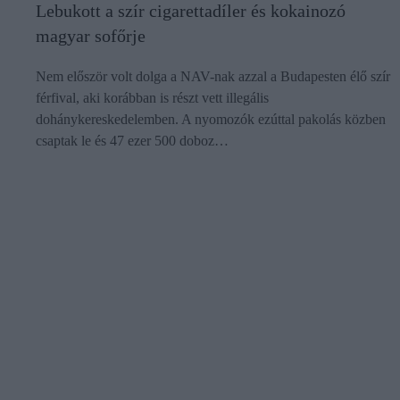
Lebukott a szír cigarettadíler és kokainozó
magyar sofőrje
Nem először volt dolga a NAV-nak azzal a Budapesten élő szír
férfival, aki korábban is részt vett illegális
dohánykereskedelemben. A nyomozók ezúttal pakolás közben
csaptak le és 47 ezer 500 doboz…