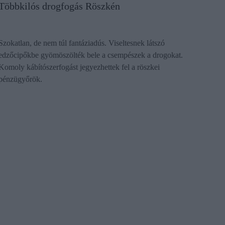
Többkilós drogfogás Röszkén
Szokatlan, de nem túl fantáziadús. Viseltesnek látszó
edzőcipőkbe gyömöszölték bele a csempészek a drogokat.
Komoly kábítószerfogást jegyezhettek fel a röszkei
pénzügyőrök.