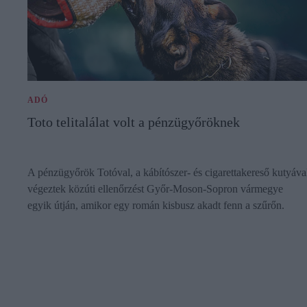
ADÓ
Toto telitalálat volt a pénzügyőröknek
A pénzügyőrök Totóval, a kábítószer- és cigarettakereső kutyáva
végeztek közúti ellenőrzést Győr-Moson-Sopron vármegye
egyik útján, amikor egy román kisbusz akadt fenn a szűrőn.