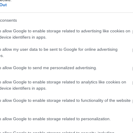
Out
consents
o allow Google to enable storage related to advertising like cookies on
evice identifiers in apps.
o allow my user data to be sent to Google for online advertising
s.
to allow Google to send me personalized advertising.
AUTÓ
Egyhavi magyar átlagfizetést bukhatsz az olasz
o allow Google to enable storage related to analytics like cookies on
evice identifiers in apps.
utakon
o allow Google to enable storage related to functionality of the website
Kemény fellépést írnak elő az alkohol- és drogfogyasztás ellen,
valamint szigorúbban büntetik a vezetés közbeni mobiltelefon-
használatot az új olaszországi közlekedési szabályok, amelyek
o allow Google to enable storage related to personalization.
december…
o allow Google to enable storage related to security, including