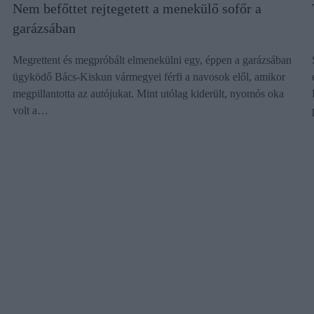
Nem befőttet rejtegetett a menekülő sofőr a
garázsában
Megrettent és megpróbált elmenekülni egy, éppen a garázsában
ügyködő Bács-Kiskun vármegyei férfi a navosok elől, amikor
megpillantotta az autójukat. Mint utólag kiderült, nyomós oka
volt a…