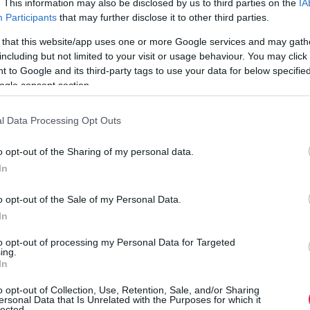
. This information may also be disclosed by us to third parties on the
IA
Rendőr-főkapitányság járműparkja. Az Audi RS5 Coupét rendőri
Participants
that may further disclose it to other third parties.
pályafutásának kezdete előtt drogdílerek használták.
 that this website/app uses one or more Google services and may gath
including but not limited to your visit or usage behaviour. You may click 
 to Google and its third-party tags to use your data for below specifi
ogle consent section.
l Data Processing Opt Outs
o opt-out of the Sharing of my personal data.
In
o opt-out of the Sale of my Personal Data.
In
to opt-out of processing my Personal Data for Targeted
ing.
In
o opt-out of Collection, Use, Retention, Sale, and/or Sharing
ersonal Data that Is Unrelated with the Purposes for which it
lected.