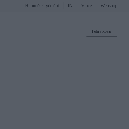
Hamu és Gyémánt
IN
Vince
Webshop
Feliratkozás