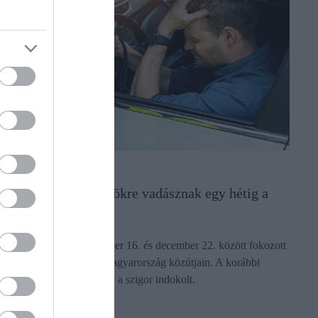
AUTÓ
Ittas és bódult sofőrökre vadásznak egy hétig a
rendőrök
A rendőrök 2024. december 16. és december 22. között fokozott
ellenőrzéseket tartanak Magyarország közútjain. A korábbi
tapasztalatok azt mutatják, a szigor indokolt.