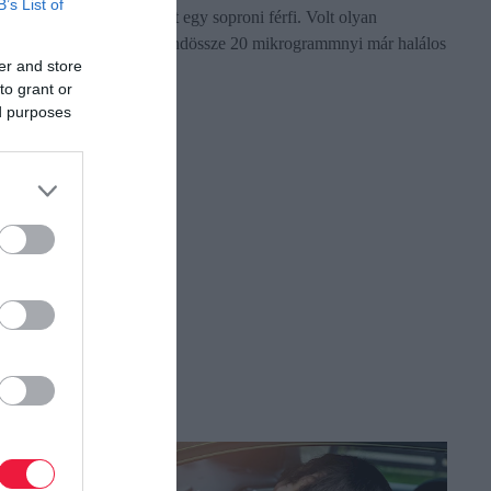
B’s List of
kotyvasztotta a kábítószert egy soproni férfi. Volt olyan
összetevő, amelyikből mindössze 20 mikrogrammnyi már halálos
er and store
dózisú.
to grant or
ed purposes