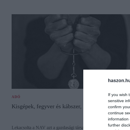
haszon.h
If you wish 
ADÓ
sensitive in
Kisgépek, fegyver és kábszer, lecsapott a NAV
confirm you
continue se
information 
further disc
Lekacsolta a NAV azt a gazdasági társaságot, amelynek tagjai