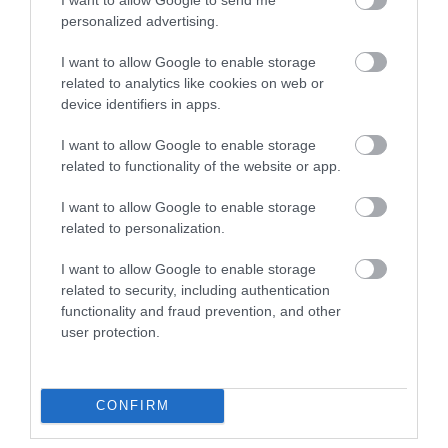
personalized advertising.
I want to allow Google to enable storage
related to analytics like cookies on web or
device identifiers in apps.
I want to allow Google to enable storage
related to functionality of the website or app.
I want to allow Google to enable storage
related to personalization.
I want to allow Google to enable storage
NÖVÉNYTERMESZTÉS
related to security, including authentication
functionality and fraud prevention, and other
Jó és rossz hírek is érkeztek a magyar
user protection.
kertészetekből
Idén 20 százalékkal kevesebb meggy termett, Baranyában,
CONFIRM
Nógrádban szinte alig. Kajsziból viszont kimagasló adatok
érkeztek, Somogyban hektáronként 18 tonnát szedtek. A