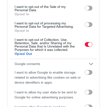
use your data for below specified purposes in below Google
INNOVÁCIÓ
consent section.
I want to opt-out of the Sale of my
Ez a gyümölcs a sláger idén a pálinkafőzdékben
Personal Data.
Opted In
A hektikus időjárás ellenére jó volt az idei kajszitermés, a
I want to opt-out of processing my
barackpálinka kedvelői hátra dőlhetnek, lesz elég kedvenc
Personal Data for Targeted Advertising.
Opted In
italukból.
I want to opt-out of Collection, Use,
Retention, Sale, and/or Sharing of my
Personal Data that Is Unrelated with the
Purposes for which it was collected.
Opted Out
Google consents
I want to allow Google to enable storage
related to advertising like cookies on web or
device identifiers in apps.
I want to allow my user data to be sent to
Google for online advertising purposes.
I want to allow Google to send me