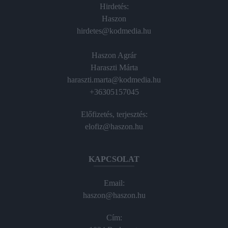
Hirdetés:
Haszon
hirdetes@kodmedia.hu
Haszon Agrár
Haraszti Márta
haraszti.marta@kodmedia.hu
+36305157045
Előfizetés, terjesztés:
elofiz@haszon.hu
KAPCSOLAT
Email:
haszon@haszon.hu
Cím: