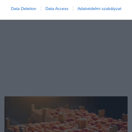
szántóföldi zöldségek közül a…
Data Deletion
Data Access
Adatvédelmi szabályzat