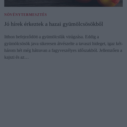
NÖVÉNYTERMESZTÉS
Jó hírek érkeztek a hazai gyümölcsösökből
Itthon befejeződött a gyümölcsfák virágzása. Eddig a
gyümölcsösök java sikeresen átvészelte a tavaszi hideget, igaz két-
három hét még hátravan a fagyveszélyes időszakból. Jellemzően a
kajszi és az…