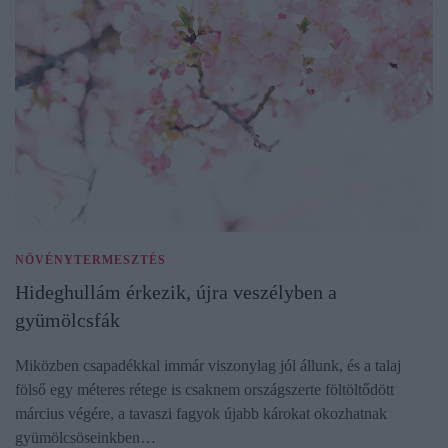
NÖVÉNYTERMESZTÉS
Hideghullám érkezik, újra veszélyben a
gyümölcsfák
Miközben csapadékkal immár viszonylag jól állunk, és a talaj
fölső egy méteres rétege is csaknem országszerte föltöltődött
március végére, a tavaszi fagyok újabb károkat okozhatnak
gyümölcsöseinkben…