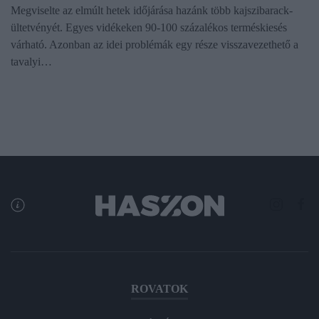
Megviselte az elmúlt hetek időjárása hazánk több kajszibarack-
ültetvényét. Egyes vidékeken 90-100 százalékos terméskiesés
várható. Azonban az idei problémák egy része visszavezethető a
tavalyi…
ROVATOK