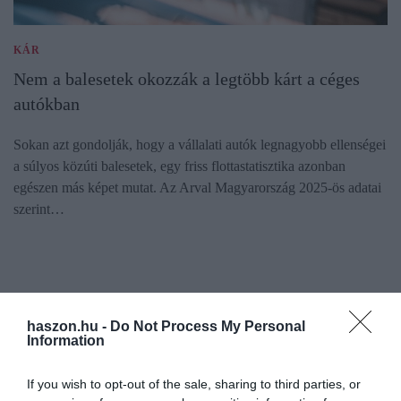
KÁR
Nem a balesetek okozzák a legtöbb kárt a céges
autókban
Sokan azt gondolják, hogy a vállalati autók legnagyobb ellenségei
a súlyos közúti balesetek, egy friss flottastatisztika azonban
egészen más képet mutat. Az Arval Magyarország 2025-ös adatai
szerint…
haszon.hu -
Do Not Process My Personal
Information
If you wish to opt-out of the sale, sharing to third parties, or