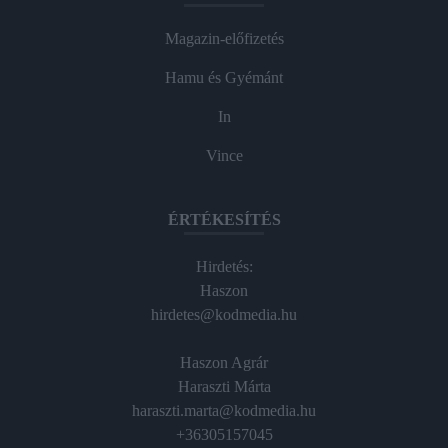
Magazin-előfizetés
Hamu és Gyémánt
In
Vince
ÉRTÉKESÍTÉS
Hirdetés:
Haszon
hirdetes@kodmedia.hu
Haszon Agrár
Haraszti Márta
haraszti.marta@kodmedia.hu
+36305157045