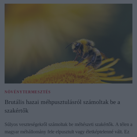
NÖVÉNYTERMESZTÉS
Brutális hazai méhpusztulásról számoltak be a
szakértők
Súlyos veszteségekről számoltak be méhészeti szakértők. A télen a
magyar méhállomány fele elpusztult vagy életképtelenné vált. Ez