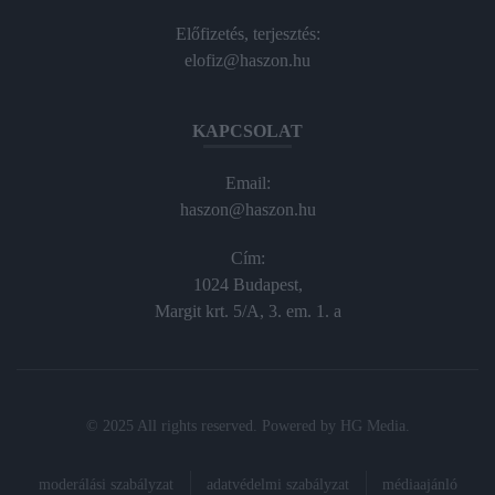
Előfizetés, terjesztés:
elofiz@haszon.hu
KAPCSOLAT
Email:
haszon@haszon.hu
Cím:
1024 Budapest,
Margit krt. 5/A, 3. em. 1. a
© 2025 All rights reserved. Powered by
HG Media
.
moderálási szabályzat
adatvédelmi szabályzat
médiaajánló