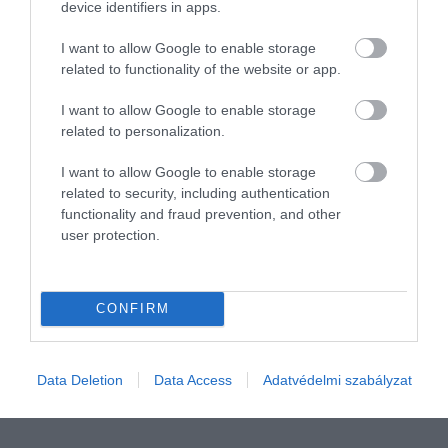
device identifiers in apps.
I want to allow Google to enable storage
related to functionality of the website or app.
I want to allow Google to enable storage
related to personalization.
I want to allow Google to enable storage
related to security, including authentication
functionality and fraud prevention, and other
user protection.
BALESET
Kátyúkár: ezek a leggyakoribb okok, amikor nem
fizet az útkezelő
CONFIRM
Nagyjából a kátyúkárok felét fizetik az illetékes útkezelők a
Független Biztosítási Alkuszok Magyarországi Szövetsége szerint.
Data Deletion
Data Access
Adatvédelmi szabályzat
A nem megfelelő dokumentáció az elutasítás egyik fő oka.