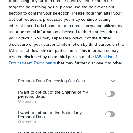
processing of your personal or sensitive information for
targeted advertising by us, please use the below opt-out
section to confirm your selection. Please note that after your
opt-out request is processed you may continue seeing
interest-based ads based on personal information utilized by
us or personal information disclosed to third parties prior to
your opt-out. You may separately opt-out of the further
disclosure of your personal information by third parties on the
IAB’s list of downstream participants. This information may
also be disclosed by us to third parties on the
IAB’s List of
Downstream Participants
that may further disclose it to other
third parties.
Please note that this website/app uses one or more Google
Personal Data Processing Opt Outs
services and may gather and store information including but
not limited to your visit or usage behaviour. You may click to
I want to opt-out of the Sharing of my
personal data.
grant or deny consent to Google and its third-party tags to
Opted In
use your data for below specified purposes in below Google
consent section.
I want to opt-out of the Sale of my
AUTÓ
Personal Data.
Opted In
Autósok, figyelem! Milliókba kerülhetnek ezek a
I want to opt-out of processing my