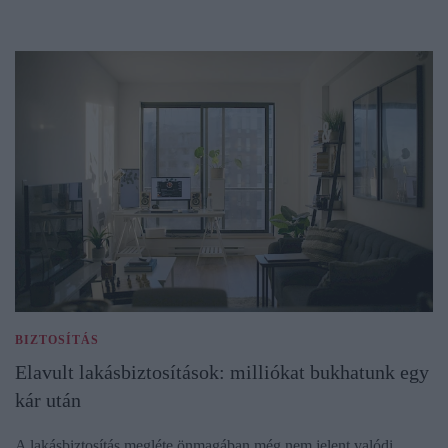
BIZTOSÍTÁS
Elavult lakásbiztosítások: milliókat bukhatunk egy
kár után
A lakásbiztosítás megléte önmagában még nem jelent valódi