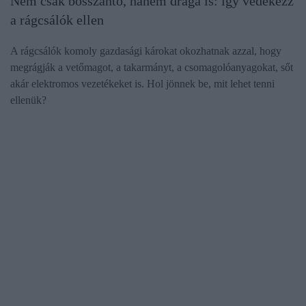
Nem csak bosszantó, hanem drága is: így védekezz
a rágcsálók ellen
A rágcsálók komoly gazdasági károkat okozhatnak azzal, hogy
megrágják a vetőmagot, a takarmányt, a csomagolóanyagokat, sőt
akár elektromos vezetékeket is. Hol jönnek be, mit lehet tenni
ellenük?