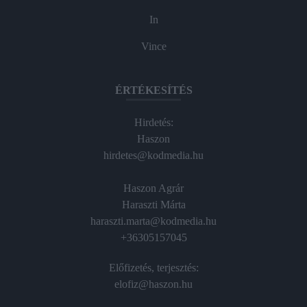
In
Vince
ÉRTÉKESÍTÉS
Hirdetés:
Haszon
hirdetes@kodmedia.hu
Haszon Agrár
Haraszti Márta
haraszti.marta@kodmedia.hu
+36305157045
Előfizetés, terjesztés:
elofiz@haszon.hu