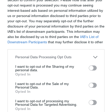
opt-out request is processed you may continue seeing
interest-based ads based on personal information utilized by
us or personal information disclosed to third parties prior to
your opt-out. You may separately opt-out of the further
disclosure of your personal information by third parties on the
IAB’s list of downstream participants. This information may
also be disclosed by us to third parties on the
IAB’s List of
Downstream Participants
that may further disclose it to other
third parties.
Please note that this website/app uses one or more Google
Personal Data Processing Opt Outs
services and may gather and store information including but
not limited to your visit or usage behaviour. You may click to
I want to opt-out of the Sharing of my
personal data.
grant or deny consent to Google and its third-party tags to
Opted In
use your data for below specified purposes in below Google
consent section.
I want to opt-out of the Sale of my
Personal Data.
KERT
Opted In
Így tesz csodát a csalán a kiskertben
I want to opt-out of processing my
Personal Data for Targeted Advertising.
Opted In
Mulcsként vagy a belőle készült oldattal locsolva a növényeknek