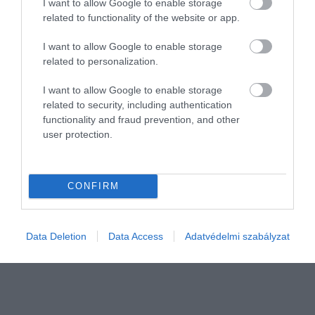
I want to allow Google to enable storage
related to functionality of the website or app.
I want to allow Google to enable storage
related to personalization.
I want to allow Google to enable storage
related to security, including authentication
functionality and fraud prevention, and other
user protection.
AGRÁR
Így védd meg a kajszit, most ez a kártevő fenyegeti
CONFIRM
A Duna–Tisza közén elvirágoztak a kajszifák, miközben
tömegesen rajzik a szilva levélbolha. Miért veszélyes ez a kajszira
és mit tehetünk ellene?
Data Deletion
Data Access
Adatvédelmi szabályzat