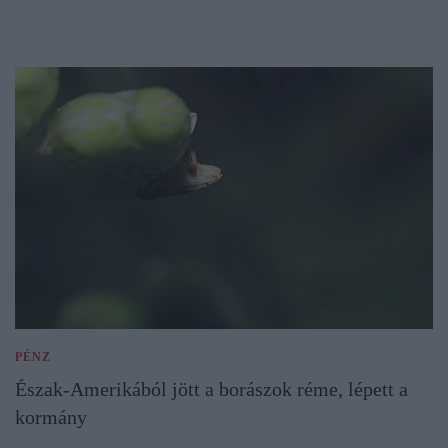
PÉNZ
Észak-Amerikából jött a borászok réme, lépett a
kormány