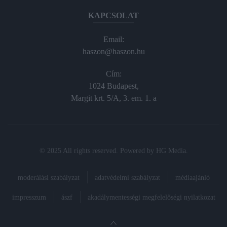
KAPCSOLAT
Email:
haszon@haszon.hu
Cím:
1024 Budapest,
Margit krt. 5/A, 3. em. 1. a
© 2025 All rights reserved. Powered by
HG Media
.
moderálási szabályzat
adatvédelmi szabályzat
médiaajánló
impresszum
ászf
akadálymentességi megfelelőségi nyilatkozat