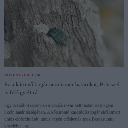
NÖVÉNYVÉDELEM
Ez a kártevő bogár nem ismer határokat, Brüsszel
is felfigyelt rá
Egy Ázsiából származó inváziós rovar kelt riadalmat magyar–
ukrán határ térségében. A kőrisrontó karcsúdíszbogár első ismert
uniós előfordulását június végén erősítették meg Beregsurány
közelében, az…