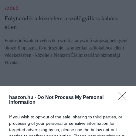
SZŐLŐ
Folytatódik a küzdelem a szőlőgyilkos kabóca
ellen
Fontos időszak következik a szőlő aranyszínű sárgaságbetegségét
okozó fitoplazma fő terjesztője, az amerikai szőlőkabóca elleni
védekezésben - közölte a Nemzeti Élelmiszerlánc-biztonsági
Hivatal.
haszon.hu -
Do Not Process My Personal
Information
If you wish to opt-out of the sale, sharing to third parties, or
processing of your personal or sensitive information for
targeted advertising by us, please use the below opt-out
section to confirm your selection. Please note that after your