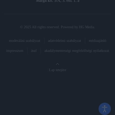
Margit krt. 5/A, 3. em. 1. a
© 2025 All rights reserved. Powered by
HG Media
.
moderálási szabályzat
adatvédelmi szabályzat
médiaajánló
impresszum
ászf
akadálymentességi megfelelőségi nyilatkozat
Lap tetejére