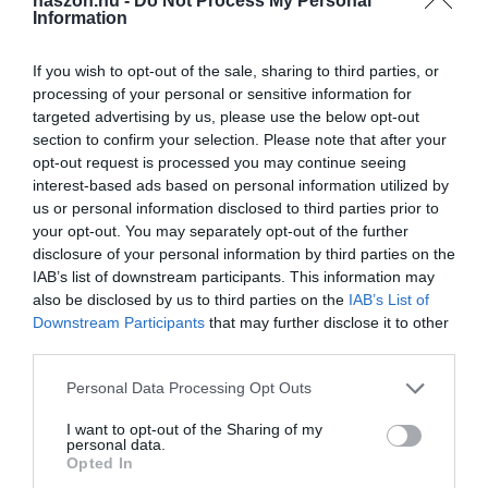
haszon.hu -
Do Not Process My Personal
Information
If you wish to opt-out of the sale, sharing to third parties, or
processing of your personal or sensitive information for
targeted advertising by us, please use the below opt-out
section to confirm your selection. Please note that after your
ADÓ
opt-out request is processed you may continue seeing
interest-based ads based on personal information utilized by
Hiába nyomorgatták, a kata népszerűbb, mint
us or personal information disclosed to third parties prior to
valaha
your opt-out. You may separately opt-out of the further
disclosure of your personal information by third parties on the
Az adózási forma töretlen népszerűségét jelzi, hogy a vállalkozói
IAB’s list of downstream participants. This information may
also be disclosed by us to third parties on the
IAB’s List of
szféra több mint egyharmada katázik.
Downstream Participants
that may further disclose it to other
third parties.
Please note that this website/app uses one or more Google
Personal Data Processing Opt Outs
services and may gather and store information including but
not limited to your visit or usage behaviour. You may click to
I want to opt-out of the Sharing of my
personal data.
grant or deny consent to Google and its third-party tags to
Opted In
use your data for below specified purposes in below Google