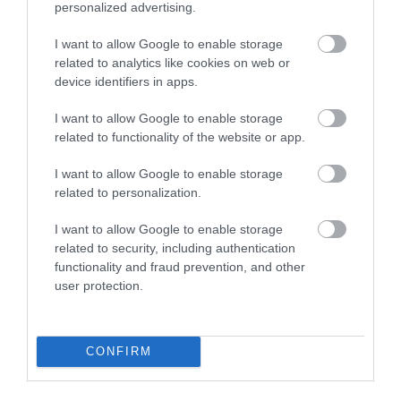
personalized advertising.
Katás vagy? Ezt el ne felejtsd!
I want to allow Google to enable storage
Fontos határidőre figyelmeztette az adóhatóság a katásokat.
related to analytics like cookies on web or
device identifiers in apps.
I want to allow Google to enable storage
related to functionality of the website or app.
I want to allow Google to enable storage
related to personalization.
I want to allow Google to enable storage
related to security, including authentication
functionality and fraud prevention, and other
user protection.
ROVATOK
CONFIRM
Agrár