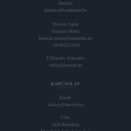
Haszon
hirdetes@kodmedia.hu
Haszon Agrár
Haraszti Márta
haraszti.marta@kodmedia.hu
+36305157045
Előfizetés, terjesztés:
elofiz@haszon.hu
KAPCSOLAT
Email:
haszon@haszon.hu
Cím:
1024 Budapest,