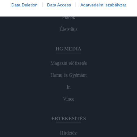
Data Deletion
Data Access
Adatvédelmi szabályzat
Pénz
Piacok
Életstílus
HG MEDIA
Magazin-előfizetés
Hamu és Gyémánt
In
Vince
ÉRTÉKESÍTÉS
Hirdetés: