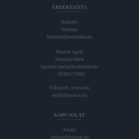
ÉRTÉKESÍTÉS
Hirdetés:
Haszon
hirdetes@kodmedia.hu
Haszon Agrár
Haraszti Márta
haraszti.marta@kodmedia.hu
+36305157045
Előfizetés, terjesztés:
elofiz@haszon.hu
KAPCSOLAT
Email:
haszon@haszon.hu