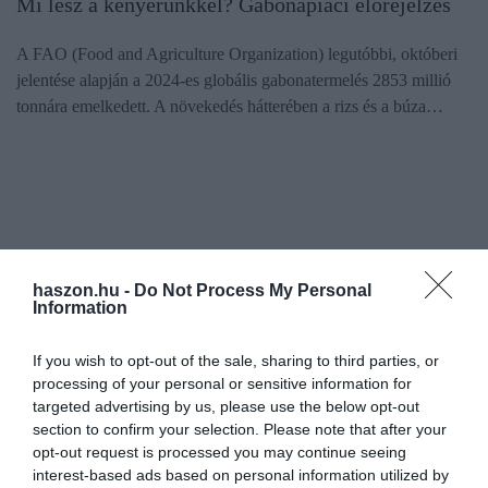
Mi lesz a kenyerünkkel? Gabonapiaci előrejelzés
A FAO (Food and Agriculture Organization) legutóbbi, októberi
jelentése alapján a 2024-es globális gabonatermelés 2853 millió
tonnára emelkedett. A növekedés hátterében a rizs és a búza…
haszon.hu -
Do Not Process My Personal
Information
If you wish to opt-out of the sale, sharing to third parties, or
processing of your personal or sensitive information for
targeted advertising by us, please use the below opt-out
section to confirm your selection. Please note that after your
opt-out request is processed you may continue seeing
interest-based ads based on personal information utilized by