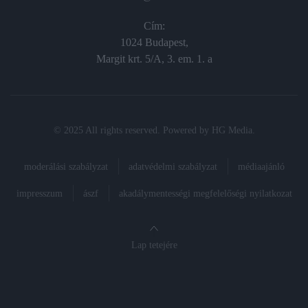
Cím:
1024 Budapest,
Margit krt. 5/A, 3. em. 1. a
© 2025 All rights reserved. Powered by
HG Media
.
moderálási szabályzat
adatvédelmi szabályzat
médiaajánló
impresszum
ászf
akadálymentességi megfelelőségi nyilatkozat
Lap tetejére