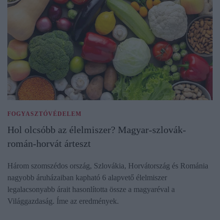
FOGYASZTÓVÉDELEM
Hol olcsóbb az élelmiszer? Magyar-szlovák-
román-horvát árteszt
Három szomszédos ország, Szlovákia, Horvátország és Románia
nagyobb áruházaiban kapható 6 alapvető élelmiszer
legalacsonyabb árait hasonlította össze a magyaréval a
Világgazdaság. Íme az eredmények.