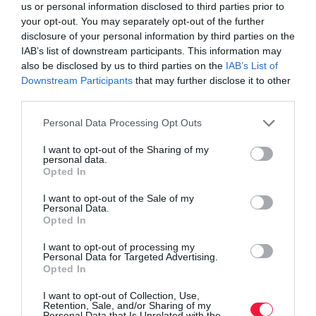
us or personal information disclosed to third parties prior to
your opt-out. You may separately opt-out of the further
disclosure of your personal information by third parties on the
IAB’s list of downstream participants. This information may
also be disclosed by us to third parties on the
IAB’s List of
Downstream Participants
that may further disclose it to other
third parties.
Please note that this website/app uses one or more Google
Personal Data Processing Opt Outs
services and may gather and store information including but
not limited to your visit or usage behaviour. You may click to
I want to opt-out of the Sharing of my
personal data.
grant or deny consent to Google and its third-party tags to
Opted In
PIACOK
use your data for below specified purposes in below Google
consent section.
I want to opt-out of the Sale of my
Ilyen ez a pékszakma! Fesztiválra készülnek a
Personal Data.
kézművesek
Opted In
I want to opt-out of processing my
Bár a hazai hagyományos műhelyeknek az albán pékségekkel és a
Personal Data for Targeted Advertising.
Opted In
multikkal is meg kell küzdeniük, van okuk az ünneplésre, mert
van egy hatékony fegyverük: a friss, minőségi, helyben sütött
I want to opt-out of Collection, Use,
termékek.
Retention, Sale, and/or Sharing of my
Personal Data that Is Unrelated with the