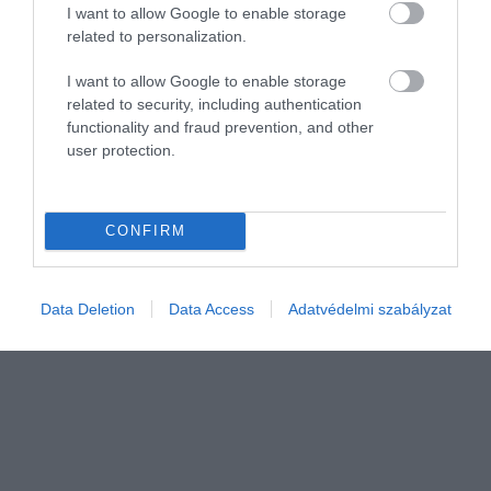
I want to allow Google to enable storage
related to personalization.
I want to allow Google to enable storage
related to security, including authentication
functionality and fraud prevention, and other
user protection.
INNOVÁCIÓ
Változik a kovász fogalma, vele rengeteg pékáru
neve
CONFIRM
Az utóbbi években tapasztalható népszerűsége miatt rendkívül
megemelkedett a kovászos termékek ára. A különböző boltok és
Data Deletion
Data Access
Adatvédelmi szabályzat
pékségek emiatt előszeretettel használják is a jelzőt – ám erről
hamarosan le…