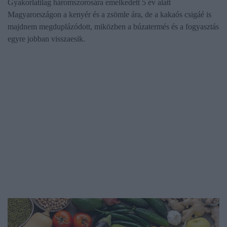
Gyakorlatilag háromszorosára emelkedett 5 év alatt
Magyarországon a kenyér és a zsömle ára, de a kakaós csigáé is
majdnem megduplázódott, miközben a búzatermés és a fogyasztás
egyre jobban visszaesik.