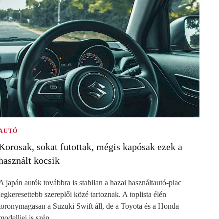
AUTÓ
Korosak, sokat futottak, mégis kapósak ezek a
használt kocsik
A japán autók továbbra is stabilan a hazai használtautó-piac
legkeresettebb szereplői közé tartoznak. A toplista élén
toronymagasan a Suzuki Swift áll, de a Toyota és a Honda
modelljei is szép…