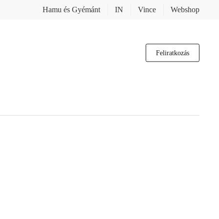
Hamu és Gyémánt
IN
Vince
Webshop
Feliratkozás