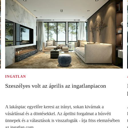
INGATLAN
Szeszélyes volt az április az ingatlanpiacon
A lakáspiac egyelőre keresi az irányt, sokan kivárnak a
vásárlással és a döntésekkel. Az áprilisi forgalmat a húsvéti
ünnepek és a választások is visszafogták - írja friss elemzésében
az ingatlan.com.