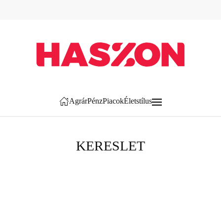
Agrár
Pénz
Piacok
Életstílus
KERESLET