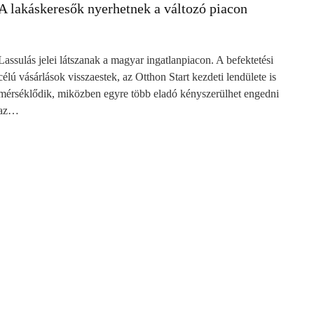
A lakáskeresők nyerhetnek a változó piacon
Lassulás jelei látszanak a magyar ingatlanpiacon. A befektetési
célú vásárlások visszaestek, az Otthon Start kezdeti lendülete is
mérséklődik, miközben egyre több eladó kényszerülhet engedni
az…