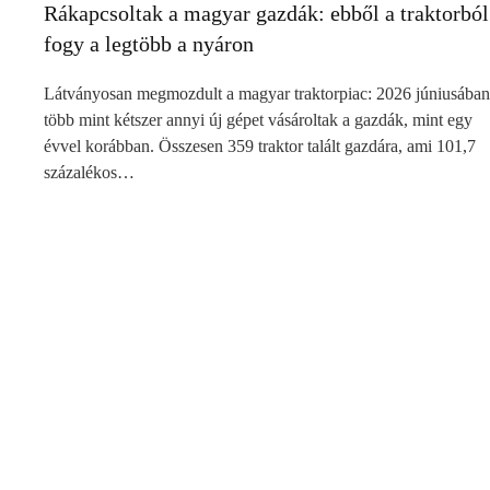
Rákapcsoltak a magyar gazdák: ebből a traktorból
fogy a legtöbb a nyáron
Látványosan megmozdult a magyar traktorpiac: 2026 júniusában
több mint kétszer annyi új gépet vásároltak a gazdák, mint egy
évvel korábban. Összesen 359 traktor talált gazdára, ami 101,7
százalékos…